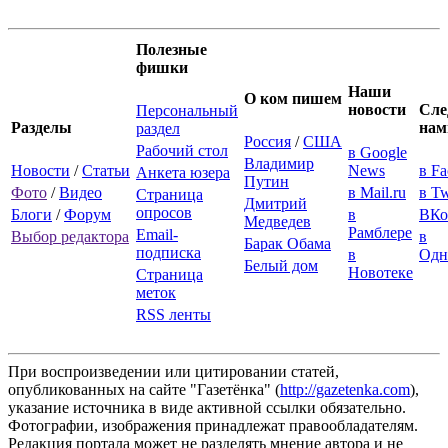
Полезные
фишки
Наши
О ком пишем
новости
Сле
Персональный
Разделы
нам
раздел
Россия
/
США
Рабочий стол
в Google
Владимир
Новости
/
Статьи
News
в F
Анкета юзера
Путин
Фото
/
Видео
в Mail.ru
в Tw
Страница
Дмитрий
опросов
Блоги
/
Форум
в
ВКо
Медведев
Рамблере
Email-
Выбор редактора
в
Барак Обама
подписка
в
Одн
Белый дом
Новотеке
Страница
меток
RSS ленты
При воспроизведении или цитировании статей,
опубликованных на сайте "Газетёнка" (
http://gazetenka.com
),
указание источника в виде активной ссылки обязательно.
Фотографии, изображения принадлежат правообладателям.
Редакция портала может не разделять мнение автора и не