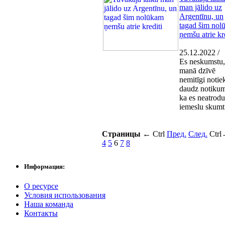
man jālido uz
Argentīnu, un
tagad šim nol
ņemšu atrie kr
25.12.2022 /
Es neskumstu,
manā dzīvē
nemitīgi notiek
daudz notiku
ka es neatrodu
iemeslu skumt
Страницы
←
Ctrl
Пред.
След.
Ctrl
4
5
6
7
8
Информация:
О ресурсе
Условия использования
Наша команда
Контакты