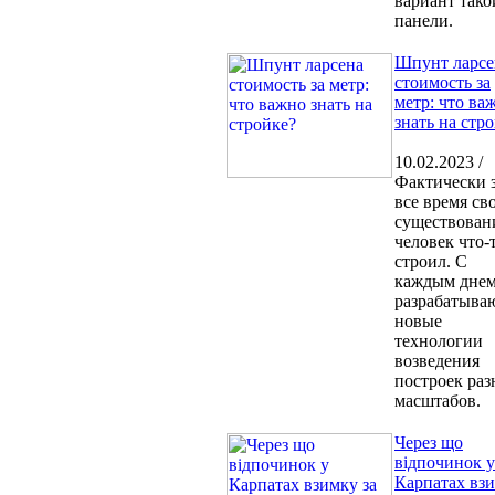
вариант тако
панели.
Шпунт ларсе
стоимость за
метр: что ва
знать на стр
10.02.2023 /
Фактически 
все время св
существован
человек что-
строил. С
каждым дне
разрабатыва
новые
технологии
возведения
построек ра
масштабов.
Через що
відпочинок у
Карпатах вз