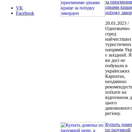
за приємним
цінами краще
VK
поїздку зако
Facebook
20.01.2023 /
Однозначно
серед
найчистіших
туристичних
напрямів Укр
є західний. 
ви досі не
побували в
українських
Карпатах,
неодмінно
рекомендуєт
поїхати на
відпочинок 
цього
дивовижног
регіону.
Купить доме
по разумной