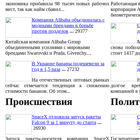
экономика прибавила 98 тысяч новых рабочих
Работающая в
мест, так как найм сбавил...
корпорация A
биометрическ
Компания Alibaba объединилась с
модными брендами в борьбе
С
против подделок
29377
д
Китайская компания Alibaba Group
М
объединенными усилиями с мировыми
снова побил
брендами Swarovski и Prada, Givenchy,...
стоит 1437 до
В Украине бананы подешевели за
A
год в 1,5 раза
27232
д
На отечественных оптовых рынках
сейчас отмечается тенденция к снижению
долгое вре
стоимости бананов. Об этом...
компанией в м
Происшествия
Полит
SpaceX отложила запуск ракеты
С
Falcon 9 за 1 минуту до старта
в
26930
2
Запуск ракеты-носителя компании SpaceX
Госдепар