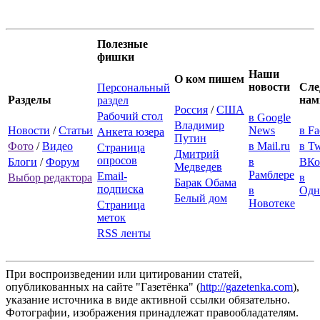
Полезные
фишки
Наши
О ком пишем
новости
Сле
Персональный
Разделы
нам
раздел
Россия
/
США
Рабочий стол
в Google
Владимир
Новости
/
Статьи
News
в F
Анкета юзера
Путин
Фото
/
Видео
в Mail.ru
в Tw
Страница
Дмитрий
опросов
Блоги
/
Форум
в
ВКо
Медведев
Рамблере
Email-
Выбор редактора
в
Барак Обама
подписка
в
Одн
Белый дом
Новотеке
Страница
меток
RSS ленты
При воспроизведении или цитировании статей,
опубликованных на сайте "Газетёнка" (
http://gazetenka.com
),
указание источника в виде активной ссылки обязательно.
Фотографии, изображения принадлежат правообладателям.