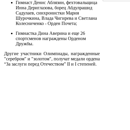
Гимнаст Денис Аблязин, фехтовальщица
Инна Дериглазова, борец Абдулрашид
Садулаев, синхронистки Мария
Шурочкина, Влада Чигирева и Светлана
Колесниченко - Орден Почета;
Гимнастка Дина Аверина и еще 26
спортсменов награждены Орденом
Дружбы.
Другие участники Олимпиады, награжденные
"серебром" и "золотом", получат медали ордена
“За заслуги перед Отечеством” II и I степеней.