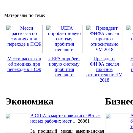
Материалы по теме:
Месси рассказал
UEFA опробует
Президент
Н
об эмоциях при
новую систему
ФИФА сделал
переходе в ПСЖ
пробития
прогноз
пенальти
относительно ЧМ
2018
Экономика
Бизне
В США в марте появились 98 тыс.
A
новых рабочих мест
26861
б
т
За прошлый месяц американская