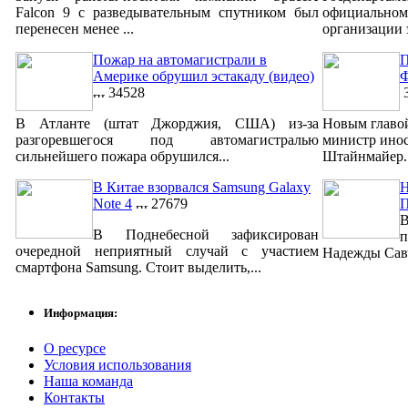
Falcon 9 с разведывательным спутником был
официально
перенесен менее ...
организации 
Пожар на автомагистрали в
П
Америке обрушил эстакаду (видео)
Ф
34528
3
В Атланте (штат Джорджия, США) из-за
Новым главо
разгоревшегося под автомагистралью
министр ино
сильнейшего пожара обрушился...
Штайнмайер. 
В Китае взорвался Samsung Galaxy
Н
Note 4
27679
В
В Поднебесной зафиксирован
п
очередной неприятный случай с участием
Надежды Савч
смартфона Samsung. Стоит выделить,...
Информация:
О ресурсе
Условия использования
Наша команда
Контакты