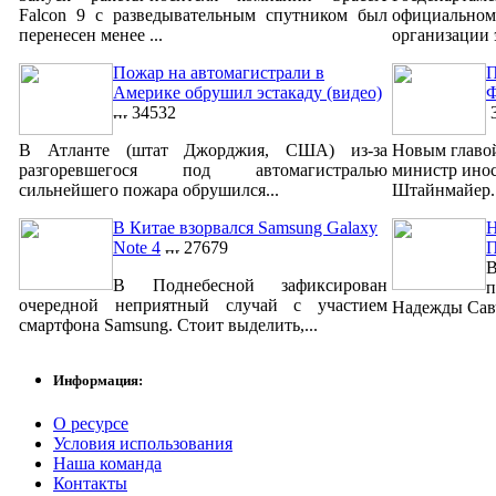
Falcon 9 с разведывательным спутником был
официально
перенесен менее ...
организации 
Пожар на автомагистрали в
П
Америке обрушил эстакаду (видео)
Ф
34532
3
В Атланте (штат Джорджия, США) из-за
Новым главо
разгоревшегося под автомагистралью
министр ино
сильнейшего пожара обрушился...
Штайнмайер. 
В Китае взорвался Samsung Galaxy
Н
Note 4
27679
В
В Поднебесной зафиксирован
п
очередной неприятный случай с участием
Надежды Савч
смартфона Samsung. Стоит выделить,...
Информация:
О ресурсе
Условия использования
Наша команда
Контакты