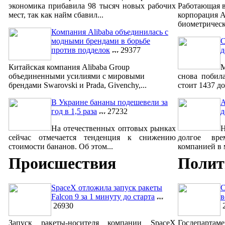
экономика прибавила 98 тысяч новых рабочих
Работающая в
мест, так как найм сбавил...
корпорация A
биометрическ
Компания Alibaba объединилась с
модными брендами в борьбе
С
против подделок
29377
д
Китайская компания Alibaba Group
М
объединенными усилиями с мировыми
снова побил
брендами Swarovski и Prada, Givenchy,...
стоит 1437 до
В Украине бананы подешевели за
A
год в 1,5 раза
27232
д
На отечественных оптовых рынках
сейчас отмечается тенденция к снижению
долгое вре
стоимости бананов. Об этом...
компанией в м
Происшествия
Полит
SpaceX отложила запуск ракеты
С
Falcon 9 за 1 минуту до старта
в
26930
2
Запуск ракеты-носителя компании SpaceX
Госдепар