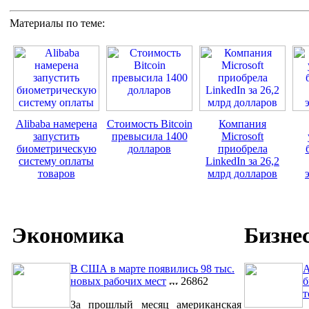
Материалы по теме:
Alibaba намерена
Стоимость Bitcoin
Компания
запустить
превысила 1400
Microsoft
биометрическую
долларов
приобрела
систему оплаты
LinkedIn за 26,2
товаров
млрд долларов
Экономика
Бизне
В США в марте появились 98 тыс.
A
новых рабочих мест
26862
б
т
За прошлый месяц американская