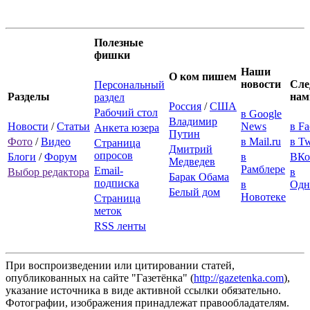
Полезные
фишки
Наши
О ком пишем
новости
Сле
Персональный
Разделы
нам
раздел
Россия
/
США
Рабочий стол
в Google
Владимир
Новости
/
Статьи
News
в F
Анкета юзера
Путин
Фото
/
Видео
в Mail.ru
в Tw
Страница
Дмитрий
опросов
Блоги
/
Форум
в
ВКо
Медведев
Рамблере
Email-
Выбор редактора
в
Барак Обама
подписка
в
Одн
Белый дом
Новотеке
Страница
меток
RSS ленты
При воспроизведении или цитировании статей,
опубликованных на сайте "Газетёнка" (
http://gazetenka.com
),
указание источника в виде активной ссылки обязательно.
Фотографии, изображения принадлежат правообладателям.