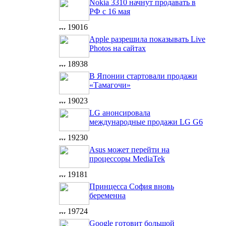
Nokia 3310 начнут продавать в
РФ с 16 мая
19016
Apple разрешила показывать Live
Photos на сайтах
18938
В Японии стартовали продажи
«Тамагочи»
19023
LG анонсировала
международные продажи LG G6
19230
Asus может перейти на
процессоры MediaTek
19181
Принцесса София вновь
беременна
19724
Google готовит большой