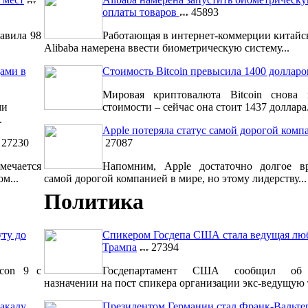
оплаты товаров
45893
авила 98
Работающая в интернет-коммерции китайс
Alibaba намерена ввести биометрическую систему...
ами в
Стоимость Bitcoin превысила 1400 долларо
Мировая криптовалюта Bitcoin снова 
ми
стоимости – сейчас она стоит 1437 доллара.
.
Apple потеряла статус самой дорогой комп
27230
27087
мечается
Напомним, Apple достаточно долгое вр
м...
самой дорогой компанией в мире, но этому лидерству...
Политика
уту до
Спикером Госдепа США стала ведущая лю
Трампа
27394
lcon 9 с
Госдепартамент США сообщил об 
назначении на пост спикера организации экс-ведущую т
акаду
Президентом Германии стал Франк-Вальт