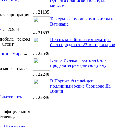
бутылка с запиской вернулась к
моряку
21135
кая корпорация
Хакеры взломали компьютеры в
Ватикане
в
26934
21593
побила рекорд
Печать китайского императора
 Стоит...
была продана за 22 млн долларов
22536
ании в мире
Книга Исаака Ньютона была
продана за рекордную сумму
емя считалась
22248
В Париже был найден
подлинный эскиз Леонардо Да
Винчи
бимого шоу
22346
официальном
елешоу...
ер Штайнмайер