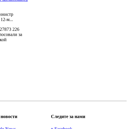
инистр
2-м...
27873
226
лосовали за
кой
новости
Следите за нами
gle News
в Facebook