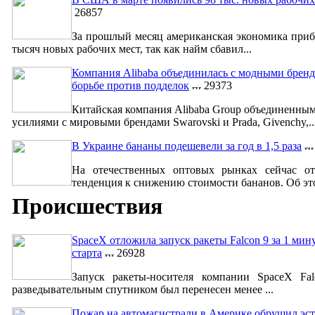
26857
За прошлый месяц американская экономика приб
тысяч новых рабочих мест, так как найм сбавил...
Компания Alibaba объединилась с модными бренд
борьбе против подделок
29373
Китайская компания Alibaba Group объединенны
усилиями с мировыми брендами Swarovski и Prada, Givenchy,..
В Украине бананы подешевели за год в 1,5 раза
На отечественных оптовых рынках сейчас от
тенденция к снижению стоимости бананов. Об это
Происшествия
SpaceX отложила запуск ракеты Falcon 9 за 1 мин
старта
26928
Запуск ракеты-носителя компании SpaceX Fa
разведывательным спутником был перенесен менее ...
Пожар на автомагистрали в Америке обрушил эст