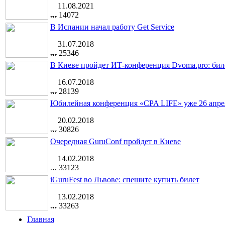
11.08.2021
14072
В Испании начал работу Get Service
31.07.2018
25346
В Киеве пройдет ИТ-конференция Dvoma.pro: бил
16.07.2018
28139
Юбилейная конференция «CPA LIFE» уже 26 апре
20.02.2018
30826
Очередная GuruConf пройдет в Киеве
14.02.2018
33123
iGuruFest во Львове: спешите купить билет
13.02.2018
33263
Главная