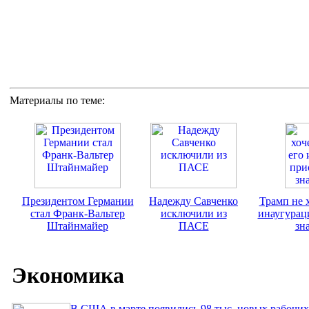
Материалы по теме:
Президентом Германии
Надежду Савченко
Трамп не х
стал Франк-Вальтер
исключили из
инаугурац
Штайнмайер
ПАСЕ
зн
Экономика
В США в марте появились 98 тыс. новых рабочих