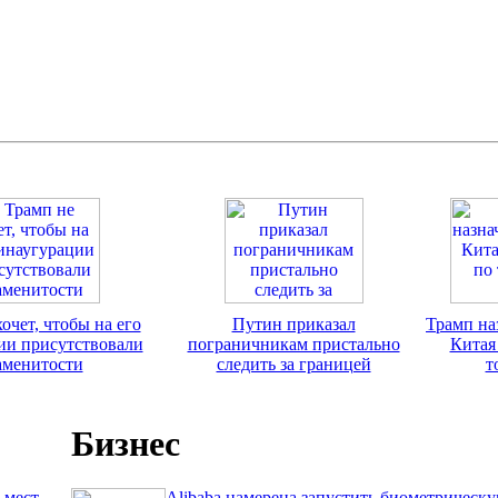
очет, чтобы на его
Путин приказал
Трамп на
ии присутствовали
пограничникам пристально
Китая
аменитости
следить за границей
т
Бизнес
 мест
Alibaba намерена запустить биометрическ