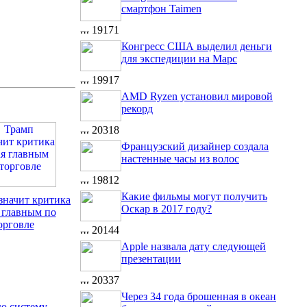
смартфон Taimen
19171
Конгресс США выделил деньги
для экспедиции на Марс
19917
AMD Ryzen установил мировой
рекорд
20318
Французский дизайнер создала
настенные часы из волос
19812
Какие фильмы могут получить
значит критика
Оскар в 2017 году?
 главным по
орговле
20144
Apple назвала дату следующей
презентации
20337
Через 34 года брошенная в океан
ую систему