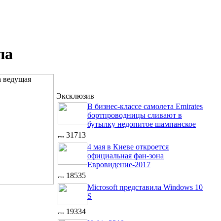
па
Эксклюзив
В бизнес-классе самолета Emirates
бортпроводницы сливают в
бутылку недопитое шампанское
31713
4 мая в Киеве откроется
официальная фан-зона
Евровидение-2017
18535
Microsoft представила Windows 10
S
19334