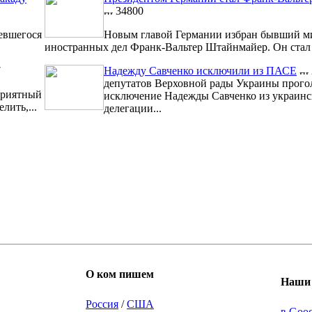
34800
евшегося
Новым главой Германии избран бывший м
иностранных дел Франк-Вальтер Штайнмайер. Он стал 1
7
Надежду Савченко исключили из ПАСЕ
депутатов Верховной рады Украины прого
риятный
исключение Надежды Савченко из украинс
лить,...
делегации...
О ком пишем
Наши 
Россия
/
США
в Goo