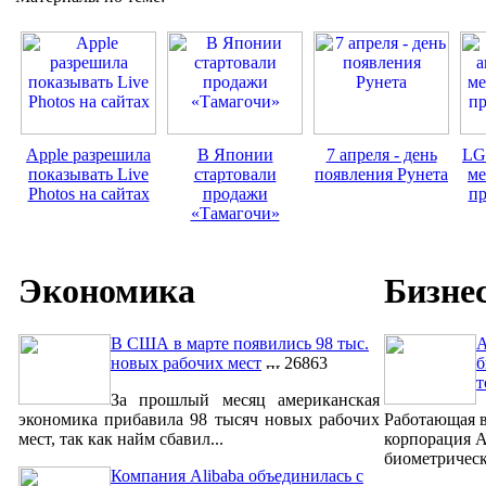
Apple разрешила
В Японии
7 апреля - день
LG
показывать Live
стартовали
появления Рунета
м
Photos на сайтах
продажи
п
«Тамагочи»
Экономика
Бизне
В США в марте появились 98 тыс.
A
новых рабочих мест
26863
б
т
За прошлый месяц американская
экономика прибавила 98 тысяч новых рабочих
Работающая в
мест, так как найм сбавил...
корпорация A
биометрическ
Компания Alibaba объединилась с