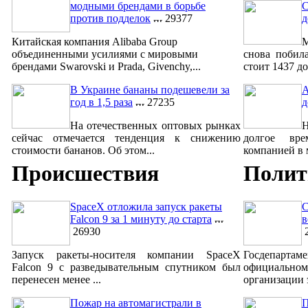
модными брендами в борьбе
С
против подделок
29377
д
Китайская компания Alibaba Group
М
объединенными усилиями с мировыми
снова побил
брендами Swarovski и Prada, Givenchy,...
стоит 1437 до
В Украине бананы подешевели за
A
год в 1,5 раза
27235
д
На отечественных оптовых рынках
сейчас отмечается тенденция к снижению
долгое вре
стоимости бананов. Об этом...
компанией в м
Происшествия
Полит
SpaceX отложила запуск ракеты
С
Falcon 9 за 1 минуту до старта
в
26930
2
Запуск ракеты-носителя компании SpaceX
Госдепар
Falcon 9 с разведывательным спутником был
официально
перенесен менее ...
организации 
Пожар на автомагистрали в
П