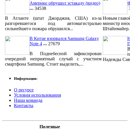
Америке обрушил эстакаду (видео)
Ф
34538
3
В Атланте (штат Джорджия, США) из-за
Новым главо
разгоревшегося под автомагистралью
министр ино
сильнейшего пожара обрушился...
Штайнмайер. 
В Китае взорвался Samsung Galaxy
Н
Note 4
27679
В
В Поднебесной зафиксирован
п
очередной неприятный случай с участием
Надежды Савч
смартфона Samsung. Стоит выделить,...
Информация:
О ресурсе
Условия использования
Наша команда
Контакты
Полезные