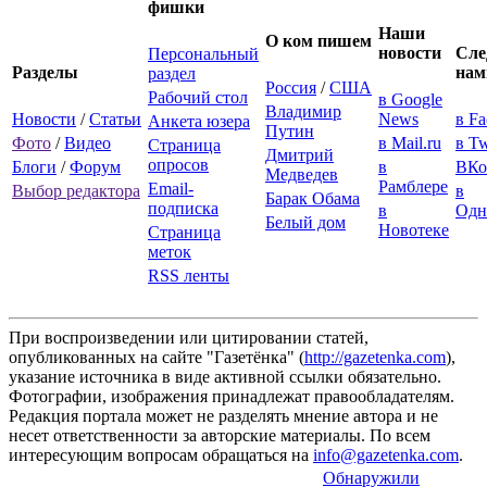
фишки
Наши
О ком пишем
новости
Сле
Персональный
Разделы
нам
раздел
Россия
/
США
Рабочий стол
в Google
Владимир
Новости
/
Статьи
News
в F
Анкета юзера
Путин
Фото
/
Видео
в Mail.ru
в Tw
Страница
Дмитрий
опросов
Блоги
/
Форум
в
ВКо
Медведев
Рамблере
Email-
Выбор редактора
в
Барак Обама
подписка
в
Одн
Белый дом
Новотеке
Страница
меток
RSS ленты
При воспроизведении или цитировании статей,
опубликованных на сайте "Газетёнка" (
http://gazetenka.com
),
указание источника в виде активной ссылки обязательно.
Фотографии, изображения принадлежат правообладателям.
Редакция портала может не разделять мнение автора и не
несет ответственности за авторские материалы. По всем
интересующим вопросам обращаться на
info@gazetenka.com
.
Обнаружили