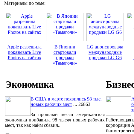
Материалы по теме:
Apple разрешила
В Японии
LG анонсировала
показывать Live
стартовали
международные
Photos на сайтах
продажи
продажи LG G6
«Тамагочи»
Экономика
Бизне
В США в марте появились 98 тыс.
A
новых рабочих мест
26863
б
т
За прошлый месяц американская
экономика прибавила 98 тысяч новых рабочих
Работающая в
мест, так как найм сбавил...
корпорация A
биометрическ