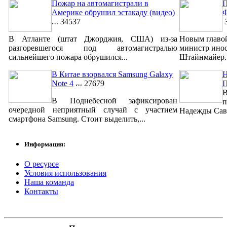
Пожар на автомагистрали в
П
Америке обрушил эстакаду (видео)
Ф
34537
3
В Атланте (штат Джорджия, США) из-за
Новым главо
разгоревшегося под автомагистралью
министр ино
сильнейшего пожара обрушился...
Штайнмайер. 
В Китае взорвался Samsung Galaxy
Н
Note 4
27679
В
В Поднебесной зафиксирован
п
очередной неприятный случай с участием
Надежды Савч
смартфона Samsung. Стоит выделить,...
Информация:
О ресурсе
Условия использования
Наша команда
Контакты