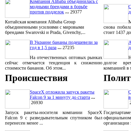
Компания Alibaba объединилась с
модными брендами в борьбе
С
против подделок
29377
д
Китайская компания Alibaba Group
М
объединенными усилиями с мировыми
снова побил
брендами Swarovski и Prada, Givenchy,...
стоит 1437 до
В Украине бананы подешевели за
A
год в 1,5 раза
27235
д
На отечественных оптовых рынках
сейчас отмечается тенденция к снижению
долгое вре
стоимости бананов. Об этом...
компанией в м
Происшествия
Полит
SpaceX отложила запуск ракеты
С
Falcon 9 за 1 минуту до старта
в
26930
2
Запуск ракеты-носителя компании SpaceX
Госдепар
Falcon 9 с разведывательным спутником был
официально
перенесен менее ...
организации 