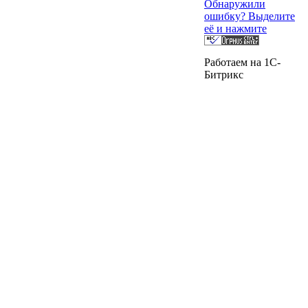
Обнаружили
ошибку? Выделите
её и нажмите
Работаем на 1C-
Битрикс