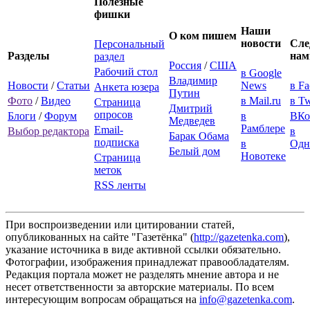
Полезные
фишки
Наши
О ком пишем
новости
Сле
Персональный
Разделы
нам
раздел
Россия
/
США
Рабочий стол
в Google
Владимир
Новости
/
Статьи
News
в F
Анкета юзера
Путин
Фото
/
Видео
в Mail.ru
в Tw
Страница
Дмитрий
опросов
Блоги
/
Форум
в
ВКо
Медведев
Рамблере
Email-
Выбор редактора
в
Барак Обама
подписка
в
Одн
Белый дом
Новотеке
Страница
меток
RSS ленты
При воспроизведении или цитировании статей,
опубликованных на сайте "Газетёнка" (
http://gazetenka.com
),
указание источника в виде активной ссылки обязательно.
Фотографии, изображения принадлежат правообладателям.
Редакция портала может не разделять мнение автора и не
несет ответственности за авторские материалы. По всем
интересующим вопросам обращаться на
info@gazetenka.com
.