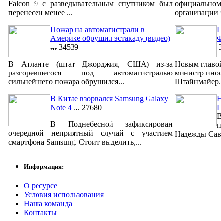
Falcon 9 с разведывательным спутником был
официально
перенесен менее ...
организации 
Пожар на автомагистрали в
П
Америке обрушил эстакаду (видео)
Ф
34539
3
В Атланте (штат Джорджия, США) из-за
Новым главо
разгоревшегося под автомагистралью
министр ино
сильнейшего пожара обрушился...
Штайнмайер. 
В Китае взорвался Samsung Galaxy
Н
Note 4
27680
В
В Поднебесной зафиксирован
п
очередной неприятный случай с участием
Надежды Савч
смартфона Samsung. Стоит выделить,...
Информация:
О ресурсе
Условия использования
Наша команда
Контакты