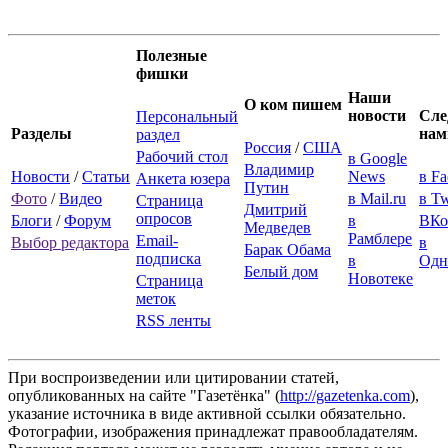
Полезные
фишки
Наши
О ком пишем
новости
Сле
Персональный
Разделы
нам
раздел
Россия
/
США
Рабочий стол
в Google
Владимир
Новости
/
Статьи
News
в F
Анкета юзера
Путин
Фото
/
Видео
в Mail.ru
в Tw
Страница
Дмитрий
опросов
Блоги
/
Форум
в
ВКо
Медведев
Рамблере
Email-
Выбор редактора
в
Барак Обама
подписка
в
Одн
Белый дом
Новотеке
Страница
меток
RSS ленты
При воспроизведении или цитировании статей,
опубликованных на сайте "Газетёнка" (
http://gazetenka.com
),
указание источника в виде активной ссылки обязательно.
Фотографии, изображения принадлежат правообладателям.