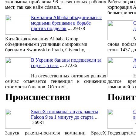
экономика прибавила 98 тысяч новых рабочих
Работающая в
мест, так как найм сбавил...
корпорация A
биометрическ
Компания Alibaba объединилась с
модными брендами в борьбе
С
против подделок
29378
д
Китайская компания Alibaba Group
М
объединенными усилиями с мировыми
снова побил
брендами Swarovski и Prada, Givenchy,...
стоит 1437 до
В Украине бананы подешевели за
A
год в 1,5 раза
27236
д
На отечественных оптовых рынках
сейчас отмечается тенденция к снижению
долгое вре
стоимости бананов. Об этом...
компанией в м
Происшествия
Полит
SpaceX отложила запуск ракеты
С
Falcon 9 за 1 минуту до старта
в
26931
2
Запуск ракеты-носителя компании SpaceX
Госдепар