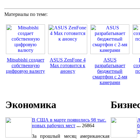
Материалы по теме:
Mitsubishi создает
ASUS ZenFone 4
ASUS
собственную
Max готовится к
разрабатывает
со
цифровую валюту
анонсу
бюджетный
п
смартфон с 2-мя
камерами
Экономика
Бизне
В США в марте появились 98 тыс.
A
новых рабочих мест
26864
б
т
За прошлый месяц американская