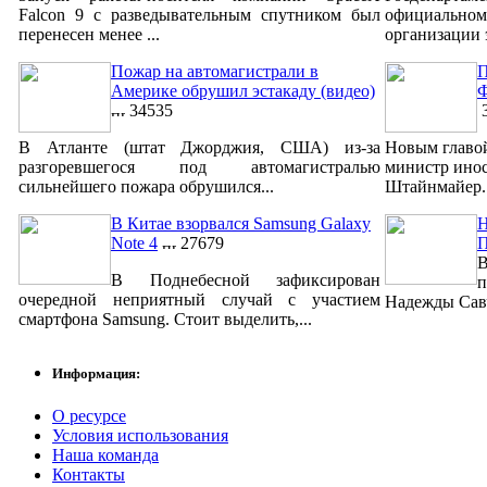
Falcon 9 с разведывательным спутником был
официально
перенесен менее ...
организации 
Пожар на автомагистрали в
П
Америке обрушил эстакаду (видео)
Ф
34535
3
В Атланте (штат Джорджия, США) из-за
Новым главо
разгоревшегося под автомагистралью
министр ино
сильнейшего пожара обрушился...
Штайнмайер. 
В Китае взорвался Samsung Galaxy
Н
Note 4
27679
В
В Поднебесной зафиксирован
п
очередной неприятный случай с участием
Надежды Савч
смартфона Samsung. Стоит выделить,...
Информация:
О ресурсе
Условия использования
Наша команда
Контакты