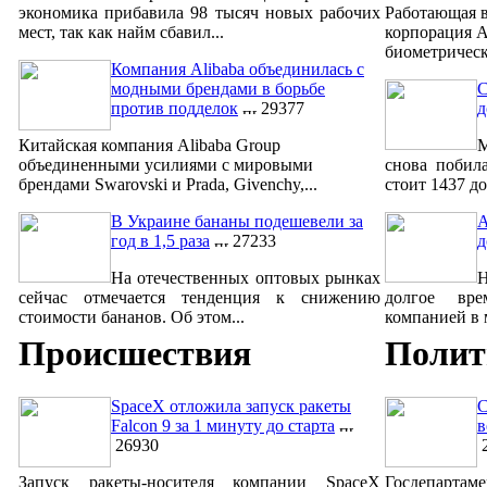
экономика прибавила 98 тысяч новых рабочих
Работающая в
мест, так как найм сбавил...
корпорация A
биометрическ
Компания Alibaba объединилась с
модными брендами в борьбе
С
против подделок
29377
д
Китайская компания Alibaba Group
М
объединенными усилиями с мировыми
снова побил
брендами Swarovski и Prada, Givenchy,...
стоит 1437 до
В Украине бананы подешевели за
A
год в 1,5 раза
27233
д
На отечественных оптовых рынках
сейчас отмечается тенденция к снижению
долгое вре
стоимости бананов. Об этом...
компанией в м
Происшествия
Полит
SpaceX отложила запуск ракеты
С
Falcon 9 за 1 минуту до старта
в
26930
2
Запуск ракеты-носителя компании SpaceX
Госдепар