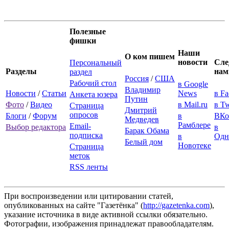
Полезные
фишки
Наши
О ком пишем
новости
Сле
Персональный
Разделы
нам
раздел
Россия
/
США
Рабочий стол
в Google
Владимир
Новости
/
Статьи
News
в F
Анкета юзера
Путин
Фото
/
Видео
в Mail.ru
в Tw
Страница
Дмитрий
опросов
Блоги
/
Форум
в
ВКо
Медведев
Рамблере
Email-
Выбор редактора
в
Барак Обама
подписка
в
Одн
Белый дом
Новотеке
Страница
меток
RSS ленты
При воспроизведении или цитировании статей,
опубликованных на сайте "Газетёнка" (
http://gazetenka.com
),
указание источника в виде активной ссылки обязательно.
Фотографии, изображения принадлежат правообладателям.