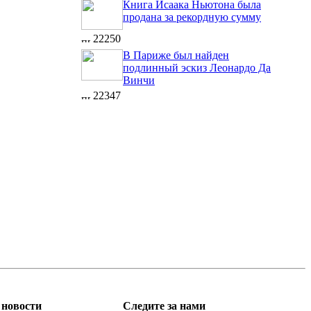
Книга Исаака Ньютона была
продана за рекордную сумму
22250
В Париже был найден
подлинный эскиз Леонардо Да
Винчи
22347
новости
Следите за нами