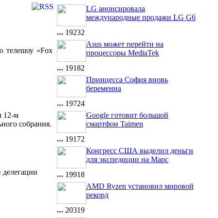
LG анонсировала
международные продажи LG G6
19232
Asus может перейти на
ю телешоу «Fox
процессоры MediaTek
19182
Принцесса София вновь
беременна
19724
 12-м
Google готовит большой
ного собрания.
смартфон Taimen
19172
Конгресс США выделил деньги
для экспедиции на Марс
й делегации
19918
AMD Ryzen установил мировой
рекорд
20319