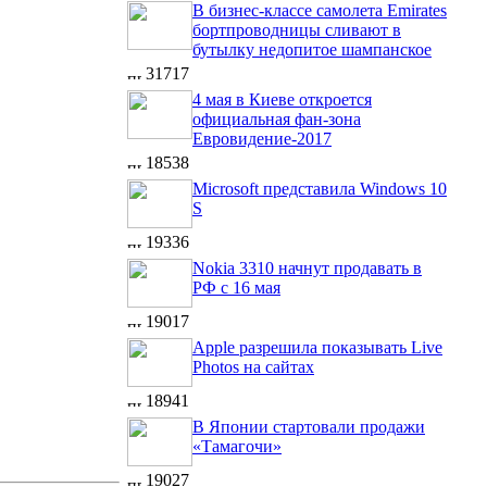
В бизнес-классе самолета Emirates
бортпроводницы сливают в
бутылку недопитое шампанское
31717
4 мая в Киеве откроется
официальная фан-зона
Евровидение-2017
18538
Microsoft представила Windows 10
S
19336
Nokia 3310 начнут продавать в
РФ с 16 мая
19017
Apple разрешила показывать Live
Photos на сайтах
18941
В Японии стартовали продажи
«Тамагочи»
19027