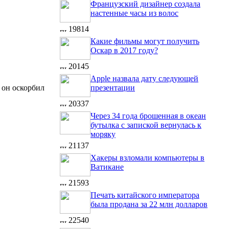
Французский дизайнер создала
настенные часы из волос
19814
Какие фильмы могут получить
Оскар в 2017 году?
20145
Apple назвала дату следующей
 он оскорбил
презентации
20337
Через 34 года брошенная в океан
бутылка с запиской вернулась к
моряку
21137
Хакеры взломали компьютеры в
Ватикане
21593
Печать китайского императора
была продана за 22 млн долларов
22540