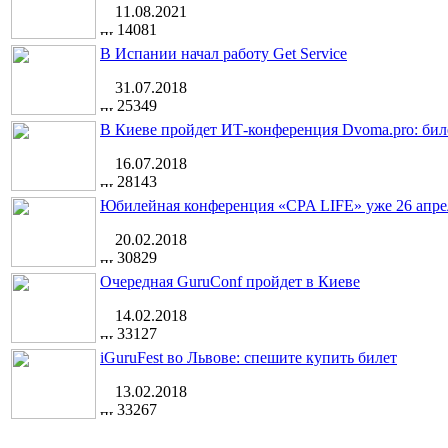
11.08.2021
14081
В Испании начал работу Get Service
31.07.2018
25349
В Киеве пройдет ИТ-конференция Dvoma.pro: бил
16.07.2018
28143
Юбилейная конференция «CPA LIFE» уже 26 апре
20.02.2018
30829
Очередная GuruConf пройдет в Киеве
14.02.2018
33127
iGuruFest во Львове: спешите купить билет
13.02.2018
33267