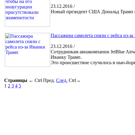
23.12.2016 /
Новый президент США Дональд Трамп не
Пассажира самолета сняли с рейса из-з
23.12.2016 /
Сотрудникам авиакомпании JetBlue Airwa
Иванку Трамп.
Это происшествие случилось в нью-йор
Страницы
←
Ctrl
Пред.
След.
Ctrl
→
1
2
3
4
5