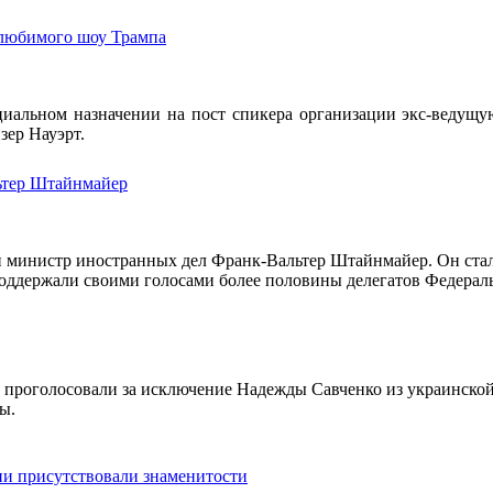
любимого шоу Трампа
альном назначении на пост спикера организации экс-ведущу
зер Науэрт.
ьтер Штайнмайер
 министр иностранных дел Франк-Вальтер Штайнмайер. Он стал
поддержали своими голосами более половины делегатов Федераль
 проголосовали за исключение Надежды Савченко из украинско
ы.
ции присутствовали знаменитости