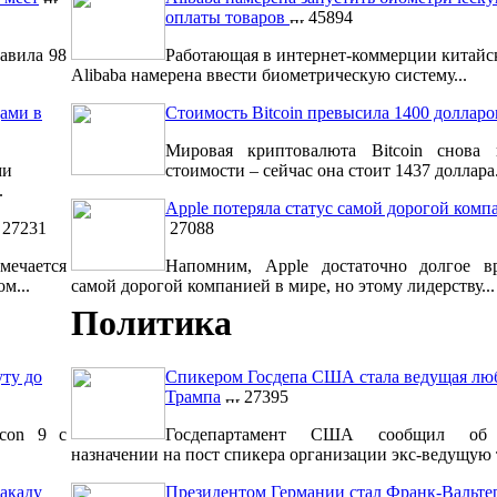
оплаты товаров
45894
авила 98
Работающая в интернет-коммерции китайс
Alibaba намерена ввести биометрическую систему...
ами в
Стоимость Bitcoin превысила 1400 долларо
Мировая криптовалюта Bitcoin снова 
ми
стоимости – сейчас она стоит 1437 доллара.
.
Apple потеряла статус самой дорогой комп
27231
27088
мечается
Напомним, Apple достаточно долгое вр
м...
самой дорогой компанией в мире, но этому лидерству...
Политика
уту до
Спикером Госдепа США стала ведущая лю
Трампа
27395
lcon 9 с
Госдепартамент США сообщил об 
назначении на пост спикера организации экс-ведущую т
акаду
Президентом Германии стал Франк-Вальт