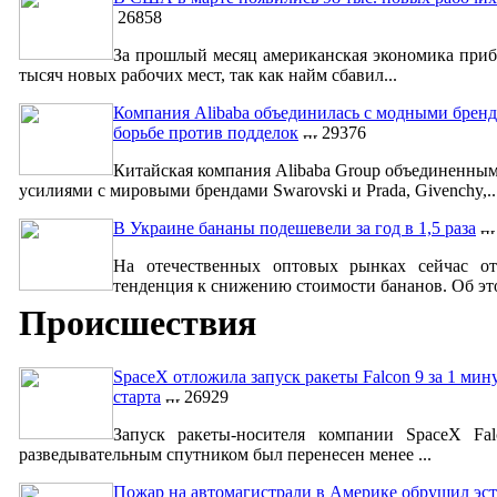
26858
За прошлый месяц американская экономика приб
тысяч новых рабочих мест, так как найм сбавил...
Компания Alibaba объединилась с модными бренд
борьбе против подделок
29376
Китайская компания Alibaba Group объединенны
усилиями с мировыми брендами Swarovski и Prada, Givenchy,..
В Украине бананы подешевели за год в 1,5 раза
На отечественных оптовых рынках сейчас от
тенденция к снижению стоимости бананов. Об это
Происшествия
SpaceX отложила запуск ракеты Falcon 9 за 1 мин
старта
26929
Запуск ракеты-носителя компании SpaceX Fa
разведывательным спутником был перенесен менее ...
Пожар на автомагистрали в Америке обрушил эст