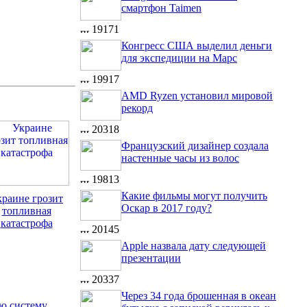
смартфон Taimen
19171
Конгресс США выделил деньги
для экспедиции на Марс
19917
AMD Ryzen установил мировой
рекорд
20318
Французский дизайнер создала
настенные часы из волос
19813
Какие фильмы могут получить
краине грозит
Оскар в 2017 году?
топливная
катастрофа
20145
Apple назвала дату следующей
презентации
20337
Через 34 года брошенная в океан
ую систему