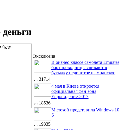
 деньги
Эксклюзив
В бизнес-классе самолета Emirates
бортпроводницы сливают в
бутылку недопитое шампанское
31714
4 мая в Киеве откроется
официальная фан-зона
Евровидение-2017
18536
Microsoft представила Windows 10
S
19335