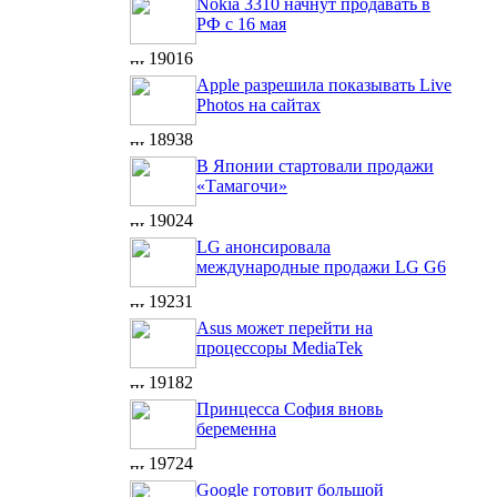
Nokia 3310 начнут продавать в
РФ с 16 мая
19016
Apple разрешила показывать Live
Photos на сайтах
18938
В Японии стартовали продажи
«Тамагочи»
19024
LG анонсировала
международные продажи LG G6
19231
Asus может перейти на
процессоры MediaTek
19182
Принцесса София вновь
беременна
19724
Google готовит большой