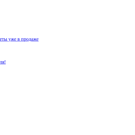
еты уже в продаже
ля!