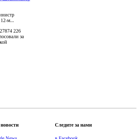
инистр
2-м...
27874
226
лосовали за
кой
новости
Следите за нами
gle News
в Facebook