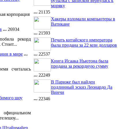
бутылка с запиской вернулась к
моряку
21135
кая корпорация
Хакеры взломали компьютеры в
Ватикане
в
26934
21593
побила рекорд
Печать китайского императора
 Стоит...
была продана за 22 млн долларов
22537
ании в мире
Книга Исаака Ньютона была
продана за рекордную сумму
емя считалась
22249
В Париже был найден
подлинный эскиз Леонардо Да
Винчи
бимого шоу
22346
официальном
елешоу...
ер Штайнмайер