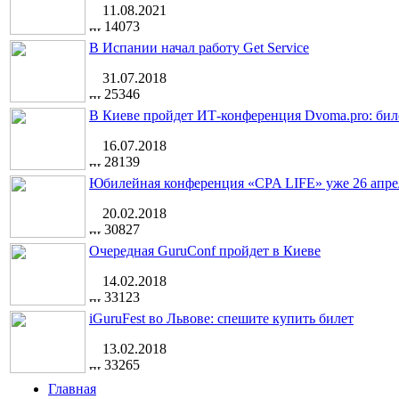
11.08.2021
14073
В Испании начал работу Get Service
31.07.2018
25346
В Киеве пройдет ИТ-конференция Dvoma.pro: бил
16.07.2018
28139
Юбилейная конференция «CPA LIFE» уже 26 апре
20.02.2018
30827
Очередная GuruConf пройдет в Киеве
14.02.2018
33123
iGuruFest во Львове: спешите купить билет
13.02.2018
33265
Главная