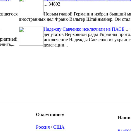
34802
евшегося
Новым главой Германии избран бывший м
иностранных дел Франк-Вальтер Штайнмайер. Он стал 1
8
Надежду Савченко исключили из ПАСЕ
депутатов Верховной рады Украины прого
риятный
исключение Надежды Савченко из украинс
лить,...
делегации...
О ком пишем
Наши 
Россия
/
США
в Goo