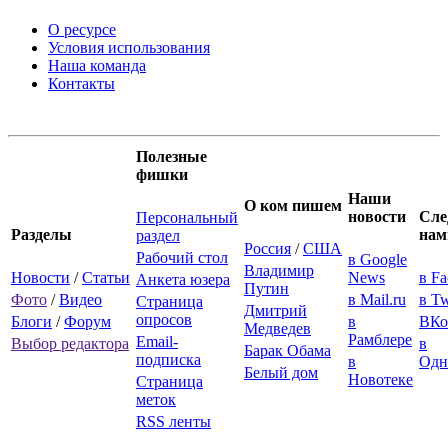
О ресурсе
Условия использования
Наша команда
Контакты
Полезные
фишки
Наши
О ком пишем
новости
Сле
Персональный
Разделы
нам
раздел
Россия
/
США
Рабочий стол
в Google
Владимир
Новости
/
Статьи
News
в F
Анкета юзера
Путин
Фото
/
Видео
в Mail.ru
в Tw
Страница
Дмитрий
опросов
Блоги
/
Форум
в
ВКо
Медведев
Рамблере
Email-
Выбор редактора
в
Барак Обама
подписка
в
Одн
Белый дом
Новотеке
Страница
меток
RSS ленты