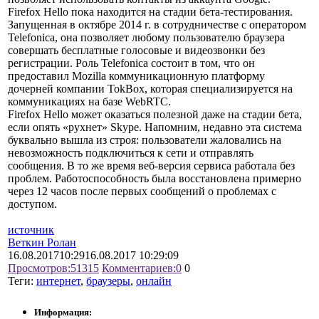
Firefox Hello пока находится на стадии бета-тестирования.
Запущенная в октябре 2014 г. в сотрудничестве с оператором
Telefonica, она позволяет любому пользователю браузера
совершать бесплатные голосовые и видеозвонки без
регистрации. Роль Telefonica состоит в том, что он
предоставил Mozilla коммуникационную платформу
дочерней компании TokBox, которая специализируется на
коммуникациях на базе WebRTC.
Firefox Hello может оказаться полезной даже на стадии бета,
если опять «рухнет» Skype. Напомним, недавно эта система
буквально вышла из строя: пользователи жаловались на
невозможность подключиться к сети и отправлять
сообщения. В то же время веб-версия сервиса работала без
проблем. Работоспособность была восстановлена примерно
через 12 часов после первых сообщений о проблемах с
доступом.
источник
Веткин Ролан
16.08.2017
10:29
16.08.2017 10:29:09
Просмотров:
51315
Комментариев:
0
0
Теги:
интернет
,
браузеры
,
онлайн
Информация: