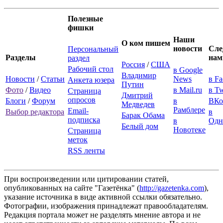
Полезные
фишки
Наши
О ком пишем
новости
Сле
Персональный
Разделы
нам
раздел
Россия
/
США
Рабочий стол
в Google
Владимир
Новости
/
Статьи
News
в F
Анкета юзера
Путин
Фото
/
Видео
в Mail.ru
в Tw
Страница
Дмитрий
опросов
Блоги
/
Форум
в
ВКо
Медведев
Рамблере
Email-
Выбор редактора
в
Барак Обама
подписка
в
Одн
Белый дом
Новотеке
Страница
меток
RSS ленты
При воспроизведении или цитировании статей,
опубликованных на сайте "Газетёнка" (
http://gazetenka.com
),
указание источника в виде активной ссылки обязательно.
Фотографии, изображения принадлежат правообладателям.
Редакция портала может не разделять мнение автора и не