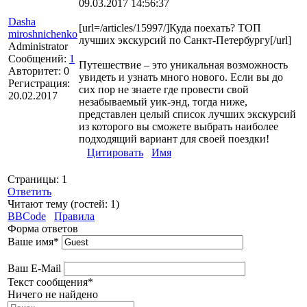
09.03.2017 14:56:37
Dasha
[url=/articles/15997/]Куда поехать? ТОП
miroshnichenko
лучших экскурсий по Санкт-Петербургу[/url]
Administrator
Сообщений:
1
Путешествие – это уникальная возможность
Авторитет:
0
увидеть и узнать много нового. Если вы до
Регистрация:
сих пор не знаете где провести свой
20.02.2017
незабываемый уик-энд, тогда ниже,
представлен целый список лучших экскурсий
из которого вы сможете выбрать наиболее
подходящий вариант для своей поездки!
Цитировать
Имя
Страницы:
1
Ответить
Читают тему (гостей:
1
)
BBCode
Правила
Форма ответов
Ваше имя
*
Ваш E-Mail
Текст сообщения
*
Ничего не найдено