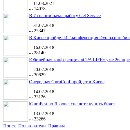
11.08.2021
14078
В Испании начал работу Get Service
31.07.2018
25347
В Киеве пройдет ИТ-конференция Dvoma.pro: бил
16.07.2018
28140
Юбилейная конференция «CPA LIFE» уже 26 апре
20.02.2018
30829
Очередная GuruConf пройдет в Киеве
14.02.2018
33126
iGuruFest во Львове: спешите купить билет
13.02.2018
33266
Поиск
Пользователи
Правила