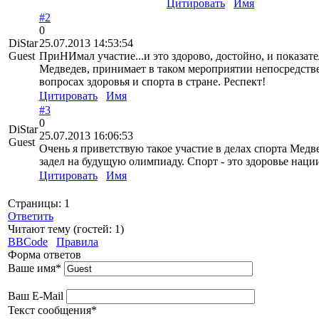
Цитировать
Имя
#2
0
DiStar
25.07.2013 14:53:54
Guest
ПриНИмал участие...и это здорово, достойно, и показател
Медведев, принимает в таком мероприятии непосредстве
вопросах здоровья и спорта в стране. Респект!
Цитировать
Имя
#3
0
DiStar
25.07.2013 16:06:53
Guest
Очень я приветствую такое участие в делах спорта Медв
задел на будущую олимпиаду. Спорт - это здоровье нац
Цитировать
Имя
Страницы:
1
Ответить
Читают тему (гостей:
1
)
BBCode
Правила
Форма ответов
Ваше имя
*
Ваш E-Mail
Текст сообщения
*