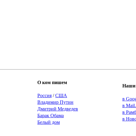
О ком пишем
Наши 
Россия
/
США
в Goo
Владимир Путин
в Mail
Дмитрий Медведев
в Рам
Барак Обама
в Нов
Белый дом