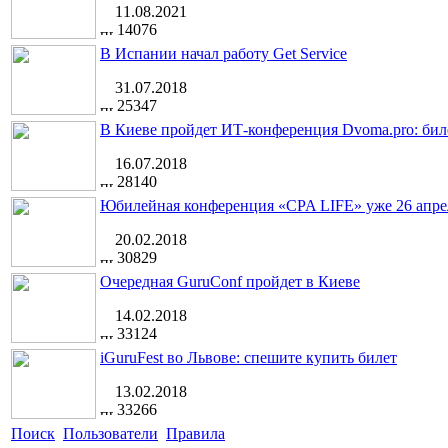
11.08.2021
14076
В Испании начал работу Get Service
31.07.2018
25347
В Киеве пройдет ИТ-конференция Dvoma.pro: бил
16.07.2018
28140
Юбилейная конференция «CPA LIFE» уже 26 апре
20.02.2018
30829
Очередная GuruConf пройдет в Киеве
14.02.2018
33124
iGuruFest во Львове: спешите купить билет
13.02.2018
33266
Поиск
Пользователи
Правила