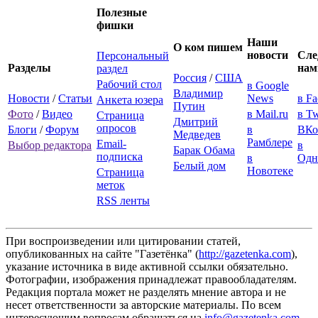
Полезные
фишки
Наши
О ком пишем
новости
Сле
Персональный
Разделы
нам
раздел
Россия
/
США
Рабочий стол
в Google
Владимир
Новости
/
Статьи
News
в F
Анкета юзера
Путин
Фото
/
Видео
в Mail.ru
в Tw
Страница
Дмитрий
опросов
Блоги
/
Форум
в
ВКо
Медведев
Рамблере
Email-
Выбор редактора
в
Барак Обама
подписка
в
Одн
Белый дом
Новотеке
Страница
меток
RSS ленты
При воспроизведении или цитировании статей,
опубликованных на сайте "Газетёнка" (
http://gazetenka.com
),
указание источника в виде активной ссылки обязательно.
Фотографии, изображения принадлежат правообладателям.
Редакция портала может не разделять мнение автора и не
несет ответственности за авторские материалы. По всем
интересующим вопросам обращаться на
info@gazetenka.com
.