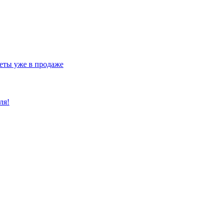
еты уже в продаже
ля!