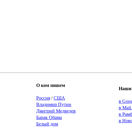
О ком пишем
Наши 
Россия
/
США
в Goo
Владимир Путин
в Mail
Дмитрий Медведев
в Рам
Барак Обама
в Нов
Белый дом