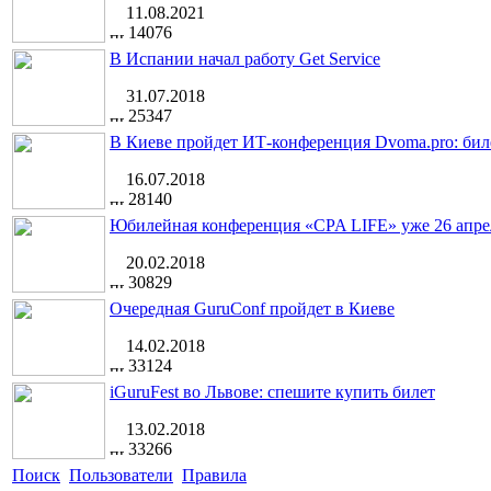
11.08.2021
14076
В Испании начал работу Get Service
31.07.2018
25347
В Киеве пройдет ИТ-конференция Dvoma.pro: бил
16.07.2018
28140
Юбилейная конференция «CPA LIFE» уже 26 апре
20.02.2018
30829
Очередная GuruConf пройдет в Киеве
14.02.2018
33124
iGuruFest во Львове: спешите купить билет
13.02.2018
33266
Поиск
Пользователи
Правила