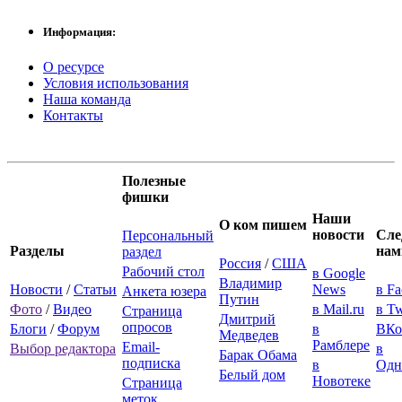
Информация:
О ресурсе
Условия использования
Наша команда
Контакты
Полезные
фишки
Наши
О ком пишем
новости
Сле
Персональный
Разделы
нам
раздел
Россия
/
США
Рабочий стол
в Google
Владимир
Новости
/
Статьи
News
в F
Анкета юзера
Путин
Фото
/
Видео
в Mail.ru
в Tw
Страница
Дмитрий
опросов
Блоги
/
Форум
в
ВКо
Медведев
Рамблере
Email-
Выбор редактора
в
Барак Обама
подписка
в
Одн
Белый дом
Новотеке
Страница
меток