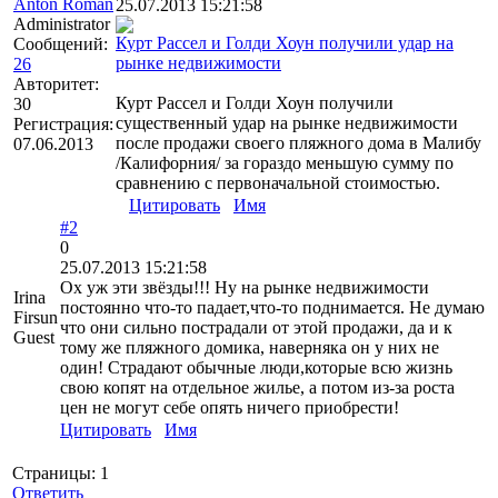
Anton Roman
25.07.2013 15:21:58
Administrator
Курт Рассел и Голди Хоун получили удар на
Сообщений:
рынке недвижимости
26
Авторитет:
Курт Рассел и Голди Хоун получили
30
существенный удар на рынке недвижимости
Регистрация:
после продажи своего пляжного дома в Малибу
07.06.2013
/Калифорния/ за гораздо меньшую сумму по
сравнению с первоначальной стоимостью.
Цитировать
Имя
#2
0
25.07.2013 15:21:58
Ох уж эти звёзды!!! Ну на рынке недвижимости
Irina
постоянно что-то падает,что-то поднимается. Не думаю
Firsun
что они сильно пострадали от этой продажи, да и к
Guest
тому же пляжного домика, наверняка он у них не
один! Страдают обычные люди,которые всю жизнь
свою копят на отдельное жилье, а потом из-за роста
цен не могут себе опять ничего приобрести!
Цитировать
Имя
Страницы:
1
Ответить