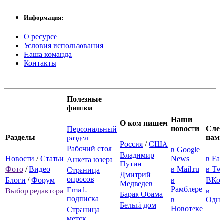
Информация:
О ресурсе
Условия использования
Наша команда
Контакты
Полезные
фишки
Наши
О ком пишем
новости
Сле
Персональный
Разделы
нам
раздел
Россия
/
США
Рабочий стол
в Google
Владимир
Новости
/
Статьи
News
в F
Анкета юзера
Путин
Фото
/
Видео
в Mail.ru
в Tw
Страница
Дмитрий
опросов
Блоги
/
Форум
в
ВКо
Медведев
Рамблере
Email-
Выбор редактора
в
Барак Обама
подписка
в
Одн
Белый дом
Новотеке
Страница
меток