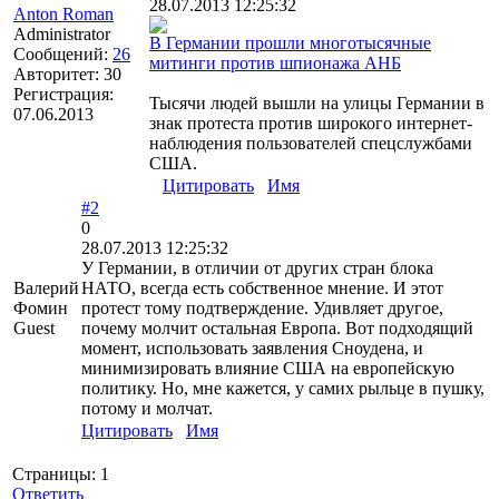
28.07.2013 12:25:32
Anton Roman
Administrator
В Германии прошли многотысячные
Сообщений:
26
митинги против шпионажа АНБ
Авторитет:
30
Регистрация:
Тысячи людей вышли на улицы Германии в
07.06.2013
знак протеста против широкого интернет-
наблюдения пользователей спецслужбами
США.
Цитировать
Имя
#2
0
28.07.2013 12:25:32
У Германии, в отличии от других стран блока
Валерий
НАТО, всегда есть собственное мнение. И этот
Фомин
протест тому подтверждение. Удивляет другое,
Guest
почему молчит остальная Европа. Вот подходящий
момент, использовать заявления Сноудена, и
минимизировать влияние США на европейскую
политику. Но, мне кажется, у самих рыльце в пушку,
потому и молчат.
Цитировать
Имя
Страницы:
1
Ответить