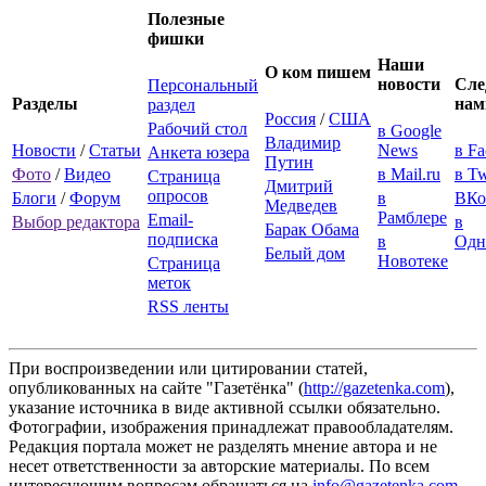
Полезные
фишки
Наши
О ком пишем
новости
Сле
Персональный
Разделы
нам
раздел
Россия
/
США
Рабочий стол
в Google
Владимир
Новости
/
Статьи
News
в F
Анкета юзера
Путин
Фото
/
Видео
в Mail.ru
в Tw
Страница
Дмитрий
опросов
Блоги
/
Форум
в
ВКо
Медведев
Рамблере
Email-
Выбор редактора
в
Барак Обама
подписка
в
Одн
Белый дом
Новотеке
Страница
меток
RSS ленты
При воспроизведении или цитировании статей,
опубликованных на сайте "Газетёнка" (
http://gazetenka.com
),
указание источника в виде активной ссылки обязательно.
Фотографии, изображения принадлежат правообладателям.
Редакция портала может не разделять мнение автора и не
несет ответственности за авторские материалы. По всем
интересующим вопросам обращаться на
info@gazetenka.com
.