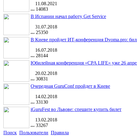
11.08.2021
14083
В Испании начал работу Get Service
31.07.2018
25350
В Киеве пройдет ИТ-конференция Dvoma.pro: бил
16.07.2018
28144
Юбилейная конференция «CPA LIFE» уже 26 апре
20.02.2018
30831
Очередная GuruConf пройдет в Киеве
14.02.2018
33130
iGuruFest во Львове: спешите купить билет
13.02.2018
33267
Поиск
Пользователи
Правила