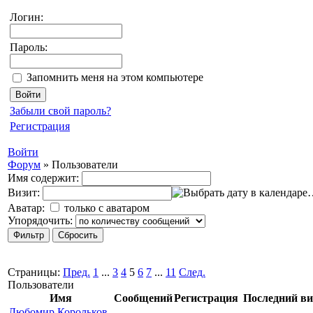
Логин:
Пароль:
Запомнить меня на этом компьютере
Забыли свой пароль?
Регистрация
Войти
Форум
»
Пользователи
Имя содержит:
Визит:
Аватар:
только с аватаром
Упорядочить:
Страницы:
Пред.
1
...
3
4
5
6
7
...
11
След.
Пользователи
Имя
Сообщений
Регистрация
Последний ви
Любомир Корольков