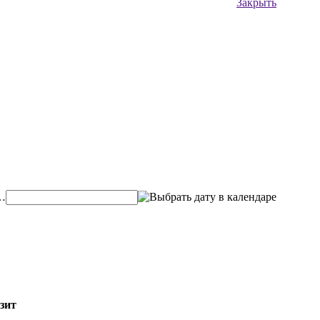
Закрыть
…
зит