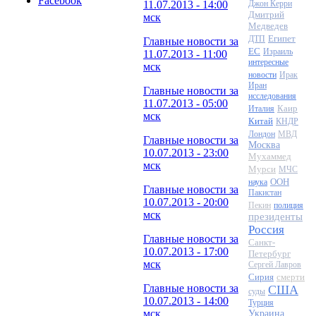
Facebook
11.07.2013 - 14:00
Джон Керри
Дмитрий
мск
Медведев
Египет
ДТП
Главные новости за
ЕС
Израиль
11.07.2013 - 11:00
интересные
мск
новости
Ирак
Иран
Главные новости за
исследования
11.07.2013 - 05:00
Каир
Италия
мск
Китай
КНДР
Лондон
МВД
Главные новости за
Москва
10.07.2013 - 23:00
Мухаммед
мск
Мурси
МЧС
ООН
наука
Главные новости за
Пакистан
10.07.2013 - 20:00
Пекин
полиция
мск
президенты
Россия
Главные новости за
Санкт-
10.07.2013 - 17:00
Петербург
мск
Сергей Лавров
Сирия
смерти
Главные новости за
США
суды
10.07.2013 - 14:00
Турция
мск
Украина