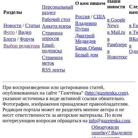
Наши
О ком пишем
новости
Сле
Персональный
Разделы
нам
раздел
Россия
/
США
Рабочий стол
в Google
Владимир
Новости
/
Статьи
News
в F
Анкета юзера
Путин
Фото
/
Видео
в Mail.ru
в Tw
Страница
Дмитрий
опросов
Блоги
/
Форум
в
ВКо
Медведев
Рамблере
Email-
Выбор редактора
в
Барак Обама
подписка
в
Одн
Белый дом
Новотеке
Страница
меток
RSS ленты
При воспроизведении или цитировании статей,
опубликованных на сайте "Газетёнка" (
http://gazetenka.com
),
указание источника в виде активной ссылки обязательно.
Фотографии, изображения принадлежат правообладателям.
Редакция портала может не разделять мнение автора и не
несет ответственности за авторские материалы. По всем
интересующим вопросам обращаться на
info@gazetenka.com
.
Обнаружили
ошибку? Выделите