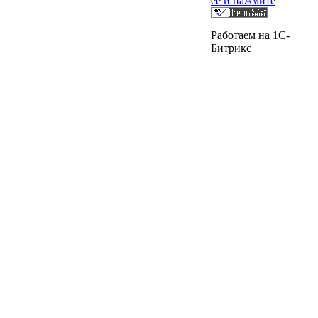
её и нажмите
Работаем на 1C-
Битрикс