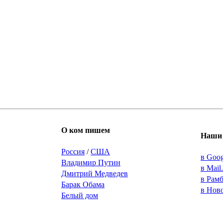
О ком пишем
Наши 
Россия
/
США
в Goo
Владимир Путин
в Mail
Дмитрий Медведев
в Рам
Барак Обама
в Нов
Белый дом