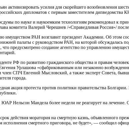
н активизировать усилия для скорейшего возобновления шест
российских дипломатов с первым заместителем дипведомства К
умы по науке и наукоемким технологиям рекомендовал к прин
лава комитета Валерий Черешнев /«Справедливая Россия»/ после 
 имуществом РАН возглавит президент Академии. Об этом соо
 нижней палаты с руководством РАН, на которой обсуждалась по
 что предусмотрено создание агентство по управлению имущест
нтарий.
нте РФ по развитию гражданского общества и правам человека
 Евгения Урлашова «сфабрикованным или незаконно возбужденн
н и член СПЧ Евгений Мысловский, а также эксперт Совета, быв
ителя города.
ная акция протеста против политики правительства Болгарии. Н
ублики.
АР Нельсон Мандела более недели не реагирует на лечение. О
ок действия моратория на смертную казнь, объявленного преж
исполнения смертного приговора, не будет», — сообщил офи