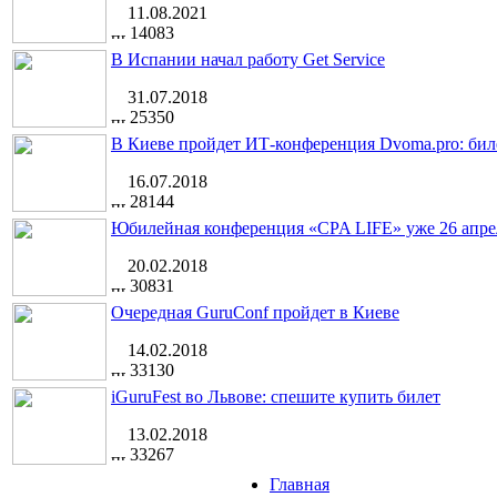
11.08.2021
14083
В Испании начал работу Get Service
31.07.2018
25350
В Киеве пройдет ИТ-конференция Dvoma.pro: бил
16.07.2018
28144
Юбилейная конференция «CPA LIFE» уже 26 апре
20.02.2018
30831
Очередная GuruConf пройдет в Киеве
14.02.2018
33130
iGuruFest во Львове: спешите купить билет
13.02.2018
33267
Главная