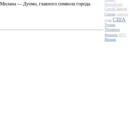
Милана — Дуомо, главного символа города.
Петербург
Сергей Лавров
Сирия
смерти
США
суды
Турция
Украина
Франция
ЦРУ
Япония