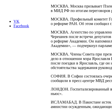
МОСКВА. Москва призывает Пхенья
в МИД РФ по итогам переговоров 
МОСКВА. Профильный комитет Госд
VK
о реформе РАН. Об этом сообщил г
Facebook
МОСКВА. Агентство по управлению
Черешнев после встречи депутатов
о реформе Академии. Он напомнил,
Академии», — подчеркнул парламе
МОСКВА. Члены Совета при президе
дело в отношении мэра Ярославля
после поездки в Ярославль, где о
обстоятельства задержания руковод
СОФИЯ. В Софии состоялась очеред
сообщили в
пресс-центре
МВД респ
ЛОНДОН. Госпитализированный в Ю
ньюс».
ИСЛАМАБАД. В Пакистане истек ср
амнистии осужденным, ожидающим 