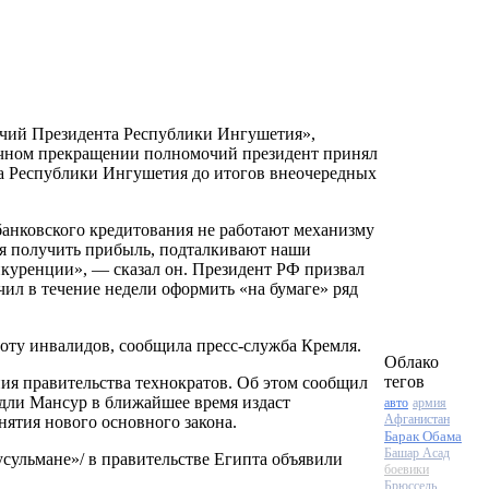
чий Президента Республики Ингушетия»,
чном прекращении полномочий президент принял
а Республики Ингушетия до итогов внеочередных
банковского кредитования не работают механизму
ия получить прибыль, подталкивают наши
куренции», — сказал он. Президент РФ призвал
чил в течение недели оформить «на бумаге» ряд
боту инвалидов, сообщила
пресс-служба
Кремля.
Облако
тегов
я правительства технократов. Об этом сообщил
дли Мансур в ближайшее время издаст
авто
армия
Афганистан
нятия нового основного закона.
Барак Обама
Башар Асад
усульмане»
/ в правительстве Египта объявили
боевики
Брюссель