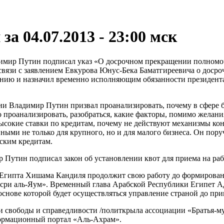
за 04.07.2013 - 23:00 мск
мир Путин подписал указ «О досрочном прекращении полномо
связи с заявлением Евкурова
Юнус-Бека
Баматгиреевича о досро
ланию и назначил временно исполняющим обязанности президент
сии Владимир Путин призвал проанализировать, почему в сфере 
проанализировать, разобраться, какие факторы, помимо желан
сокие ставки по кредитам, почему не действуют механизмы кон
ными не только для крупного, но и для малого бизнеса. Он пору
ским кредитам.
утин подписал закон об установлении квот для приема на ра
Египта Хишама Кандиля продолжит свою работу до формировани
асри
аль-Яум
». Временный глава Арабской Республики Египет А
снове которой будет осуществляться управление страной до при
и свободы и справедливости /политкрыла ассоциации
«Братья-м
формационный портал
«Аль-Ахрам»
.