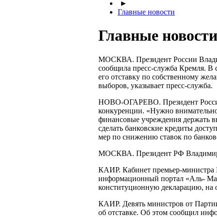
►
Главные новости
Главные новости 
МОСКВА. Президент России Влади
сообщила
пресс-служба
Кремля. В 
его отставку по собственному же
выборов, указывает
пресс-служба
.
НОВО-ОГАРЕВО
. Президент Рос
конкуренции. «Нужно внимательно 
финансовые учреждения держать вы
сделать банковские кредиты доступ
мер по снижению ставок по банков
МОСКВА. Президент РФ Владимир П
КАИР. Кабинет
премьер-министра
информационный портал «Аль- М
конституционную декларацию, на о
КАИР. Девять министров от Парти
об отставке. Об этом сообщил ин