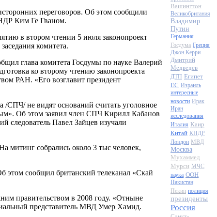
Вашингтон
исторонних переговоров. Об этом сообщили
Великобритания
НДР Ким Ге Гваном.
Владимир
Путин
ятию в втором чтении 5 июля законопроект
Германия
заседания комитета.
Госдума
Греция
Джон Керри
Дмитрий
бщил глава комитета Госдумы по науке Валерий
Медведев
дготовка ко второму чтению законопроекта
Египет
ДТП
вом РАН. «Его возглавит президент
ЕС
Израиль
интересные
новости
Ирак
 /СПЧ/ не видят оснований считать уголовное
Иран
ым». Об этом заявил член СПЧ Кирилл Кабанов
исследования
ший следователь Павел Зайцев изучали
Каир
Италия
Китай
КНДР
Лондон
МВД
а митинг собрались около 3 тыс человек,
Москва
Мухаммед
Мурси
МЧС
б этом сообщил британский телеканал «Скай
ООН
наука
Пакистан
Пекин
полиция
ним правительством в 2008 году. «Отныне
президенты
циальный представитель МВД Умер Хамид.
Россия
Санкт-