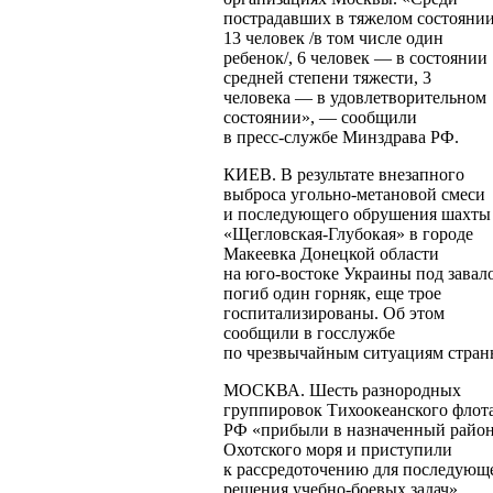
пострадавших в тяжелом состояни
13 человек /в том числе один
ребенок/, 6 человек — в состоянии
средней степени тяжести, 3
человека — в удовлетворительном
состоянии», — сообщили
в
пресс-службе
Минздрава РФ.
КИЕВ. В результате внезапного
выброса
угольно-метановой
смеси
и последующего обрушения шахты
«Щегловская-Глубокая»
в городе
Макеевка Донецкой области
на
юго-востоке
Украины под завал
погиб один горняк, еще трое
госпитализированы. Об этом
сообщили в госслужбе
по чрезвычайным ситуациям стран
МОСКВА. Шесть разнородных
группировок Тихоокеанского флот
РФ «прибыли в назначенный райо
Охотского моря и приступили
к рассредоточению для последующ
решения
учебно-боевых
задач»