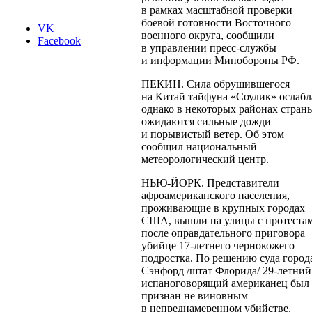
в рамках масштабной проверки
боевой готовности Восточного
VK
военного округа, сообщили
Facebook
в управлении
пресс-службы
и информации Минобороны РФ.
ПЕКИН. Сила обрушившегося
на Китай тайфуна «Соулик» ослабл
однако в некоторых районах стран
ожидаются сильные дожди
и порывистый ветер. Об этом
сообщил национальный
метеорологический центр.
НЬЮ-ЙОРК
. Представители
афроамериканского населения,
проживающие в крупных городах
США, вышли на улицы с протеста
после оправдательного приговора
убийце
17-летнего
чернокожего
подростка. По решению суда город
Сэнфорд /штат Флорида/
29-летний
испаноговорящий американец был
признан не виновным
в непреднамеренном убийстве.