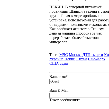
ПЕКИН. В северной китайской
провинции Шаньси введена в стро
крупнейшая в мире дробильная
установка, используемая для работ
с твердыми полезными ископаемы
Как сообщает агентство Синьхуа,
данная машина способна за час
переработать более 9 тыс тонн
минералов.
Тэги:
МЧС
Москва
ДТП
смерти
Ки
Украина
Пекин
Китай
Нью-Йорк
США
суды
Ваше имя
*
Ваш E-Mail
Текст сообщения
*