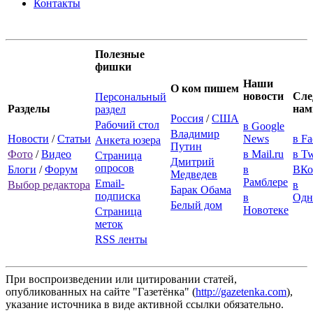
Контакты
Полезные
фишки
Наши
О ком пишем
новости
Сле
Персональный
Разделы
нам
раздел
Россия
/
США
Рабочий стол
в Google
Владимир
Новости
/
Статьи
News
в F
Анкета юзера
Путин
Фото
/
Видео
в Mail.ru
в Tw
Страница
Дмитрий
опросов
Блоги
/
Форум
в
ВКо
Медведев
Рамблере
Email-
Выбор редактора
в
Барак Обама
подписка
в
Одн
Белый дом
Новотеке
Страница
меток
RSS ленты
При воспроизведении или цитировании статей,
опубликованных на сайте "Газетёнка" (
http://gazetenka.com
),
указание источника в виде активной ссылки обязательно.