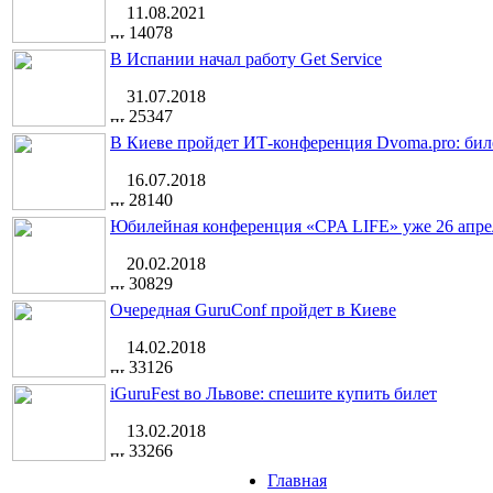
11.08.2021
14078
В Испании начал работу Get Service
31.07.2018
25347
В Киеве пройдет ИТ-конференция Dvoma.pro: бил
16.07.2018
28140
Юбилейная конференция «CPA LIFE» уже 26 апре
20.02.2018
30829
Очередная GuruConf пройдет в Киеве
14.02.2018
33126
iGuruFest во Львове: спешите купить билет
13.02.2018
33266
Главная