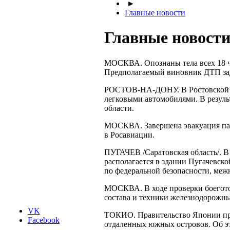
►
Главные новости
Главные новости 
МОСКВА. Опознаны тела всех 18 че
Предполагаемый виновник ДТП зад
РОСТОВ-НА-ДОНУ
. В Ростовско
легковыми автомобилями. В резуль
области.
МОСКВА. Завершена эвакуация пас
в Росавиации.
ПУГАЧЕВ /Саратовская область/. В
располагается в здании Пугачевск
по федеральной безопасности, ме
МОСКВА. В ходе проверки боегото
состава и техники железнодорожн
VK
ТОКИО. Правительство Японии при
Facebook
отдаленных южных островов. Об эт