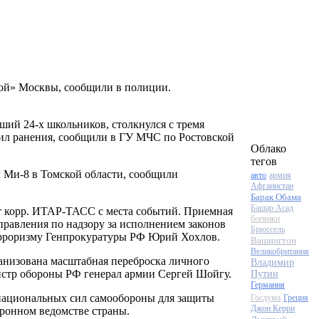
вой» Москвы, сообщили в полиции.
ивший
24-х
школьников, столкнулся с тремя
чил ранения, сообщили в ГУ МЧС по Ростовской
Облако
тегов
м
Ми-8
в Томской области, сообщили
авто
армия
Афганистан
Барак Обама
Башар Асад
 корр.
ИТАР-ТАСС
с места событий. Приемная
боевики
правления по надзору за исполнением законов
Брюссель
ерроризму Генпрокуратуры РФ Юрий Хохлов.
Вашингтон
Великобритания
анизована масштабная переброска личного
Владимир
стр обороны РФ генерал армии Сергей Шойгу.
Путин
Германия
национальных сил самообороны для защиты
Госдума
Греция
Джон Керри
ронном ведомстве страны.