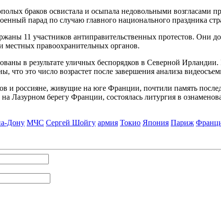
олых браков освистала и осыпала недовольными возгласами п
оенный парад по случаю главного национального праздника стр
жаны 11 участников антиправительственных протестов. Они дос
и местных правоохранительных органов.
ваны в результате уличных беспорядков в Северной Ирландии
ы, что это число возрастет после завершения анализа видеосъе
 и россияне, живущие на юге Франции, почтили память послед
 на Лазурном берегу Франции, состоялась литургия в ознамено
на-Дону
МЧС
Сергей Шойгу
армия
Токио
Япония
Париж
Франц