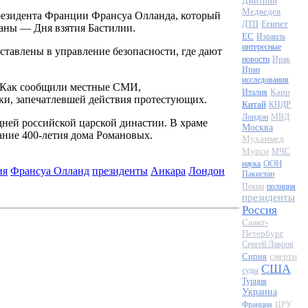
Дмитрий
Медведев
резидента Франции Франсуа Олланда, который
Египет
ДТП
аны — Дня взятия Бастилии.
ЕС
Израиль
интересные
тавлены в управление безопасности, где дают
новости
Ирак
Иран
исследования
. Как сообщили местные СМИ,
Каир
Италия
мки, запечатлевшей действия протестующих.
Китай
КНДР
Лондон
МВД
ней российской царской династии. В храме
Москва
вание
400-летия
дома Романовых.
Мухаммед
Мурси
МЧС
ООН
наука
ия
Франсуа Олланд
президенты
Анкара
Лондон
Пакистан
Пекин
полиция
президенты
Россия
Санкт-
Петербург
Сергей Лавров
Сирия
смерти
США
суды
Турция
Украина
Франция
ЦРУ