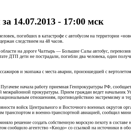
за 14.07.2013 - 17:00 мск
ловек, погибших в катастрофе с автобусом на территории «но
ержан следствием на 48 часов.
й области на дороге Чалтырь — Большие Салы автобус, перевоз
тате ДТП дети не пострадали, погибли два человека, один полу
сажиров и экипажа с места аварии, произошедшей с вертолето
 Пугачеве начала работу приемная Генпрокуратуры РФ, сообщает
ой межрайонной прокуратуры. Прием граждан ведет начальник У
жнациональным отношениям, противодействию экстремизму и т
вности войск Центрального и Восточного военных округов орг
ым транспортом и
военно-транспортной
авиацией, сообщил мини
няло решение создать собственную морскую пехоту в составе 
ом сообщило агентство «Киодо» со ссылкой на источники в обо