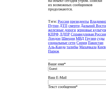
на объект сегодня утром. Поиски
их возможных сообщников
продолжаются.
Тэги:
Россия
президенты
Владими
Путин
ДТП
смерти
Дальний Восто
железные дороги
зерновые культу
КПРФ
ЛДПР
Справедливая Россия
Лондон
Швеция
МВД
Грузия
суды
социальные сети
Сирия
Пакистан
Аль-Каида
талибы
Махачкала
Киев
Париж
Ваше имя
*
Ваш E-Mail
Текст сообщения
*