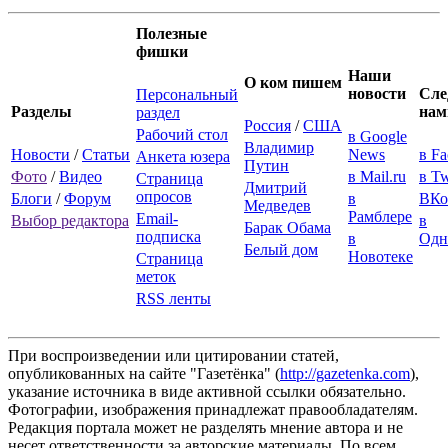
Полезные
фишки
Наши
О ком пишем
новости
Сле
Персональный
Разделы
нам
раздел
Россия
/
США
Рабочий стол
в Google
Владимир
Новости
/
Статьи
News
в F
Анкета юзера
Путин
Фото
/
Видео
в Mail.ru
в Tw
Страница
Дмитрий
опросов
Блоги
/
Форум
в
ВКо
Медведев
Рамблере
Email-
Выбор редактора
в
Барак Обама
подписка
в
Одн
Белый дом
Новотеке
Страница
меток
RSS ленты
При воспроизведении или цитировании статей,
опубликованных на сайте "Газетёнка" (
http://gazetenka.com
),
указание источника в виде активной ссылки обязательно.
Фотографии, изображения принадлежат правообладателям.
Редакция портала может не разделять мнение автора и не
несет ответственности за авторские материалы. По всем