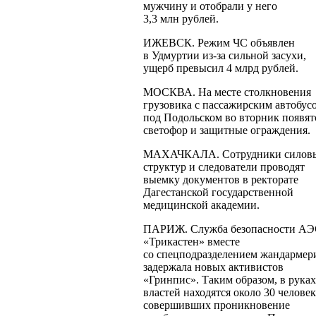
мужчину и отобрали у него
3,3 млн рублей.
ИЖЕВСК. Режим ЧС объявлен
в Удмуртии
из-за
сильной засухи,
ущерб превысил 4 млрд рублей.
МОСКВА. На месте столкновения
грузовика с пассажирским автобус
под Подольском во вторник появят
светофор и защитные ограждения.
МАХАЧКАЛА. Сотрудники силов
структур и следователи проводят
выемку документов в ректорате
Дагестанской государственной
медицинской академии.
ПАРИЖ. Служба безопасности А
«Трикастен» вместе
со спецподразделением жандармер
задержала новых активистов
«Гринпис». Таким образом, в руках
властей находятся около 30 человек
совершивших проникновение