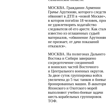
МОСКВА. Гражданин Армении
Грачье Арутюнян, которого следст
обвиняет в ДТП в «новой Москве»
в котором погибли 18 человек, про
не удовлетворять ходатайство
следователя об его аресте. Как стал
известно из оглашенных судьей
материалов, «обвинение Арутюнян
не признает, от дачи показаний
отказался».
МОСКВА. На полигонах Дальнего
Востока и Сибири завершено
сосредоточение соединений
и воинских частей Восточного
и Центрального военных округов.
За двое суток группировка войск
увеличена до 5 тыс танков и боевы
бронированных машин. В акватор
Японского и Охотского морей
выполняют
учебно-боевые
задачи
шесть корабельных группировок
ТОФ.