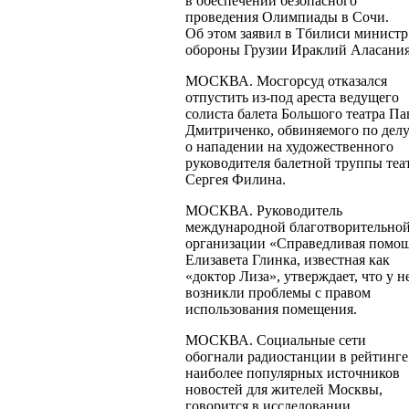
в обеспечении безопасного
проведения Олимпиады в Сочи.
Об этом заявил в Тбилиси министр
обороны Грузии Ираклий Аласания
МОСКВА. Мосгорсуд отказался
отпустить
из-под
ареста ведущего
солиста балета Большого театра Па
Дмитриченко, обвиняемого по дел
о нападении на художественного
руководителя балетной труппы теа
Сергея Филина.
МОСКВА. Руководитель
международной благотворительно
организации «Справедливая помо
Елизавета Глинка, известная как
«доктор Лиза», утверждает, что у н
возникли проблемы с правом
использования помещения.
МОСКВА. Социальные сети
обогнали радиостанции в рейтинге
наиболее популярных источников
новостей для жителей Москвы,
говорится в исследовании