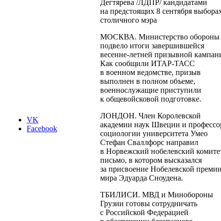
Дегтярева /ЛДПР/ кандидатами
на предстоящих 8 сентября выбора
столичного мэра
МОСКВА. Министерство обороны
подвело итоги завершившейся
весенне-летней
призывной кампан
Как сообщили
ИТАР-ТАСС
в военном ведомстве, призыв
выполнен в полном объеме,
военнослужащие приступили
к общевойсковой подготовке.
ЛОНДОН. Член Королевской
VK
академии наук Швеции и профессо
Facebook
социологии университета Умео
Стефан Сваллфорс направил
в Норвежский нобелевский комите
письмо, в котором высказался
за присвоение Нобелевской преми
мира Эдуарда Сноудена.
ТБИЛИСИ. МВД и Минобороны
Грузии готовы сотрудничать
с Российской Федерацией