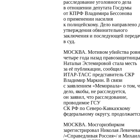
расследование уголовного дела
в отношении депутата Госдумы
от КПРФ Владимира Бессонова
о применении насилия
к полицейскому. Дело направлено 
утверждения обвинительного
заключения и последующей переда
в суд.
МОСКВА. Мотивом убийства ров
четыре года назад правозащитниц
Натальи Эстемировой стала месть
за её публикации, сообщил
ИТАР-ТАСС
представитель СКР
Владимир Маркин. В связи
с заявлением «Мемориала» о том, ч
дело, якобы, не расследуется,
он заявил, что расследование,
проводимое ГСУ
СК РФ по
Северо-Кавказскому
федеральному округу, продолжаетс
МОСКВА. Мосгоризбирком
зарегистрировал Николая Левичева
/«Справедливая Россия»/ и Михаил