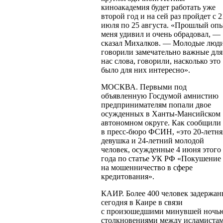
киноакадемия будет работать уже
второй год и на сей раз пройдет с 2
июля по 25 августа. «Прошлый оп
меня удивил и очень обрадовал, —
сказал Михалков. — Молодые люд
говорили замечательно важные для
нас слова, говорили, насколько это
было для них интересно».
МОСКВА. Первыми под
объявленную Госдумой амнистию
предпринимателям попали двое
осужденных в
Ханты-Мансийском
автономном округе. Как сообщили
в
пресс-бюро
ФСИН, «это
20-летня
девушка и
24-летний
молодой
человек, осужденные 4 июня этого
года по статье УК РФ «Покушение
на мошенничество в сфере
кредитования».
КАИР. Более 400 человек задержа
сегодня в Каире в связи
с произошедшими минувшей ночь
столкновениями между исламиста