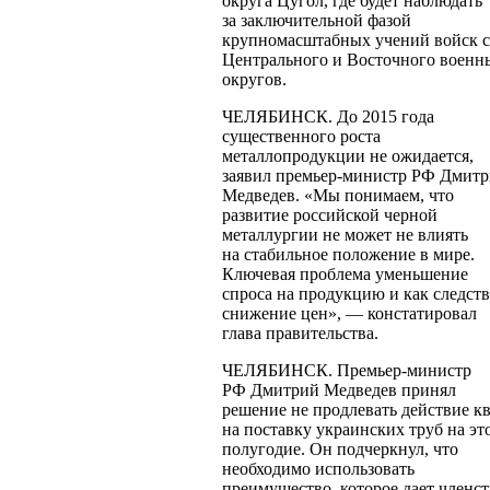
округа Цугол, где будет наблюдать
за заключительной фазой
крупномасштабных учений войск 
Центрального и Восточного военн
округов.
ЧЕЛЯБИНСК. До 2015 года
существенного роста
металлопродукции не ожидается,
заявил
премьер-министр
РФ Дмитр
Медведев. «Мы понимаем, что
развитие российской черной
металлургии не может не влиять
на стабильное положение в мире.
Ключевая проблема уменьшение
спроса на продукцию и как следст
снижение цен», — констатировал
глава правительства.
ЧЕЛЯБИНСК.
Премьер-министр
РФ Дмитрий Медведев принял
решение не продлевать действие к
на поставку украинских труб на эт
полугодие. Он подчеркнул, что
необходимо использовать
преимущество, которое дает членс