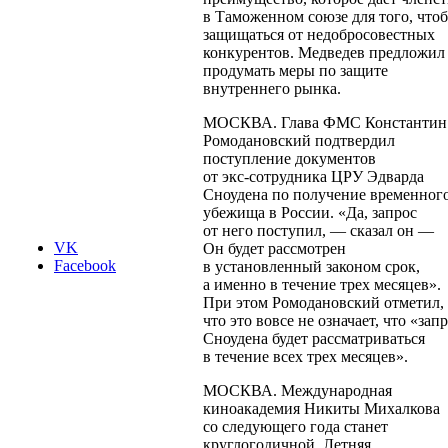
в Таможенном союзе для того, что
защищаться от недобросовестных
конкурентов. Медведев предложил
продумать меры по защите
внутреннего рынка.
МОСКВА. Глава ФМС Константин
Ромодановский подтвердил
поступление документов
от
экс-сотрудника
ЦРУ Эдварда
Сноудена по получение временног
убежища в России. «Да, запрос
от него поступил, — сказал он —
VK
Он будет рассмотрен
Facebook
в установленный законом срок,
а именно в течение трех месяцев».
При этом Ромодановский отметил,
что это вовсе не означает, что «зап
Сноудена будет рассматриваться
в течение всех трех месяцев».
МОСКВА. Международная
киноакадемия Никиты Михалкова
со следующего года станет
круглогодичной. Летняя