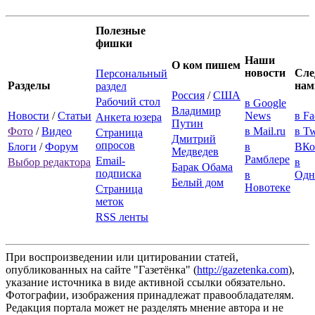
Полезные
фишки
Наши
О ком пишем
новости
Сле
Персональный
Разделы
нам
раздел
Россия
/
США
Рабочий стол
в Google
Владимир
Новости
/
Статьи
News
в F
Анкета юзера
Путин
Фото
/
Видео
в Mail.ru
в Tw
Страница
Дмитрий
опросов
Блоги
/
Форум
в
ВКо
Медведев
Рамблере
Email-
Выбор редактора
в
Барак Обама
подписка
в
Одн
Белый дом
Новотеке
Страница
меток
RSS ленты
При воспроизведении или цитировании статей,
опубликованных на сайте "Газетёнка" (
http://gazetenka.com
),
указание источника в виде активной ссылки обязательно.
Фотографии, изображения принадлежат правообладателям.
Редакция портала может не разделять мнение автора и не