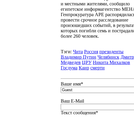
и местными жителями, сообщило
египетское информагентство МЕН
Генпрокуратура АРЕ распорядилас
провести срочное расследование
произошедших событий, в результа
которых погибли семь и пострадал
более 260 человек.
Тэги:
Чита
Россия
президенты
Владимир Путин
Челябинск
Дмитр
Медведев
ЦРУ
Никита Михалков
Госдума
Каир
смерти
Ваше имя
*
Ваш E-Mail
Текст сообщения
*