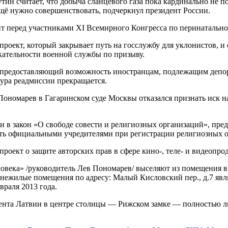
тин считает, что добыча сланцевого газа пока кардинально не 
ещё нужно совершенствовать, подчеркнул президент России.
перед участниками XI Всемирного Конгресса по перинатально
оект, который закрывает путь на госслужбу для уклонистов, и
ательности военной службы по призыву.
предоставляющий возможность иностранцам, подлежащим депор
дура реадмиссии прекращается.
номарев в Гагаринском суде Москвы отказался признать иск на
в закон «О свободе совести и религиозных организаций», пре
ть официальными учредителями при регистрации религиозных о
оект о защите авторских прав в сфере кино-, теле- и видеопро
века» /руководитель Лев Пономарев/ выселяют из помещения 
ежилые помещения по адресу: Малый Кисловский пер., д.7 явл
враля 2013 года.
ента Латвии в центре столицы — Рижском замке — полностью л