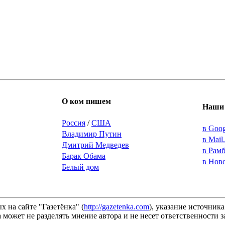
О ком пишем
Наши 
Россия
/
США
в Goo
Владимир Путин
в Mail
Дмитрий Медведев
в Рам
Барак Обама
в Нов
Белый дом
 на сайте "Газетёнка" (
http://gazetenka.com
), указание источник
 может не разделять мнение автора и не несет ответственности