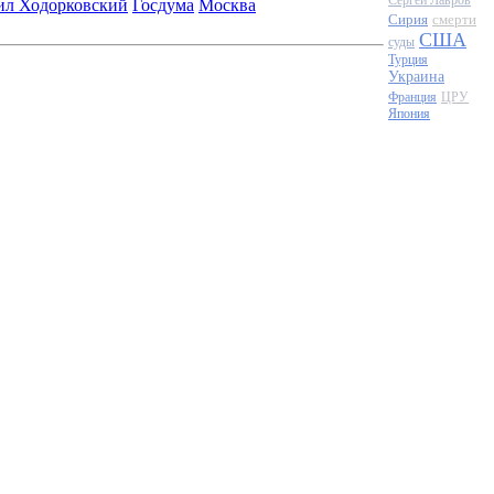
Сергей Лавров
л Ходорковский
Госдума
Москва
Сирия
смерти
США
суды
Турция
Украина
Франция
ЦРУ
Япония