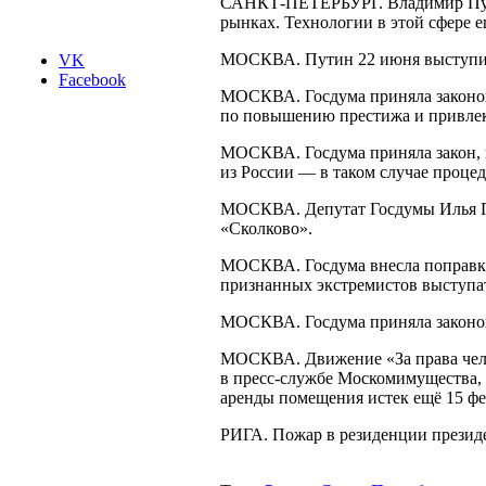
САНКТ-ПЕТЕРБУРГ
. Владимир Пу
рынках. Технологии в этой сфере 
МОСКВА. Путин 22 июня выступит 
VK
Facebook
МОСКВА. Госдума приняла законопр
по повышению престижа и привлек
МОСКВА. Госдума приняла закон, 
из России — в таком случае проце
МОСКВА. Депутат Госдумы Илья По
«Сколково».
МОСКВА. Госдума внесла поправки 
признанных экстремистов выступа
МОСКВА. Госдума приняла законопр
МОСКВА. Движение «За права чело
в
пресс-службе
Москомимущества, н
аренды помещения истек ещё 15 фе
РИГА. Пожар в резиденции презид