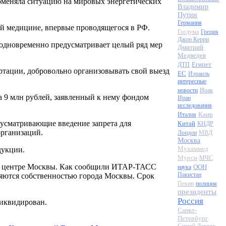
поменяла ситуацию на мировых энергетических
Владимир
Путин
Германия
й медицине, впервые проводящегося в РФ.
Госдума
Греция
Джон Керри
 одновременно предусматривает целый ряд мер
Дмитрий
Медведев
Египет
ДТП
тации, добровольно организовывать свой выезд
ЕС
Израиль
интересные
новости
Ирак
 9 млн рублей, заявленный к нему фондом
Иран
исследования
Каир
Италия
дусматривающие введение запрета для
Китай
КНДР
рганизаций.
Лондон
МВД
Москва
Мухаммед
дукции.
Мурси
МЧС
в центре Москвы. Как сообщили
ИТАР-ТАСС
ООН
наука
Пакистан
яются собственностью города Москвы. Срок
Пекин
полиция
президенты
Россия
иквидирован.
Санкт-
Петербург