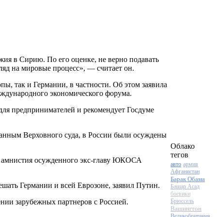
ия в Сирию. По его оценке, не верно подавать
яд на мировые процесс», — считает он.
пы, так и Германии, в частности. Об этом заявила
еждународного экономического форума.
для предпринимателей и рекомендует Госдуме
данным Верховного суда, в России были осуждены
Облако
тегов
ая амнистия осужденного
экс-главу
ЮКОСА
авто
армия
Афганистан
Барак Обама
ешать Германии и всей Еврозоне, заявил Путин.
Башар Асад
боевики
нии зарубежных партнеров с Россией.
Брюссель
Вашингтон
Великобритания