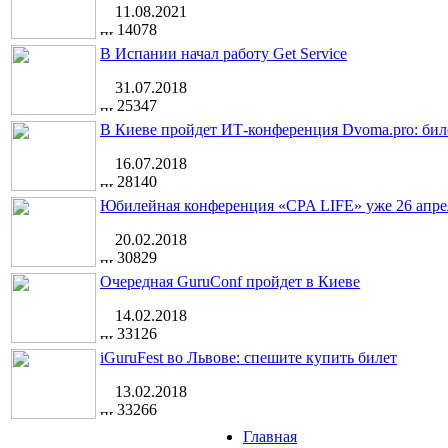
11.08.2021
14078
В Испании начал работу Get Service
31.07.2018
25347
В Киеве пройдет ИТ-конференция Dvoma.pro: бил
16.07.2018
28140
Юбилейная конференция «CPA LIFE» уже 26 апре
20.02.2018
30829
Очередная GuruConf пройдет в Киеве
14.02.2018
33126
iGuruFest во Львове: спешите купить билет
13.02.2018
33266
Главная