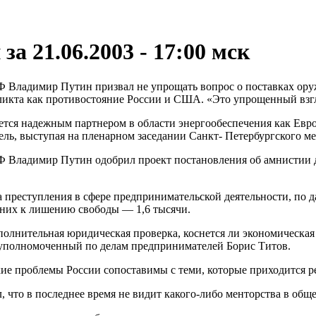
за 21.06.2003 - 17:00 мск
Ф Владимир Путин призвал не упрощать вопрос о поставках оруж
икта как противостояние России и США. «Это упрощенный взгл
нется надежным партнером в области энергообеспечения как Евро
ль, выступая на пленарном заседании Санкт- Петербургского м
РФ Владимир Путин одобрил проект постановления об амнистии 
 преступления в сфере предпринимательской деятельности, по 
з них к лишению свободы — 1,6 тысячи.
ополнительная юридическая проверка, коснется ли экономическ
уполномоченный по делам предпринимателей Борис Титов.
ие проблемы России сопоставимы с теми, которые приходится р
л, что в последнее время не видит
какого-либо
менторства в обще