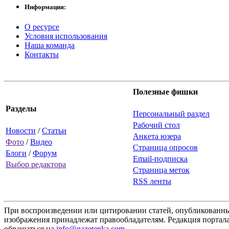
Информация:
О ресурсе
Условия использования
Наша команда
Контакты
Полезные фишки
Разделы
Персональный раздел
Рабочий стол
Новости
/
Статьи
Анкета юзера
Фото
/
Видео
Страница опросов
Блоги
/
Форум
Email-подписка
Выбор редактора
Страница меток
RSS ленты
При воспроизведении или цитировании статей, опубликованных
изображения принадлежат правообладателям. Редакция портала
обращаться на
info@gazetenka.com
.