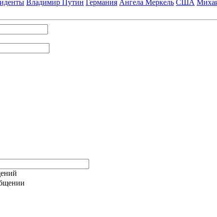
зиденты
Владимир Путин
Германия
Ангела Меркель
США
Михаи
общении