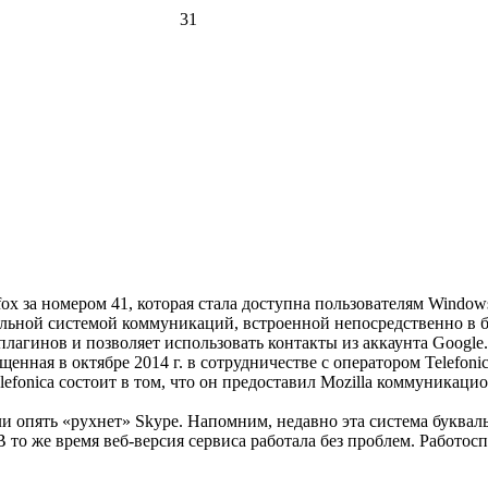
31
ox за номером 41, которая стала доступна пользователям Window
альной системой коммуникаций, встроенной непосредственно в брау
лагинов и позволяет использовать контакты из аккаунта Google.
ущенная в октябре 2014 г. в сотрудничестве с оператором Telefon
lefonica состоит в том, что он предоставил Mozilla коммуника
если опять «рухнет» Skype. Напомним, недавно эта система буква
 то же время веб-версия сервиса работала без проблем. Работос