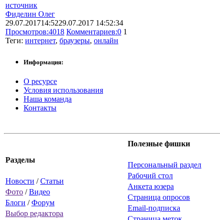
источник
Фиделин Олег
29.07.2017
14:52
29.07.2017 14:52:34
Просмотров:
4018
Комментариев:
0
1
Теги:
интернет
,
браузеры
,
онлайн
Информация:
О ресурсе
Условия использования
Наша команда
Контакты
Полезные фишки
Разделы
Персональный раздел
Рабочий стол
Новости
/
Статьи
Анкета юзера
Фото
/
Видео
Страница опросов
Блоги
/
Форум
Email-подписка
Выбор редактора
Страница меток