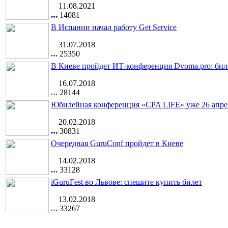
11.08.2021
14081
В Испании начал работу Get Service
31.07.2018
25350
В Киеве пройдет ИТ-конференция Dvoma.pro: бил
16.07.2018
28144
Юбилейная конференция «CPA LIFE» уже 26 апре
20.02.2018
30831
Очередная GuruConf пройдет в Киеве
14.02.2018
33128
iGuruFest во Львове: спешите купить билет
13.02.2018
33267