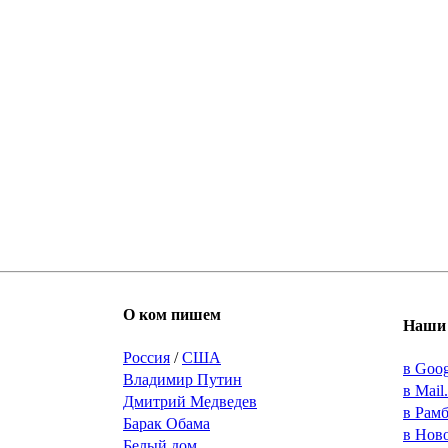
О ком пишем
Наши 
Россия
/
США
в Goo
Владимир Путин
в Mail
Дмитрий Медведев
в Рам
Барак Обама
в Нов
Белый дом