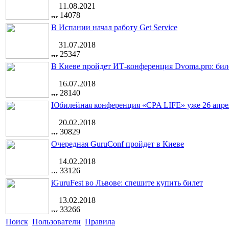
11.08.2021
14078
В Испании начал работу Get Service
31.07.2018
25347
В Киеве пройдет ИТ-конференция Dvoma.pro: бил
16.07.2018
28140
Юбилейная конференция «CPA LIFE» уже 26 апре
20.02.2018
30829
Очередная GuruConf пройдет в Киеве
14.02.2018
33126
iGuruFest во Львове: спешите купить билет
13.02.2018
33266
Поиск
Пользователи
Правила