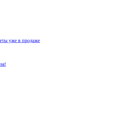
еты уже в продаже
ля!