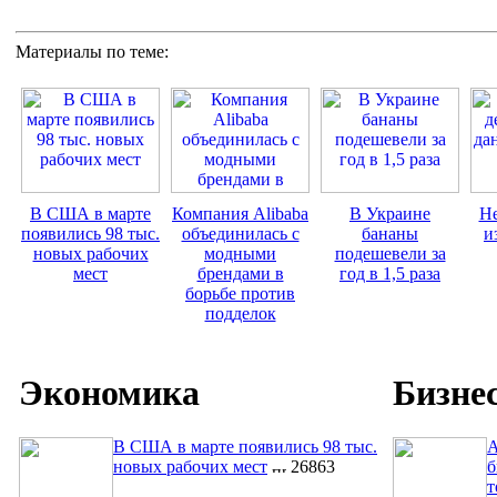
Материалы по теме:
В США в марте
Компания Alibaba
В Украине
Не
появились 98 тыс.
объединилась с
бананы
и
новых рабочих
модными
подешевели за
мест
брендами в
год в 1,5 раза
борьбе против
подделок
Экономика
Бизне
В США в марте появились 98 тыс.
A
новых рабочих мест
26863
б
т