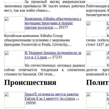
За прошлый месяц американская
экономика прибавила 98 тысяч новых рабочих
Работающая в
мест, так как найм сбавил...
корпорация A
биометрическ
Компания Alibaba объединилась с
модными брендами в борьбе
С
против подделок
29377
д
Китайская компания Alibaba Group
М
объединенными усилиями с мировыми
снова побил
брендами Swarovski и Prada, Givenchy,...
стоит 1437 до
В Украине бананы подешевели за
A
год в 1,5 раза
27233
д
На отечественных оптовых рынках
сейчас отмечается тенденция к снижению
долгое вре
стоимости бананов. Об этом...
компанией в м
Происшествия
Полит
SpaceX отложила запуск ракеты
С
Falcon 9 за 1 минуту до старта
в
26930
2