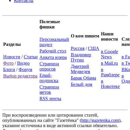
Контакты
Полезные
фишки
Наши
О ком пишем
новости
Сле
Персональный
Разделы
нам
раздел
Россия
/
США
Рабочий стол
в Google
Владимир
Новости
/
Статьи
News
в F
Анкета юзера
Путин
Фото
/
Видео
в Mail.ru
в Tw
Страница
Дмитрий
опросов
Блоги
/
Форум
в
ВКо
Медведев
Рамблере
Email-
Выбор редактора
в
Барак Обама
подписка
в
Одн
Белый дом
Новотеке
Страница
меток
RSS ленты
При воспроизведении или цитировании статей,
опубликованных на сайте "Газетёнка" (
http://gazetenka.com
),
указание источника в виде активной ссылки обязательно.