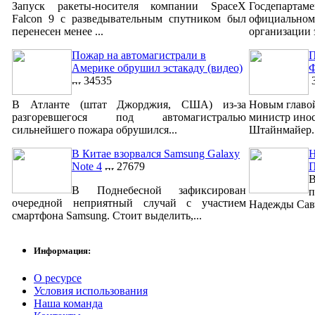
Запуск ракеты-носителя компании SpaceX
Госдепар
Falcon 9 с разведывательным спутником был
официально
перенесен менее ...
организации 
Пожар на автомагистрали в
П
Америке обрушил эстакаду (видео)
Ф
34535
3
В Атланте (штат Джорджия, США) из-за
Новым главо
разгоревшегося под автомагистралью
министр ино
сильнейшего пожара обрушился...
Штайнмайер. 
В Китае взорвался Samsung Galaxy
Н
Note 4
27679
В
В Поднебесной зафиксирован
п
очередной неприятный случай с участием
Надежды Савч
смартфона Samsung. Стоит выделить,...
Информация:
О ресурсе
Условия использования
Наша команда