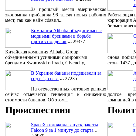
т
За прошлый месяц американская
экономика прибавила 98 тысяч новых рабочих
Работающая в
мест, так как найм сбавил...
корпорация A
биометрическ
Компания Alibaba объединилась с
модными брендами в борьбе
С
против подделок
29377
д
Китайская компания Alibaba Group
М
объединенными усилиями с мировыми
снова побил
брендами Swarovski и Prada, Givenchy,...
стоит 1437 до
В Украине бананы подешевели за
A
год в 1,5 раза
27235
д
На отечественных оптовых рынках
сейчас отмечается тенденция к снижению
долгое вре
стоимости бананов. Об этом...
компанией в м
Происшествия
Полит
SpaceX отложила запуск ракеты
С
Falcon 9 за 1 минуту до старта
в
26930
2