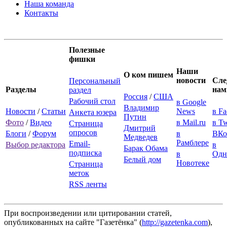
Наша команда
Контакты
Полезные
фишки
Наши
О ком пишем
новости
Сле
Персональный
Разделы
нам
раздел
Россия
/
США
Рабочий стол
в Google
Владимир
Новости
/
Статьи
News
в F
Анкета юзера
Путин
Фото
/
Видео
в Mail.ru
в Tw
Страница
Дмитрий
опросов
Блоги
/
Форум
в
ВКо
Медведев
Рамблере
Email-
Выбор редактора
в
Барак Обама
подписка
в
Одн
Белый дом
Новотеке
Страница
меток
RSS ленты
При воспроизведении или цитировании статей,
опубликованных на сайте "Газетёнка" (
http://gazetenka.com
),