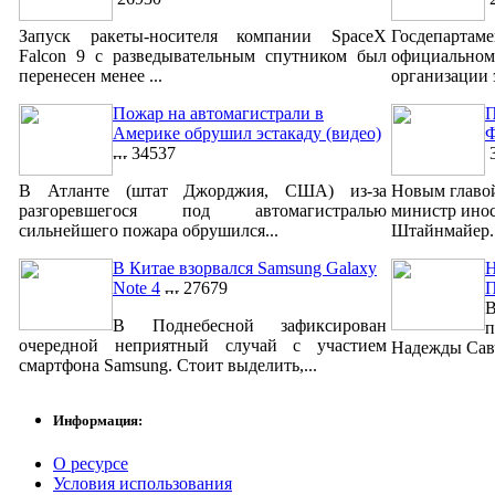
Запуск ракеты-носителя компании SpaceX
Госдепар
Falcon 9 с разведывательным спутником был
официально
перенесен менее ...
организации 
Пожар на автомагистрали в
П
Америке обрушил эстакаду (видео)
Ф
34537
3
В Атланте (штат Джорджия, США) из-за
Новым главо
разгоревшегося под автомагистралью
министр ино
сильнейшего пожара обрушился...
Штайнмайер. 
В Китае взорвался Samsung Galaxy
Н
Note 4
27679
В
В Поднебесной зафиксирован
п
очередной неприятный случай с участием
Надежды Савч
смартфона Samsung. Стоит выделить,...
Информация:
О ресурсе
Условия использования