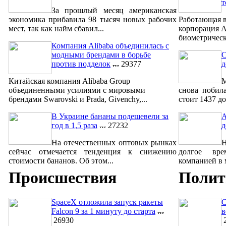
т
За прошлый месяц американская
экономика прибавила 98 тысяч новых рабочих
Работающая в
мест, так как найм сбавил...
корпорация A
биометрическ
Компания Alibaba объединилась с
модными брендами в борьбе
С
против подделок
29377
д
Китайская компания Alibaba Group
М
объединенными усилиями с мировыми
снова побил
брендами Swarovski и Prada, Givenchy,...
стоит 1437 до
В Украине бананы подешевели за
A
год в 1,5 раза
27232
д
На отечественных оптовых рынках
сейчас отмечается тенденция к снижению
долгое вре
стоимости бананов. Об этом...
компанией в м
Происшествия
Полит
SpaceX отложила запуск ракеты
С
Falcon 9 за 1 минуту до старта
в
26930
2