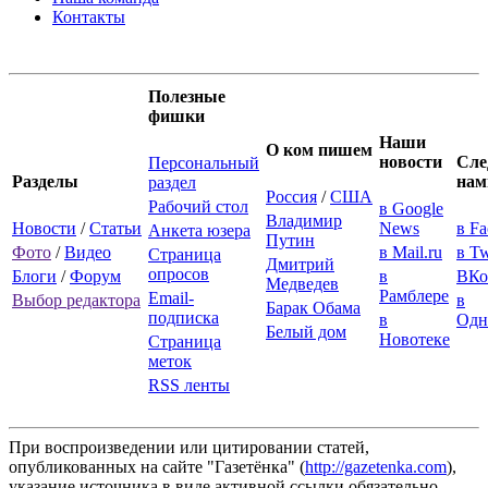
Контакты
Полезные
фишки
Наши
О ком пишем
новости
Сле
Персональный
Разделы
нам
раздел
Россия
/
США
Рабочий стол
в Google
Владимир
Новости
/
Статьи
News
в F
Анкета юзера
Путин
Фото
/
Видео
в Mail.ru
в Tw
Страница
Дмитрий
опросов
Блоги
/
Форум
в
ВКо
Медведев
Рамблере
Email-
Выбор редактора
в
Барак Обама
подписка
в
Одн
Белый дом
Новотеке
Страница
меток
RSS ленты
При воспроизведении или цитировании статей,
опубликованных на сайте "Газетёнка" (
http://gazetenka.com
),
указание источника в виде активной ссылки обязательно.