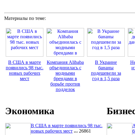
Материалы по теме:
В США в марте
Компания Alibaba
В Украине
Не
появились 98 тыс.
объединилась с
бананы
и
новых рабочих
модными
подешевели за
мест
брендами в
год в 1,5 раза
борьбе против
подделок
Экономика
Бизне
В США в марте появились 98 тыс.
A
новых рабочих мест
26861
б