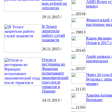
AMD Ryzen ус
млн рублей на
рекорд
депозитах
20318
29.11.2015 /
Французский д
настенные час
В Техасе
запретили
19813
работу служб
Какие фильмы 
знакомств
Оскар в 2017 г
26.11.2015 /
20145
Apple назвала
Отели и
презентации
рестораны во
Франции
20337
испытывают
Через 34 года 
экономический
бутылка с запи
спад после
моряку
терактов в
21135
Париже
Хакеры взлом
Ватикане
24.11.2015 /
21593