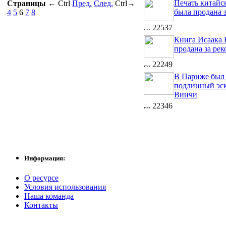
Печать китайс
Страницы
←
Ctrl
Пред.
След.
Ctrl
→
была продана 
4
5
6
7
8
22537
Книга Исаака
продана за ре
22249
В Париже был
подлинный эск
Винчи
22346
Информация:
О ресурсе
Условия использования
Наша команда
Контакты