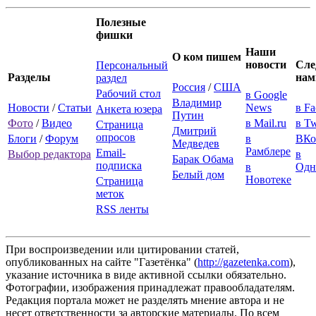
Полезные
фишки
Наши
О ком пишем
новости
Сле
Персональный
Разделы
нам
раздел
Россия
/
США
Рабочий стол
в Google
Владимир
Новости
/
Статьи
News
в F
Анкета юзера
Путин
Фото
/
Видео
в Mail.ru
в Tw
Страница
Дмитрий
опросов
Блоги
/
Форум
в
ВКо
Медведев
Рамблере
Email-
Выбор редактора
в
Барак Обама
подписка
в
Одн
Белый дом
Новотеке
Страница
меток
RSS ленты
При воспроизведении или цитировании статей,
опубликованных на сайте "Газетёнка" (
http://gazetenka.com
),
указание источника в виде активной ссылки обязательно.
Фотографии, изображения принадлежат правообладателям.
Редакция портала может не разделять мнение автора и не
несет ответственности за авторские материалы. По всем