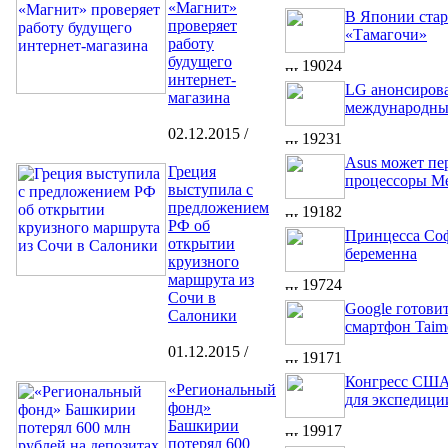
«Магнит»
В Японии ста
проверяет
«Тамагочи»
работу
будущего
19024
интернет-
LG анонсиров
магазина
международны
02.12.2015 /
19231
Asus может пе
Греция
процессоры Me
выступила с
предложением
19182
РФ об
Принцесса Со
открытии
беременна
круизного
маршрута из
19724
Сочи в
Google готови
Салоники
смартфон Taim
01.12.2015 /
19171
Конгресс США
«Региональный
для экспедици
фонд»
Башкирии
19917
потерял 600