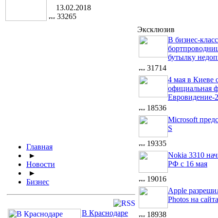
13.02.2018
33265
Эксклюзив
В бизнес-класс
бортпроводни
бутылку недоп
31714
4 мая в Киеве 
официальная ф
Евровидение-
18536
Microsoft пред
S
19335
Главная
Nokia 3310 нач
►
РФ с 16 мая
Новости
►
19016
Бизнес
Apple разреши
Photos на сайт
В Краснодаре
18938