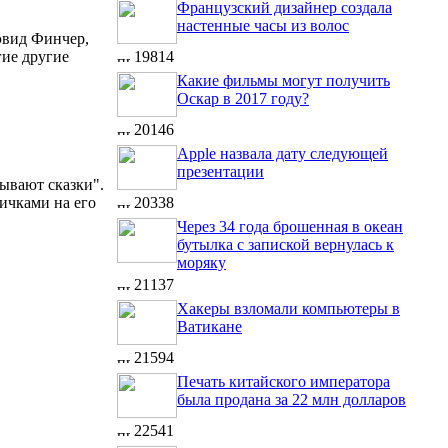
Французский дизайнер создала
настенные часы из волос
эвид Финчeр,
гие другие
19814
Какие фильмы могут получить
Оскар в 2017 году?
20146
Apple назвала дату следующей
презентации
ывают сказки".
ичками на его
20338
Через 34 года брошенная в океан
бутылка с запиской вернулась к
моряку
21137
Хакеры взломали компьютеры в
Ватикане
21594
Печать китайского императора
была продана за 22 млн долларов
22541