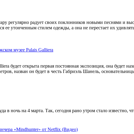
тару регулярно радует своих поклонников новыми песнями и вы
я ее утонченным стилем одежды, а она не перестает их удивлять
ском музее Palais Galliera
liera будет открыта первая постоянная экспозиция, она будет нахо
метров, назван он будет в честь Габриэль Шанель, основательни
а в ночь на 4 марта. Так, сегодня рано утром стало известно, ч
чeрa «Mindhunter» от Netflix (Видео)