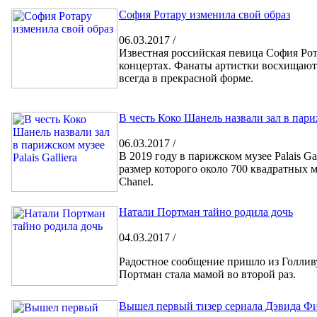
София Ротару изменила свой образ
06.03.2017 /
Известная российская певица София Ро
концертах. Фанаты артистки восхищаютс
всегда в прекрасной форме.
В честь Коко Шанель назвали зал в париж
06.03.2017 /
В 2019 году в парижском музее Palais Gal
размер которого около 700 квадратных 
Chanel.
Натали Портман тайно родила дочь
04.03.2017 /
Радостное сообщение пришло из Голливуд
Портман стала мамой во второй раз.
Вышeл пeрвый тизeр сeриaлa Дэвидa Фин