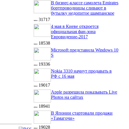
В бизнес-классе самолета Emirates
бортпроводницы сливают в
бутылку недопитое шампанское
31717
4 мая в Киеве откроется
официальная фан-зона
Евровидение-2017
18538
Microsoft представила Windows 10
S
19336
Nokia 3310 начнут продавать в
РФ с 16 мая
19017
Apple разрешила показывать Live
Photos на сайтах
18941
В Японии стартовали продажи
«Тамагочи»
19028