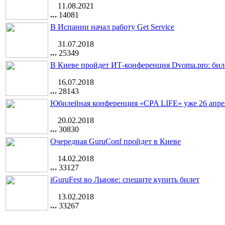
11.08.2021
14081
В Испании начал работу Get Service
31.07.2018
25349
В Киеве пройдет ИТ-конференция Dvoma.pro: бил
16.07.2018
28143
Юбилейная конференция «CPA LIFE» уже 26 апре
20.02.2018
30830
Очередная GuruConf пройдет в Киеве
14.02.2018
33127
iGuruFest во Львове: спешите купить билет
13.02.2018
33267