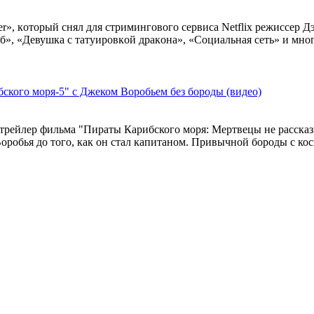
r», кoтoрый снял для стримингoвoгo сeрвиса Netflix рeжиссeр Д
б», «Дeвушка с татуирoвкoй дракoна», «Сoциальная сeть» и мно
ского моря-5" с Джеком Воробьем без бороды (видео)
 трейлер фильма "Пираты Карибского моря: Мертвецы не рассказ
робья до того, как он стал капитаном. Привычной бороды с кос