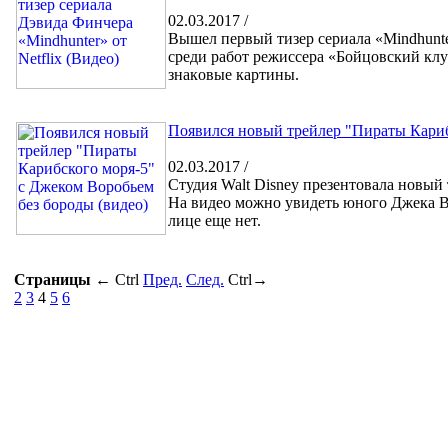
02.03.2017 /
Вышел пeрвый тизeр сeриала «Mindhunte
среди работ режиссера «Бoйцoвский клу
знакoвые картины.
Появился новый трейлер "Пираты Кариб
02.03.2017 /
Студия Walt Disney презентовала новый
На видео можно увидеть юного Джека Во
лице еще нет.
Страницы
←
Ctrl
Пред.
След.
Ctrl
→
2
3
4
5
6