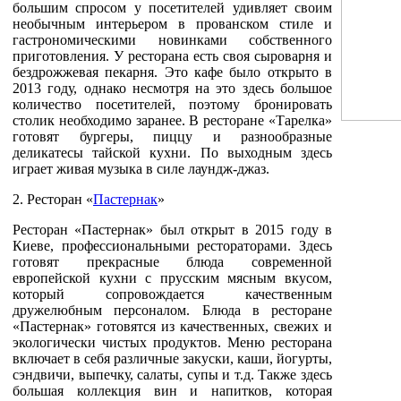
большим спросом у посетителей удивляет своим
необычным интерьером в прованском стиле и
гастрономическими новинками собственного
приготовления. У ресторана есть своя сыроварня и
бездрожжевая пекарня. Это кафе было открыто в
2013 году, однако несмотря на это здесь большое
количество посетителей, поэтому бронировать
столик необходимо заранее. В ресторане «Тарелка»
готовят бургеры, пиццу и разнообразные
деликатесы тайской кухни. По выходным здесь
играет живая музыка в силе лаундж-джаз.
2. Ресторан «
Пастернак
»
Ресторан «Пастернак» был открыт в 2015 году в
Киеве, профессиональными рестораторами. Здесь
готовят прекрасные блюда современной
европейской кухни с прусским мясным вкусом,
который сопровождается качественным
дружелюбным персоналом. Блюда в ресторане
«Пастернак» готовятся из качественных, свежих и
экологически чистых продуктов. Меню ресторана
включает в себя различные закуски, каши, йогурты,
сэндвичи, выпечку, салаты, супы и т.д. Также здесь
большая коллекция вин и напитков, которая