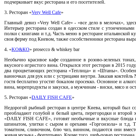
подчеркивает вкус ресторана и его посетителей.
3. Ресторан «
Very Well Cafe
»
Главный девиз «Very Well Cafe» - «все дело в мелочах», зд
Интерьер ресторана создан в одесском стиле с утонченными
полки с книгами и т.д. Часть меню в ресторане итальянской ку
своя ферму под Киевом, также сособственники ресторана выр
4. «
KО&КО
» prosecco & whiskey bar
Необычно красивое кафе созданное в розово-зеленых тонах
вкусного игристого вина. Открылся этот ресторан в 2015 год
два процветающих ресторана «Теплица» и «Штаны». Особенно
ванночках для рук или с устрицами внутри. Заказав коктейль N
гостя бесплатно угостят бокалом просекко. Основное и алко
вина, морепродукты и закуски, а мужчинам - виски, мясо и ос
5. Ресторан «
DAILY FISH CAFE
»
Недорогой рыбный ресторан в центре Киева, который был соз
преобладают голубой и белый цвета, перегородки и второй 
«DAILY FISH CAFE», готовят необычные и вкусные блюда из 
шпинатом, улитки с сыром и орехами «Горгонзола» и т.д. 
томатном, сливочном, блю чиз, винном, подаются они вмест
живая музыка - фортепьяно. Кроме того, шеф-повар ресторана