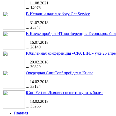
11.08.2021
14076
В Испании начал работу Get Service
31.07.2018
25347
В Киеве пройдет ИТ-конференция Dvoma.pro: бил
16.07.2018
28140
Юбилейная конференция «CPA LIFE» уже 26 апре
20.02.2018
30829
Очередная GuruConf пройдет в Киеве
14.02.2018
33124
iGuruFest во Львове: спешите купить билет
13.02.2018
33266
Главная