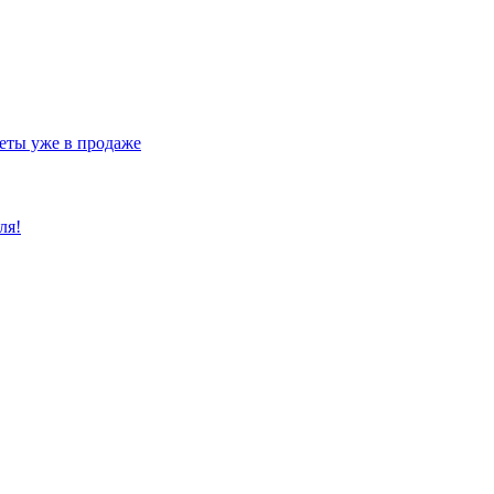
еты уже в продаже
ля!