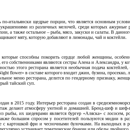
есь по-итальянски щедрые порции, что является основным услов
 украшениями из различных мелочей, среди которых ажурные 
хни, а также остальное – рыба, мясо, закуски и салаты. В данног
ащивают мяту, которую добавляют в лимонады, чай и коктейли.
, которые способны покорить сердце любой женщины, особенн
у, его собственниками являются сестры Алена и Александра, у к
стью этого ресторана является необычная подача коктейлей,
ight flower» в составе которого входит джин, бузина, просекко, 
гольное меню ресторана, делится по гендерному признаку, женщ
трый тайский суп.
дан в 2015 году. Интерьер ресторана создан в средиземноморск
этаж делают атмосферу уютной и домашней. Бренд-шеф и шеф-
рыбы, их шедеврами является бургер «Аляска» с лососем, ро
Также большим спросом у посетителей пользуются мидии в ра
е с картошкой фри и чесночными булочками. На выходных в р
 регулярно устраивает тематические бранчи или обеды двойного 