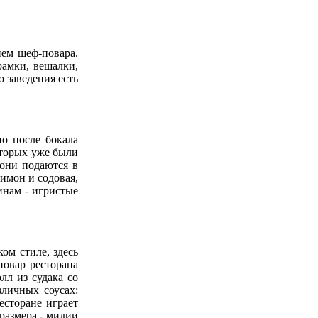
ием шеф-повара.
рамки, вешалки,
о заведения есть
о после бокала
оторых уже были
 они подаются в
лимон и содовая,
инам - игристые
ом стиле, здесь
повар ресторана
лл из судака со
зличных соусах:
есторане играет
размера - мидии