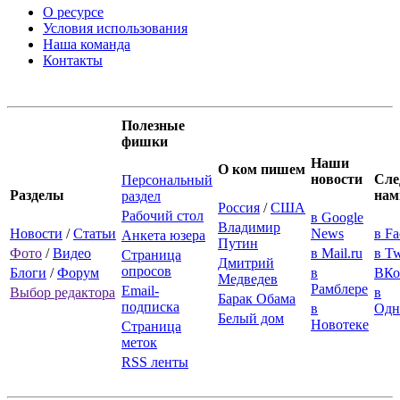
О ресурсе
Условия использования
Наша команда
Контакты
Полезные
фишки
Наши
О ком пишем
новости
Сле
Персональный
Разделы
нам
раздел
Россия
/
США
Рабочий стол
в Google
Владимир
Новости
/
Статьи
News
в F
Анкета юзера
Путин
Фото
/
Видео
в Mail.ru
в Tw
Страница
Дмитрий
опросов
Блоги
/
Форум
в
ВКо
Медведев
Рамблере
Email-
Выбор редактора
в
Барак Обама
подписка
в
Одн
Белый дом
Новотеке
Страница
меток
RSS ленты