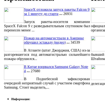
SpaceX отложила запуск ракеты Falcon 9
за 1 минуту до старта
26931
Запуск ракеты-носителя компании
SpaceX Falcon 9 с разведывательным спутником был
официа
перенесен менее ...
организа
Пожар на автомагистрали в Америке
обрушил эстакаду (видео)
34539
В Атланте (штат Джорджия, США) из-за
разгоревшегося под автомагистралью сильнейшего
бывший 
пожара обрушился...
Штайнмай
В Китае взорвался Samsung Galaxy Note
4
27680
В Поднебесной зафиксирован
очередной неприятный случай с участием смартфона
делегаци
Samsung. Стоит выделить,...
Информация: