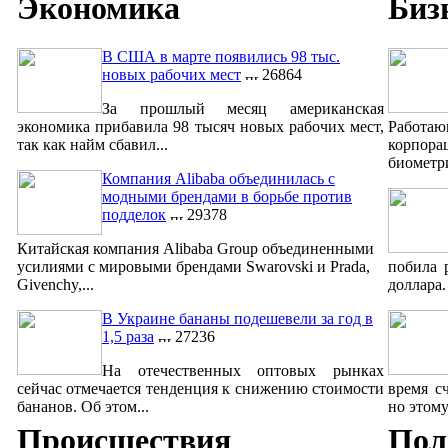
Экономика
Биз
В США в марте появились 98 тыс.
новых рабочих мест
26864
За прошлый месяц американская
экономика прибавила 98 тысяч новых рабочих мест,
Работаю
так как найм сбавил...
корпорац
биометри
Компания Alibaba объединилась с
модными брендами в борьбе против
подделок
29378
Китайская компания Alibaba Group объединенными
усилиями с мировыми брендами Swarovski и Prada,
побила 
Givenchy,...
доллара.
В Украине бананы подешевели за год в
1,5 раза
27236
На отечественных оптовых рынках
сейчас отмечается тенденция к снижению стоимости
время с
бананов. Об этом...
но этому
Происшествия
Пол