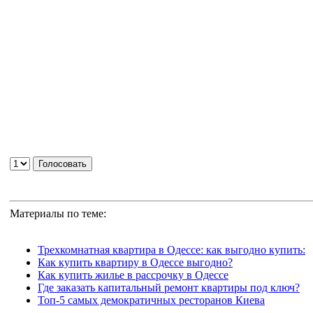
Материалы по теме:
Трехкомнатная квартира в Одессе: как выгодно купить:
Как купить квартиру в Одессе выгодно?
Как купить жилье в рассрочку в Одессе
Где заказать капитальный ремонт квартиры под ключ?
Топ-5 самых демократичных ресторанов Киева