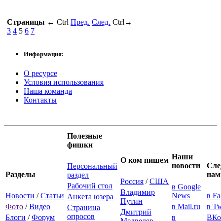
Страницы
←
Ctrl
Пред.
След.
Ctrl
→
3
4
5
6
7
Информация:
О ресурсе
Условия использования
Наша команда
Контакты
Полезные
фишки
Наши
О ком пишем
новости
Сле
Персональный
Разделы
нам
раздел
Россия
/
США
Рабочий стол
в Google
Владимир
Новости
/
Статьи
News
в F
Анкета юзера
Путин
Фото
/
Видео
в Mail.ru
в Tw
Страница
Дмитрий
опросов
Блоги
/
Форум
в
ВКо
Медведев