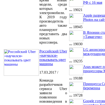
время новые
РФ с 16 мая
модели, среди
которых и
19021
электромобили.
Apple разреш
К 2019 году
Photos на сай
производитель
авто также
18945
планируют
В Японии ст
представить два
«Тамагочи»
новых
кроссовера.
19030
LG анонсиро
Российский Uber
международн
«научился»
показывать цвет
19235
машины
Asus может п
процессоры 
17.03.2017 /
19188
Команда
Принцесса С
разработчиков
беременна
сервиса Uber
заявили о
19728
появлении
Google готов
нововведения в