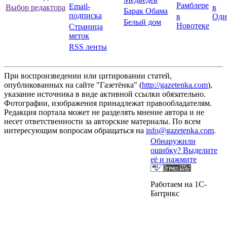
Рамблере
Email-
Выбор редактора
в
Барак Обама
подписка
в
Одн
Белый дом
Новотеке
Страница
меток
RSS ленты
При воспроизведении или цитировании статей,
опубликованных на сайте "Газетёнка" (
http://gazetenka.com
),
указание источника в виде активной ссылки обязательно.
Фотографии, изображения принадлежат правообладателям.
Редакция портала может не разделять мнение автора и не
несет ответственности за авторские материалы. По всем
интересующим вопросам обращаться на
info@gazetenka.com
.
Обнаружили
ошибку? Выделите
её и нажмите
Работаем на 1C-
Битрикс