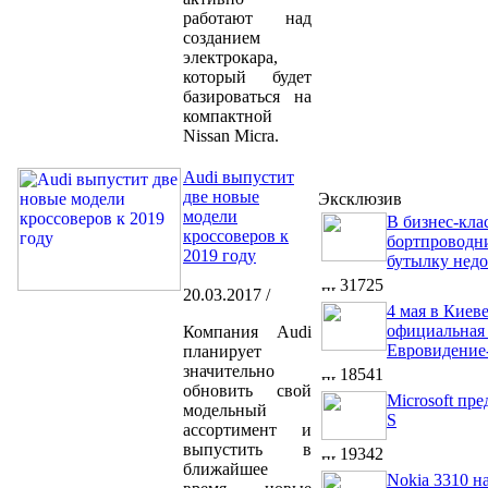
работают над
созданием
электрокара,
который будет
базироваться на
компактной
Nissan Micra.
Audi выпустит
две новые
Эксклюзив
модели
В бизнес-клас
кроссоверов к
бортпроводн
2019 году
бутылку нед
31725
20.03.2017 /
4 мая в Киев
официальная 
Компания Audi
Евровидение
планирует
значительно
18541
обновить свой
Microsoft пр
модельный
S
ассортимент и
выпустить в
19342
ближайшее
Nokia 3310 н