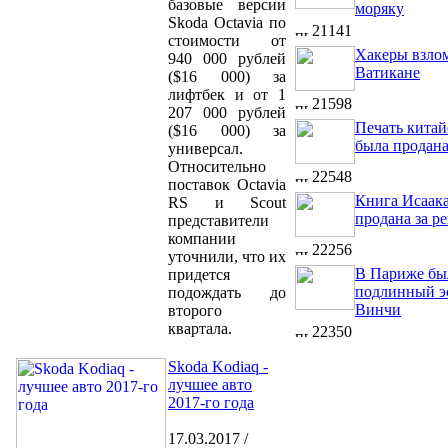
базовые версии
моряку
Skoda Octavia по
21141
стоимости от
Хакеры взло
940 000 рублей
Ватикане
($16 000) за
лифтбек и от 1
21598
207 000 рублей
Печать китай
($16 000) за
была продана
универсал.
Относительно
22548
поставок Octavia
Книга Исаак
RS и Scout
продана за р
представители
компании
22256
уточнили, что их
В Париже бы
придется
подлинный э
подождать до
Винчи
второго
квартала.
22350
Skoda Kodiaq -
лучшее авто
2017-го года
17.03.2017 /