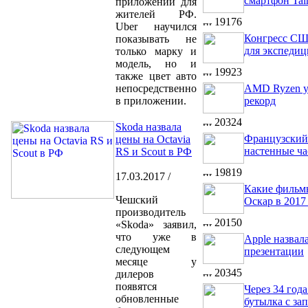
смартфон Ta
приложении для
жителей РФ.
19176
Uber научился
Конгресс СШ
показывать не
для экспедиц
только марку и
модель, но и
19923
также цвет авто
непосредственно
AMD Ryzen у
в приложении.
рекорд
20324
Skoda назвала
Французский 
цены на Octavia
настенные ча
RS и Scout в РФ
19819
17.03.2017 /
Какие фильм
Чешский
Оскар в 2017
производитель
20150
«Skoda» заявил,
что уже в
Apple назвал
следующем
презентации
месяце у
20345
дилеров
появятся
Через 34 год
обновленные
бутылка с за