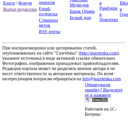
опросов
Блоги
/
Форум
в
ВКо
Медведев
Рамблере
Email-
Выбор редактора
в
Барак Обама
подписка
в
Одн
Белый дом
Новотеке
Страница
меток
RSS ленты
При воспроизведении или цитировании статей,
опубликованных на сайте "Газетёнка" (
http://gazetenka.com
),
указание источника в виде активной ссылки обязательно.
Фотографии, изображения принадлежат правообладателям.
Редакция портала может не разделять мнение автора и не
несет ответственности за авторские материалы. По всем
интересующим вопросам обращаться на
info@gazetenka.com
.
Обнаружили
ошибку? Выделите
её и нажмите
Работаем на 1C-
Битрикс