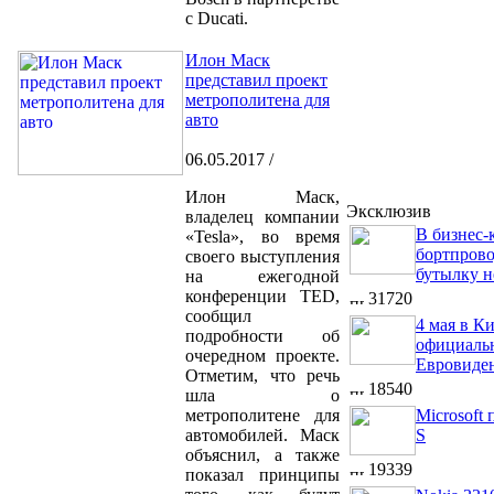
с Ducati.
Илон Маск
представил проект
метрополитена для
авто
06.05.2017 /
Илон Маск,
Эксклюзив
владелец компании
В бизнес-к
«Tesla», во время
бортпров
своего выступления
бутылку н
на ежегодной
конференции TED,
31720
сообщил
4 мая в К
подробности об
официальн
очередном проекте.
Евровиде
Отметим, что речь
18540
шла о
метрополитене для
Microsoft
автомобилей. Маск
S
объяснил, а также
19339
показал принципы