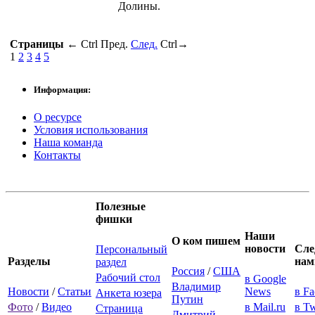
Долины.
Страницы
←
Ctrl
Пред.
След.
Ctrl
→
1
2
3
4
5
Информация:
О ресурсе
Условия использования
Наша команда
Контакты
Полезные
фишки
Наши
О ком пишем
новости
Сле
Персональный
Разделы
нам
раздел
Россия
/
США
Рабочий стол
в Google
Владимир
Новости
/
Статьи
News
в F
Анкета юзера
Путин
Фото
/
Видео
в Mail.ru
в Tw
Страница
Дмитрий