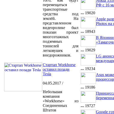
того, как будут
Nokia 331
перемещаться
РФ с 16 м
транспортные
19020
средства под
землёй. На
Apple раз
представленном
Photos на 
видеоролике был
18943
показан проект
многоэтажных
В Японии
подземных
«Тамагоч
тоннелей для
19029
легковушек и
внедорожников.
LG анонс
междунар
Стартап Workhorse
19234
оставил позади
Tesla
Asus може
процессо
04.05.2017 /
19186
Небольшая
Принцесс
компания
беременн
«Workhorse» из
Соединенных
19727
Штатов
Google го