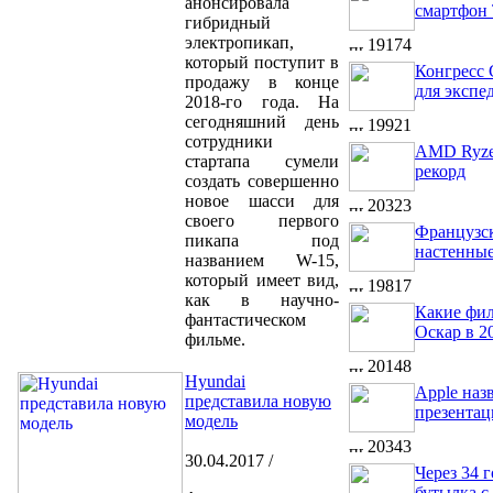
анонсировала
смартфон 
гибридный
электропикап,
19174
который поступит в
Конгресс
продажу в конце
для экспе
2018-го года. На
сегодняшний день
19921
сотрудники
AMD Ryze
стартапа сумели
рекорд
создать совершенно
новое шасси для
20323
своего первого
Французск
пикапа под
настенные
названием W-15,
который имеет вид,
19817
как в научно-
Какие фил
фантастическом
Оскар в 2
фильме.
20148
Hyundai
Apple наз
представила новую
презента
модель
20343
30.04.2017 /
Через 34 
бутылка с