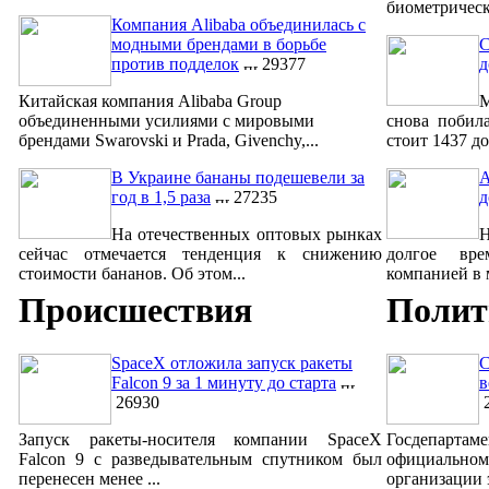
биометрическ
Компания Alibaba объединилась с
модными брендами в борьбе
С
против подделок
29377
д
Китайская компания Alibaba Group
М
объединенными усилиями с мировыми
снова побил
брендами Swarovski и Prada, Givenchy,...
стоит 1437 до
В Украине бананы подешевели за
A
год в 1,5 раза
27235
д
На отечественных оптовых рынках
сейчас отмечается тенденция к снижению
долгое вре
стоимости бананов. Об этом...
компанией в м
Происшествия
Полит
SpaceX отложила запуск ракеты
С
Falcon 9 за 1 минуту до старта
в
26930
2
Запуск ракеты-носителя компании SpaceX
Госдепар
Falcon 9 с разведывательным спутником был
официально
перенесен менее ...
организации 