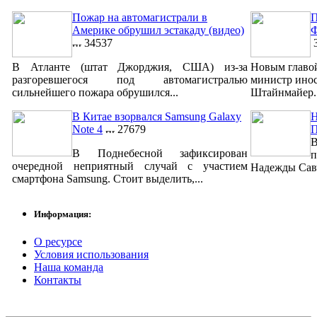
Пожар на автомагистрали в
П
Америке обрушил эстакаду (видео)
Ф
34537
3
В Атланте (штат Джорджия, США) из-за
Новым главо
разгоревшегося под автомагистралью
министр ино
сильнейшего пожара обрушился...
Штайнмайер. 
В Китае взорвался Samsung Galaxy
Н
Note 4
27679
В
В Поднебесной зафиксирован
п
очередной неприятный случай с участием
Надежды Савч
смартфона Samsung. Стоит выделить,...
Информация:
О ресурсе
Условия использования
Наша команда
Контакты