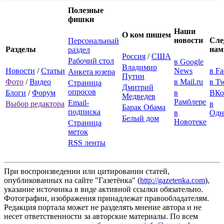
Полезные
фишки
Наши
О ком пишем
новости
Сле
Персональный
Разделы
нам
раздел
Россия
/
США
Рабочий стол
в Google
Владимир
Новости
/
Статьи
News
в F
Анкета юзера
Путин
Фото
/
Видео
в Mail.ru
в Tw
Страница
Дмитрий
опросов
Блоги
/
Форум
в
ВКо
Медведев
Рамблере
Email-
Выбор редактора
в
Барак Обама
подписка
в
Одн
Белый дом
Новотеке
Страница
меток
RSS ленты
При воспроизведении или цитировании статей,
опубликованных на сайте "Газетёнка" (
http://gazetenka.com
),
указание источника в виде активной ссылки обязательно.
Фотографии, изображения принадлежат правообладателям.
Редакция портала может не разделять мнение автора и не
несет ответственности за авторские материалы. По всем