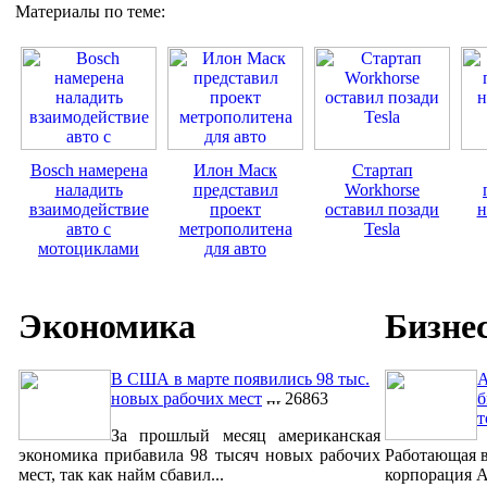
Материалы по теме:
Bosch намерена
Илон Маск
Стартап
наладить
представил
Workhorse
взаимодействие
проект
оставил позади
н
авто с
метрополитена
Tesla
мотоциклами
для авто
Экономика
Бизне
В США в марте появились 98 тыс.
A
новых рабочих мест
26863
б
т
За прошлый месяц американская
экономика прибавила 98 тысяч новых рабочих
Работающая в
мест, так как найм сбавил...
корпорация A