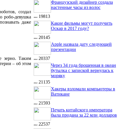
Французский дизайнер создала
настенные часы из волос
оботов, создал
19813
о робо-девушка
познавать даже
Какие фильмы могут получить
Оскар в 2017 году?
20145
Apple назвала дату следующей
презентации
е зерно. Таким
20337
терии – об этом
Через 34 года брошенная в океан
бутылка с запиской вернулась к
моряку
21135
Хакеры взломали компьютеры в
Ватикане
21593
Печать китайского императора
была продана за 22 млн долларов
22537