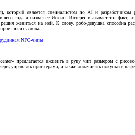
), который является специалистом по AI и разработчиком р
шего года и назвал ее Инъин. Интерес вызывает тот факт, чт
 решил жениться на ней. К слову, робо-девушка способна рас
произносить слова.
трудникам NFC-чипы
enter» предлагается вживить в руку чип размером с рисово
вери, управлять принтерами, а также оплачивать покупки в кафе