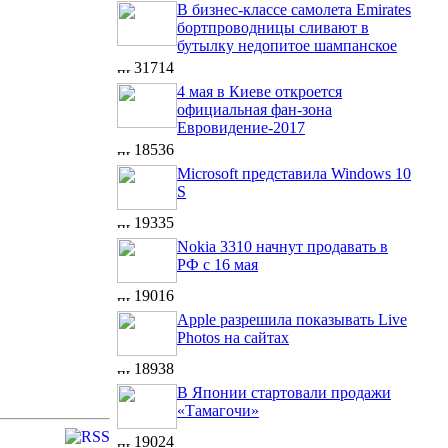
В бизнес-классе самолета Emirates
бортпроводницы сливают в
бутылку недопитое шампанское
31714
4 мая в Киеве откроется
официальная фан-зона
Евровидение-2017
18536
Microsoft представила Windows 10
S
19335
Nokia 3310 начнут продавать в
РФ с 16 мая
19016
Apple разрешила показывать Live
Photos на сайтах
18938
В Японии стартовали продажи
«Тамагочи»
19024