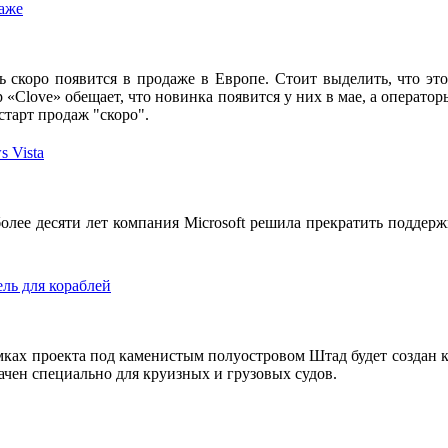
даже
ь скоро появится в продаже в Европе. Стоит выделить, что э
р «Clove» обещает, что новинка появится у них в мае, а оператор
тарт продаж "скоро".
 Vista
более десяти лет компания Microsoft решила прекратить подде
ль для кораблей
амках проекта под каменистым полуостровом Штад будет создан
ачен специально для круизных и грузовых судов.