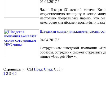
05.04.2017 /
Чжэн Цзяцзя (31-летний житель Китая
искусственную женщину в конце минув
настолько понравилась парню, что он
некоторые китайские иероглифы и даже 
Шведская компания вживляет своим со
04.04.2017 /
Сотрудникам шведской компании «Epic
образом, сотрудник сможет открывать д
пишет «Gadgets Now».
Страницы
←
Ctrl
Пред.
След.
Ctrl
→
1
2
3
4
5