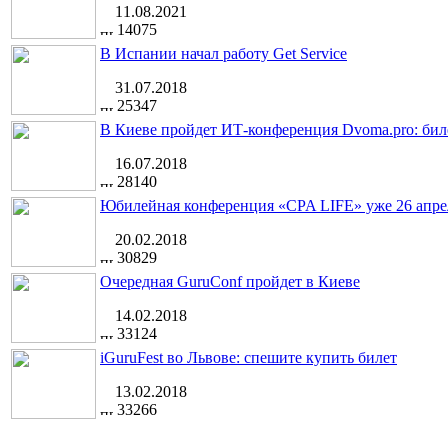
11.08.2021
14075
В Испании начал работу Get Service
31.07.2018
25347
В Киеве пройдет ИТ-конференция Dvoma.pro: бил
16.07.2018
28140
Юбилейная конференция «CPA LIFE» уже 26 апре
20.02.2018
30829
Очередная GuruConf пройдет в Киеве
14.02.2018
33124
iGuruFest во Львове: спешите купить билет
13.02.2018
33266