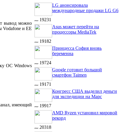
LG анонсировала
международные продажи LG G6
19231
тот вывод можно
Asus может перейти на
ы Vodafone и EE
процессоры MediaTek
19182
Принцесса София вновь
беременна
19724
ржку ОС Windows
Google готовит большой
смартфон Taimen
19171
Конгресс США выделил деньги
для экспедиции на Марс
 канал, имеющий
19917
AMD Ryzen установил мировой
рекорд
20318