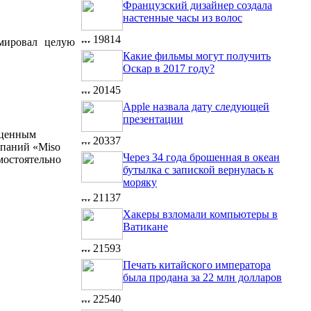
Французский дизайнер создала
настенные часы из волос
19814
рмировал целую
Какие фильмы могут получить
Оскар в 2017 году?
20145
Apple назвала дату следующей
презентации
 ценным
20337
мпаний «Miso
Через 34 года брошенная в океан
амостоятельно
бутылка с запиской вернулась к
моряку
21137
Хакеры взломали компьютеры в
Ватикане
21593
Печать китайского императора
была продана за 22 млн долларов
22540