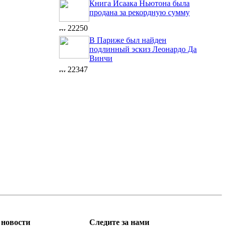
Книга Исаака Ньютона была
продана за рекордную сумму
22250
В Париже был найден
подлинный эскиз Леонардо Да
Винчи
22347
новости
Следите за нами