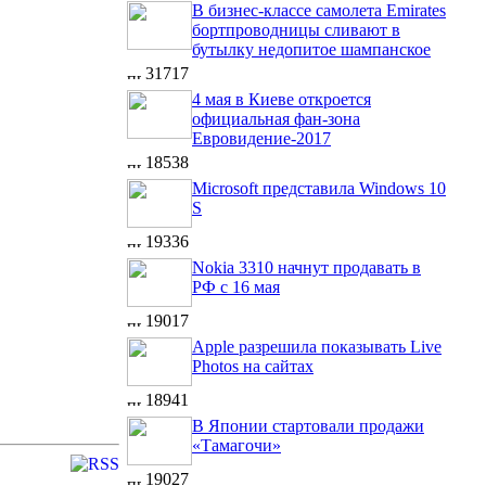
В бизнес-классе самолета Emirates
бортпроводницы сливают в
бутылку недопитое шампанское
31717
4 мая в Киеве откроется
официальная фан-зона
Евровидение-2017
18538
Microsoft представила Windows 10
S
19336
Nokia 3310 начнут продавать в
РФ с 16 мая
19017
Apple разрешила показывать Live
Photos на сайтах
18941
В Японии стартовали продажи
«Тамагочи»
19027