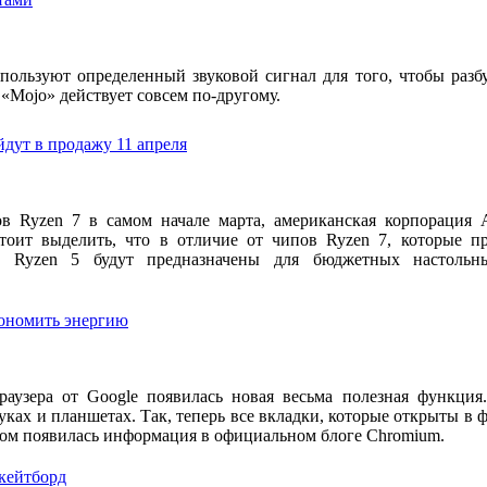
пользуют определенный звуковой сигнал для того, чтобы разб
 «Mojo» действует совсем по-другому.
дут в продажу 11 апреля
ов Ryzen 7 в самом начале марта, американская корпорация
оит выделить, что в отличие от чипов Ryzen 7, которые пр
ры Ryzen 5 будут предназначены для бюджетных настольн
кономить энергию
аузера от Google появилась новая весьма полезная функция
тбуках и планшетах. Так, теперь все вкладки, которые открыты в
этом появилась информация в официальном блоге Chromium.
скейтборд