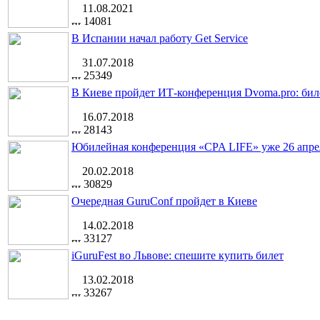
11.08.2021
14081
В Испании начал работу Get Service
31.07.2018
25349
В Киеве пройдет ИТ-конференция Dvoma.pro: бил
16.07.2018
28143
Юбилейная конференция «CPA LIFE» уже 26 апре
20.02.2018
30829
Очередная GuruConf пройдет в Киеве
14.02.2018
33127
iGuruFest во Львове: спешите купить билет
13.02.2018
33267