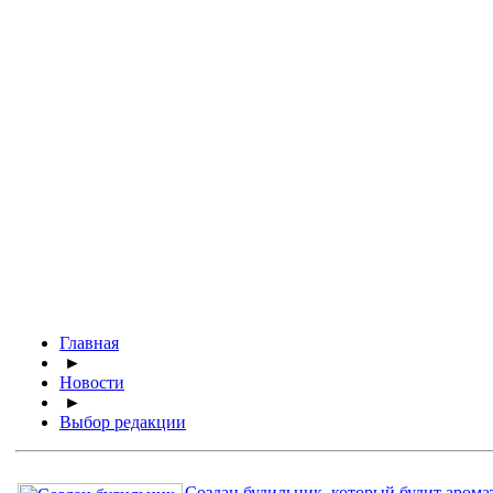
Главная
►
Новости
►
Выбор редакции
Создан будильник, который будит арома