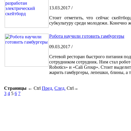
13.03.2017 /
Стоит отметить, что сейчас скейтбо
субкультуру среди молодежи. Конечно ж
Робота научили готовить гамбургеры
09.03.2017 /
Сетевой ресторан быстрого питания под
сотрудником сотрудник. Ним стал робот
Robotics» и «Cali Group». Стоит выделит
жарить гамбургеры, лепешки, блины, а 
Страницы
←
Ctrl
Пред.
След.
Ctrl
→
3
4
5
6
7