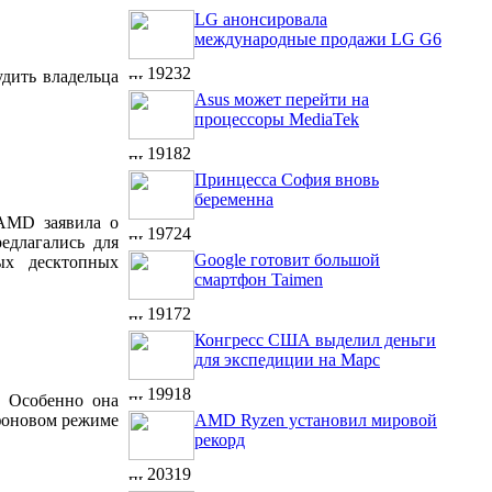
LG анонсировала
международные продажи LG G6
19232
удить владельца
Asus может перейти на
процессоры MediaTek
19182
Принцесса София вновь
беременна
 AMD заявила о
19724
едлагались для
Google готовит большой
ых десктопных
смартфон Taimen
19172
Конгресс США выделил деньги
для экспедиции на Марс
19918
. Особенно она
 фоновом режиме
AMD Ryzen установил мировой
рекорд
20319