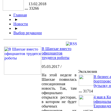
13.02.2018
33266
Главная
►
Новости
►
Выбор редакции
В Шанхае вместо
официантов
трудятся роботы
05.03.2017 /
Эксклюзив
На этой неделе в
В бизнес-
Шанхае появилась
бортпров
сенсационная
бутылку 
новость. Так, там
31714
официально
4 мая в К
открылся ресторан,
официальн
в котором не будет
Евровиде
обычных
официантов – их