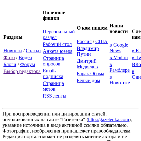
Полезные
фишки
Наши
О ком пишем
новости
Сле
Персональный
Разделы
нам
раздел
Россия
/
США
Рабочий стол
в Google
Владимир
Новости
/
Статьи
News
в F
Анкета юзера
Путин
Фото
/
Видео
в Mail.ru
в Tw
Страница
Дмитрий
опросов
Блоги
/
Форум
в
ВКо
Медведев
Рамблере
Email-
Выбор редактора
в
Барак Обама
подписка
в
Одн
Белый дом
Новотеке
Страница
меток
RSS ленты
При воспроизведении или цитировании статей,
опубликованных на сайте "Газетёнка" (
http://gazetenka.com
),
указание источника в виде активной ссылки обязательно.
Фотографии, изображения принадлежат правообладателям.
Редакция портала может не разделять мнение автора и не