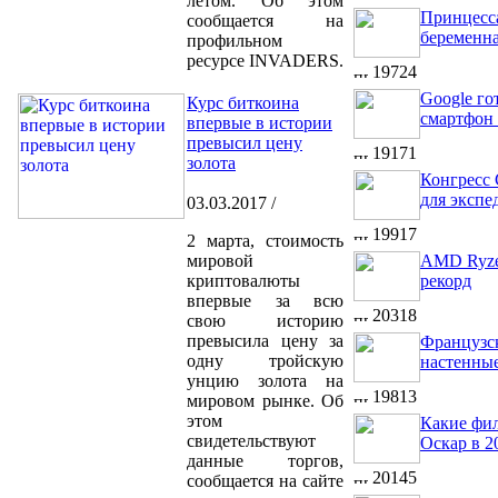
летом. Об этом
Принцесс
сообщается на
беременн
профильном
ресурсе INVADERS.
19724
Google го
Курс биткоина
смартфон
впервые в истории
превысил цену
19171
золота
Конгресс
для экспе
03.03.2017 /
19917
2 марта, стоимость
мировой
AMD Ryze
криптовалюты
рекорд
впервые за всю
20318
свою историю
превысила цену за
Французск
одну тройскую
настенные
унцию золота на
19813
мировом рынке. Об
этом
Какие фи
свидетельствуют
Оскар в 2
данные торгов,
20145
сообщается на сайте