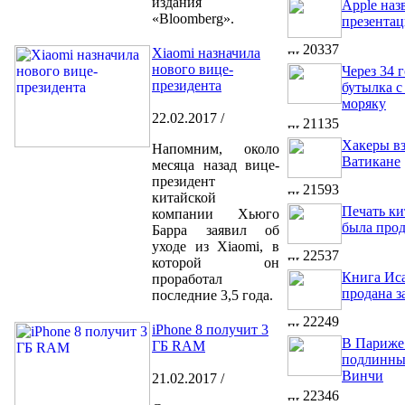
издания
Apple наз
«Bloomberg».
презента
20337
Xiaomi назначила
нового вице-
Через 34 
президента
бутылка с
моряку
22.02.2017 /
21135
Хакеры в
Напомним, около
Ватикане
месяца назад вице-
президент
21593
китайской
Печать ки
компании Хьюго
была прод
Барра заявил об
уходе из Xiaomi, в
22537
которой он
Книга Ис
проработал
продана з
последние 3,5 года.
22249
iPhone 8 получит 3
В Париже
ГБ RAM
подлинны
Винчи
21.02.2017 /
22346