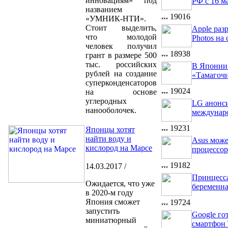
инновациям» под
РФ с 16 м
названием
19016
«УМНИК-НТИ».
Стоит выделить,
Apple раз
что молодой
Photos на 
человек получил
18938
грант в размере 500
тыс. российских
В Японии
рублей на создание
«Тамагоч
суперконденсаторов
19024
на основе
углеродных
LG анонс
нанооболочек.
междунар
19231
Японцы хотят
найти воду и
Asus може
кислород на Марсе
процессо
19182
14.03.2017 /
Принцесс
Ожидается, что уже
беременн
в 2020-м году
Япония сможет
19724
запустить
Google го
миниатюрный
смартфон 