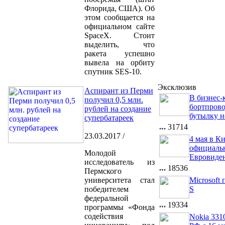
Флорида, США). Об
этом сообщается на
официальном сайте
SpaceX. Стоит
выделить, что
ракета успешно
вывела на орбиту
спутник SES-10.
Эксклюзив
Аспирант из Перми
В бизнес-к
получил 0,5 млн.
бортпров
рублей на создание
бутылку н
супербатареек
31714
23.03.2017 /
4 мая в К
официальн
Молодой
Евровиде
исследователь из
18536
Пермского
университета стал
Microsoft
победителем
S
федеральной
19334
программы «Фонда
содействия
Nokia 331