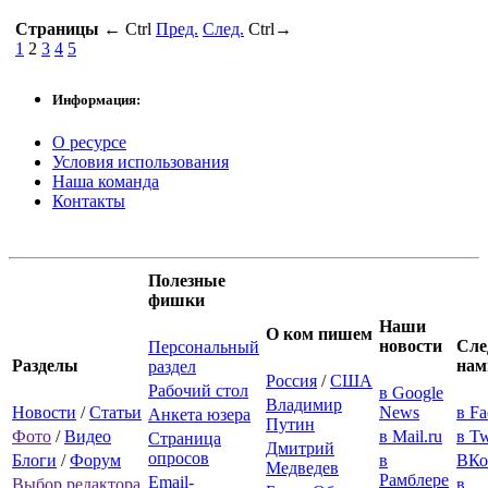
Страницы
←
Ctrl
Пред.
След.
Ctrl
→
1
2
3
4
5
Информация:
О ресурсе
Условия использования
Наша команда
Контакты
Полезные
фишки
Наши
О ком пишем
новости
Сле
Персональный
Разделы
нам
раздел
Россия
/
США
Рабочий стол
в Google
Владимир
Новости
/
Статьи
News
в F
Анкета юзера
Путин
Фото
/
Видео
в Mail.ru
в Tw
Страница
Дмитрий
опросов
Блоги
/
Форум
в
ВКо
Медведев
Рамблере
Email-
Выбор редактора
в