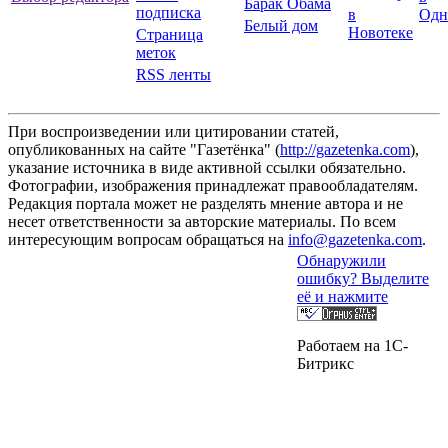
Барак Обама
подписка
в
Одн
Белый дом
Новотеке
Страница
меток
RSS ленты
При воспроизведении или цитировании статей,
опубликованных на сайте "Газетёнка" (
http://gazetenka.com
),
указание источника в виде активной ссылки обязательно.
Фотографии, изображения принадлежат правообладателям.
Редакция портала может не разделять мнение автора и не
несет ответственности за авторские материалы. По всем
интересующим вопросам обращаться на
info@gazetenka.com
.
Обнаружили
ошибку? Выделите
её и нажмите
Работаем на 1C-
Битрикс