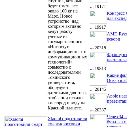
спутник, который
будет иметь вес
19171
около 100 кг на
Конгресс
Марс. Новое
для экспе
устройство, над
которым активно
19917
ведут работу
AMD Ryze
ученые из
рекорд
государственного
«Института
20318
информационных и
Французск
коммуникационных
настенные
технологий»
совместно с
19813
исследователями
Какие фил
Токийского
Оскар в 2
университета,
оборудуют
20145
датчиками для того,
Apple наз
чтобы они искали
презента
кислород и воду на
Красной планете.
20337
Через 34 
Xiaomi подготовили
бутылка с
смарт-кроссовки
моряку