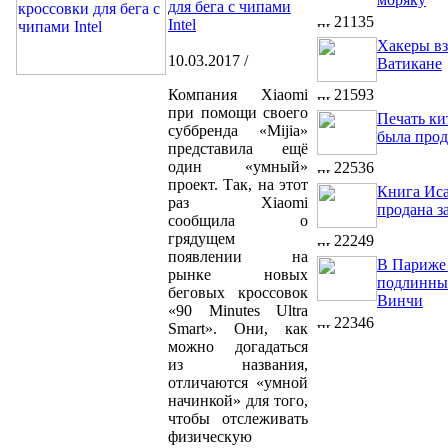
для бега с чипами
21135
Intel
Хакеры в
10.03.2017 /
Ватикане
Компания Xiaomi
21593
при помощи своего
Печать ки
суббренда «Mijia»
была прод
представила ещё
один «умный»
22536
проект. Так, на этот
Книга Ис
раз Xiaomi
продана з
сообщила о
грядущем
22249
появлении на
В Париже
рынке новых
подлинный
беговых кроссовок
Винчи
«90 Minutes Ultra
22346
Smart». Они, как
можно догадаться
из названия,
отличаются «умной
начинкой» для того,
чтобы отслеживать
физическую