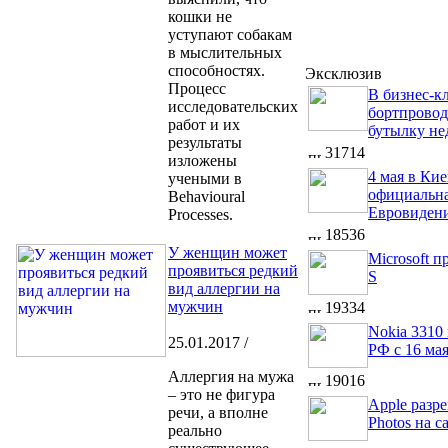
кошки не
уступают собакам
в мыслительных
способностях.
Эксклюзив
Процесс
В бизнес-кл
исследовательских
бортпровод
работ и их
бутылку не
результаты
31714
изложены
4 мая в Кие
учеными в
официальна
Behavioural
Евровидени
Processes.
18536
У женщин может
Microsoft 
проявиться редкий
S
вид аллергии на
мужчин
19334
Nokia 3310
25.01.2017 /
РФ с 16 ма
Аллергия на мужа
19016
– это не фигура
Apple разр
речи, а вполне
Photos на с
реально