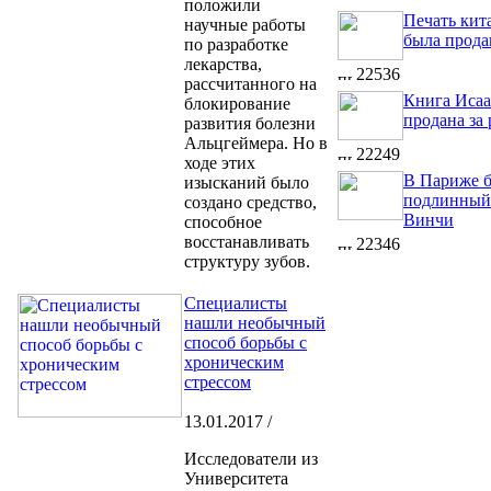
положили
Печать кит
научные работы
была прода
по разработке
лекарства,
22536
рассчитанного на
Книга Исаа
блокирование
продана за
развития болезни
Альцгеймера. Но в
22249
ходе этих
В Париже 
изысканий было
подлинный 
создано средство,
Винчи
способное
восстанавливать
22346
структуру зубов.
Специалисты
нашли необычный
способ борьбы с
хроническим
стрессом
13.01.2017 /
Исследователи из
Университета