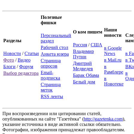
Полезные
фишки
Наши
О ком пишем
новости
Сле
Персональный
Разделы
нам
раздел
Россия
/
США
Рабочий стол
в Google
Владимир
Новости
/
Статьи
News
в F
Анкета юзера
Путин
Фото
/
Видео
в Mail.ru
в Tw
Страница
Дмитрий
опросов
Блоги
/
Форум
в
ВКо
Медведев
Рамблере
Email-
Выбор редактора
в
Барак Обама
подписка
в
Одн
Белый дом
Новотеке
Страница
меток
RSS ленты
При воспроизведении или цитировании статей,
опубликованных на сайте "Газетёнка" (
http://gazetenka.com
),
указание источника в виде активной ссылки обязательно.
Фотографии, изображения принадлежат правообладателям.