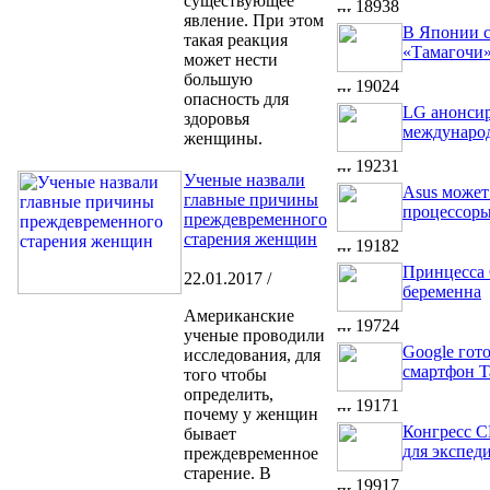
существующее
18938
явление. При этом
В Японии с
такая реакция
«Тамагочи
может нести
большую
19024
опасность для
LG анонси
здоровья
междунаро
женщины.
19231
Ученые назвали
Asus может
главные причины
процессоры
преждевременного
старения женщин
19182
Принцесса 
22.01.2017 /
беременна
Американские
19724
ученые проводили
Google гот
исследования, для
смартфон T
того чтобы
определить,
19171
почему у женщин
Конгресс 
бывает
для экспед
преждевременное
старение. В
19917