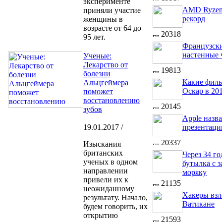
эксперименте
AMD Ryzen
приняли участие
рекорд
женщины в
возрасте от 64 до
20318
95 лет.
Французски
настенные 
Ученые:
Лекарство от
19813
болезни
Какие филь
Альцгеймера
Оскар в 20
поможет
восстановлению
20145
зубов
Apple назв
19.01.2017 /
презентаци
20337
Изыскания
британских
Через 34 г
ученых в одном
бутылка с з
направлении
моряку
привели их к
21135
неожиданному
Хакеры взл
результату. Начало,
Ватикане
будем говорить, их
открытию
21593