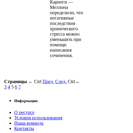
Карнеги —
Меллона
определили, что
негативные
последствия
хронического
стресса можно
уменьшить при
помощи
написания
сочинения.
Страницы
←
Ctrl
Пред.
След.
Ctrl
→
3
4
5
6
7
Информация:
О ресурсе
Условия использования
Наша команда
Контакты