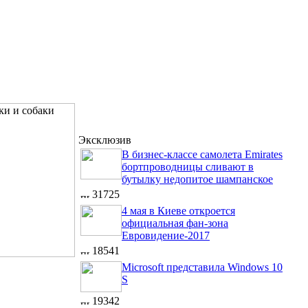
Эксклюзив
В бизнес-классе самолета Emirates
бортпроводницы сливают в
бутылку недопитое шампанское
31725
4 мая в Киеве откроется
официальная фан-зона
Евровидение-2017
18541
Microsoft представила Windows 10
S
19342