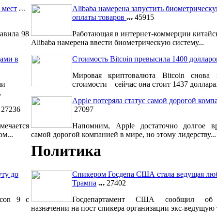
 мест
Alibaba намерена запустить биометрическ
оплаты товаров
45915
авила 98
Работающая в интернет-коммерции китайс
Alibaba намерена ввести биометрическую систему...
ами в
Стоимость Bitcoin превысила 1400 долларо
Мировая криптовалюта Bitcoin снова 
ми
стоимости – сейчас она стоит 1437 доллара.
.
Apple потеряла статус самой дорогой комп
27236
27097
мечается
Напомним, Apple достаточно долгое вр
м...
самой дорогой компанией в мире, но этому лидерству...
Политика
уту до
Спикером Госдепа США стала ведущая лю
Трампа
27402
lcon 9 с
Госдепартамент США сообщил об 
назначении на пост спикера организации экс-ведущую т