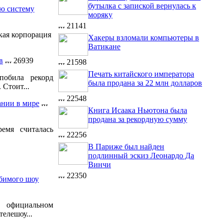
бутылка с запиской вернулась к
ую систему
моряку
21141
кая корпорация
Хакеры взломали компьютеры в
Ватикане
в
26939
21598
Печать китайского императора
побила рекорд
была продана за 22 млн долларов
 Стоит...
22548
ании в мире
Книга Исаака Ньютона была
продана за рекордную сумму
емя считалась
22256
В Париже был найден
подлинный эскиз Леонардо Да
Винчи
22350
бимого шоу
официальном
елешоу...