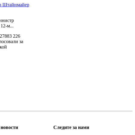
ер Штайнмайер
инистр
2-м...
27883
226
лосовали за
кой
новости
Следите за нами