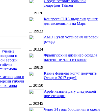
Google готовит большой
смартфон Taimen
19176
Конгресс США выделил деньги
для экспедиции на Марс
19923
AMD Ryzen установил мировой
рекорд
20324
Французский дизайнер создала
настенные часы из волос
19819
Какие фильмы могут получить
 заговорили о
Оскар в 2017 году?
версии гибели
20150
танхамона
Apple назвала дату следующей
презентации
20345
Через 34 года брошенная в океан