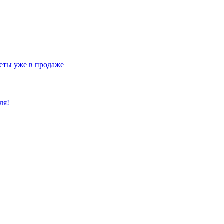
еты уже в продаже
ля!