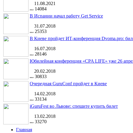
11.08.2021
14084
В Испании начал работу Get Service
31.07.2018
25353
В Киеве пройдет ИТ-конференция Dvoma.pro: бил
16.07.2018
28146
Юбилейная конференция «CPA LIFE» уже 26 апре
20.02.2018
30833
Очередная GuruConf пройдет в Киеве
14.02.2018
33134
iGuruFest во Львове: спешите купить билет
13.02.2018
33270
Главная