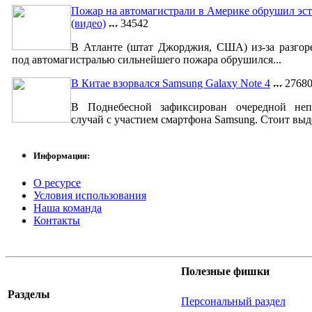
Пожар на автомагистрали в Америке обрушил эст
(видео)
34542
В Атланте (штат Джорджия, США) из-за разгор
под автомагистралью сильнейшего пожара обрушился...
В Китае взорвался Samsung Galaxy Note 4
2768
В Поднебесной зафиксирован очередной неп
случай с участием смартфона Samsung. Стоит выде
Информация:
О ресурсе
Условия использования
Наша команда
Контакты
Полезные фишки
Разделы
Персональный раздел