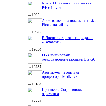
Nokia 3310 начнут продавать в
РФ с 16 мая
19021
Apple разрешила показывать Live
Photos на сайтах
18945
В Японии стартовали продажи
«Тамагочи»
19030
LG анонсировала
международные продажи LG G6
19235
Asus может перейти на
процессоры MediaTek
19188
Принцесса София вновь
беременна
19728