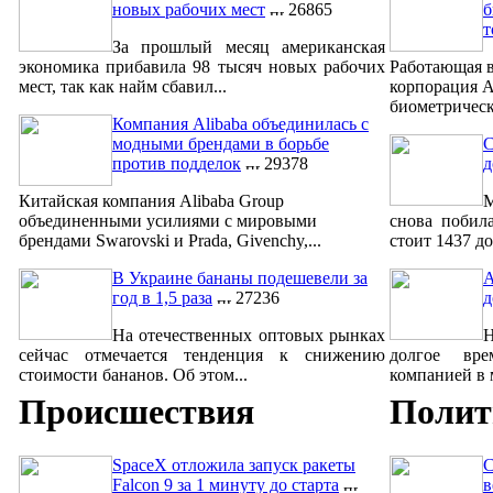
новых рабочих мест
26865
б
т
За прошлый месяц американская
экономика прибавила 98 тысяч новых рабочих
Работающая в
мест, так как найм сбавил...
корпорация A
биометрическ
Компания Alibaba объединилась с
модными брендами в борьбе
С
против подделок
29378
д
Китайская компания Alibaba Group
М
объединенными усилиями с мировыми
снова побил
брендами Swarovski и Prada, Givenchy,...
стоит 1437 до
В Украине бананы подешевели за
A
год в 1,5 раза
27236
д
На отечественных оптовых рынках
сейчас отмечается тенденция к снижению
долгое вре
стоимости бананов. Об этом...
компанией в м
Происшествия
Полит
SpaceX отложила запуск ракеты
С
Falcon 9 за 1 минуту до старта
в