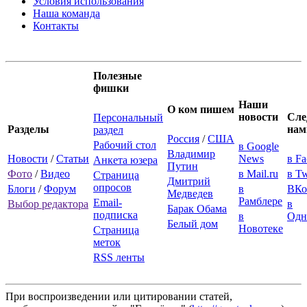
Условия использования
Наша команда
Контакты
Полезные
фишки
Наши
О ком пишем
новости
Сле
Персональный
Разделы
нам
раздел
Россия
/
США
Рабочий стол
в Google
Владимир
Новости
/
Статьи
News
в F
Анкета юзера
Путин
Фото
/
Видео
в Mail.ru
в Tw
Страница
Дмитрий
опросов
Блоги
/
Форум
в
ВКо
Медведев
Рамблере
Email-
Выбор редактора
в
Барак Обама
подписка
в
Одн
Белый дом
Новотеке
Страница
меток
RSS ленты
При воспроизведении или цитировании статей,