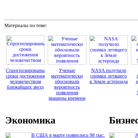
Материалы по теме:
Спрогнозированы
Ученые
NASA получило
сроки достижения
математически
снимки летящего
человечеством
обосновали
к Земле астероида
ближайших звезд
вероятность
появления
машины времени
Экономика
Бизне
В США в марте появились 98 тыс.
A