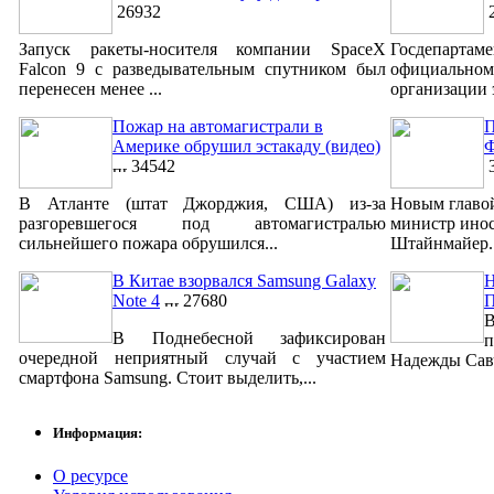
26932
2
Запуск ракеты-носителя компании SpaceX
Госдепар
Falcon 9 с разведывательным спутником был
официально
перенесен менее ...
организации 
Пожар на автомагистрали в
П
Америке обрушил эстакаду (видео)
Ф
34542
3
В Атланте (штат Джорджия, США) из-за
Новым главо
разгоревшегося под автомагистралью
министр ино
сильнейшего пожара обрушился...
Штайнмайер. 
В Китае взорвался Samsung Galaxy
Н
Note 4
27680
В
В Поднебесной зафиксирован
п
очередной неприятный случай с участием
Надежды Савч
смартфона Samsung. Стоит выделить,...
Информация:
О ресурсе