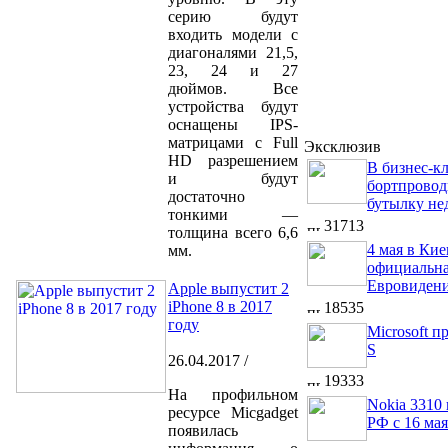
серию будут
входить модели с
диагоналями 21,5,
23, 24 и 27
дюймов. Все
устройства будут
оснащены IPS-
матрицами с Full
Эксклюзив
HD разрешением
В бизнес-кл
и будут
бортпровод
достаточно
бутылку не
тонкими —
31713
толщина всего 6,6
4 мая в Кие
мм.
официальна
Евровидени
Apple выпустит 2
iPhone 8 в 2017
18535
году
Microsoft п
S
26.04.2017 /
19333
На профильном
Nokia 3310 
ресурсе Micgadget
РФ с 16 мая
появилась