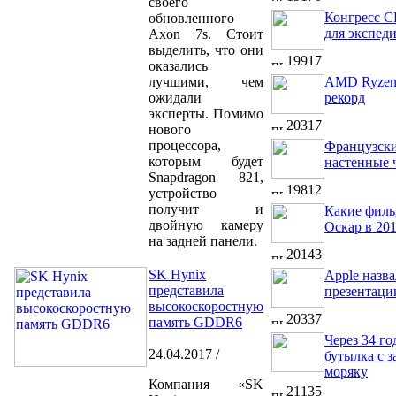
своего
Конгресс 
обновленного
для экспед
Axon 7s. Стоит
выделить, что они
19917
оказались
лучшими, чем
AMD Ryzen
ожидали
рекорд
эксперты. Помимо
20317
нового
процессора,
Французски
которым будет
настенные 
Snapdragon 821,
19812
устройство
получит и
Какие филь
двойную камеру
Оскар в 201
на задней панели.
20143
SK Hynix
Apple назв
представила
презентаци
высокоскоростную
20337
память GDDR6
Через 34 го
24.04.2017 /
бутылка с з
моряку
Компания «SK
21135