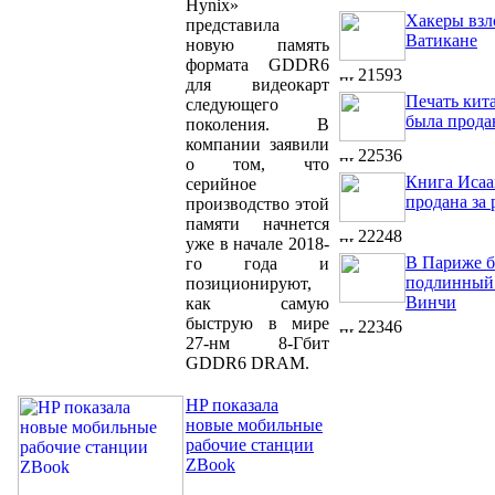
Hynix»
Хакеры взл
представила
Ватикане
новую память
формата GDDR6
21593
для видеокарт
Печать кит
следующего
была прода
поколения. В
компании заявили
22536
о том, что
Книга Исаа
серийное
продана за
производство этой
памяти начнется
22248
уже в начале 2018-
В Париже б
го года и
подлинный 
позиционируют,
Винчи
как самую
быструю в мире
22346
27-нм 8-Гбит
GDDR6 DRAM.
HP показала
новые мобильные
рабочие станции
ZBook