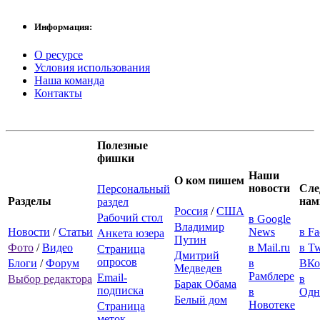
Информация:
О ресурсе
Условия использования
Наша команда
Контакты
Полезные
фишки
Наши
О ком пишем
новости
Сле
Персональный
Разделы
нам
раздел
Россия
/
США
Рабочий стол
в Google
Владимир
Новости
/
Статьи
News
в F
Анкета юзера
Путин
Фото
/
Видео
в Mail.ru
в Tw
Страница
Дмитрий
опросов
Блоги
/
Форум
в
ВКо
Медведев
Рамблере
Email-
Выбор редактора
в
Барак Обама
подписка
в
Одн
Белый дом
Новотеке
Страница
меток