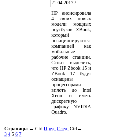
21.04.2017 /
HP анонсировала
4 своих новых
модели мощных
ноутбуков ZBook,
который
позиционируются
компанией как
мобильные
рабочие станции.
Стоит выделить,
что HP Zbook 15 и
ZBook 17 будут
оснащены
процессорами
вплоть до Intel
Xeon и иметь
дискретную
графику NVIDIA
Quadro.
Страницы
←
Ctrl
Пред.
След.
Ctrl
→
3
4
5
6
7