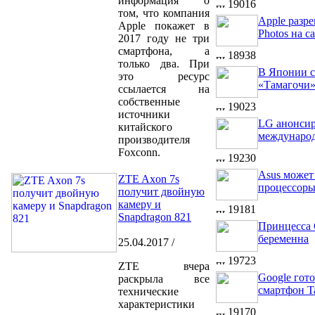
информация о
19016
том, что компания
Apple разр
Apple покажет в
Photos на с
2017 году не три
смартфона, а
18938
только два. При
В Японии с
это ресурс
«Тамагочи
ссылается на
собственные
19023
источники
LG анонсир
китайского
междунаро
производителя
Foxconn.
19230
Asus может
ZTE Axon 7s
процессоры
получит двойную
камеру и
19181
Snapdragon 821
Принцесса 
беременна
25.04.2017 /
19723
ZTE вчера
Google гот
раскрыла все
смартфон T
технические
характеристики
19170