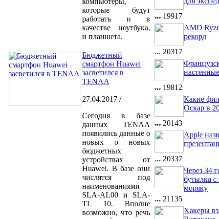
для экспе
компьютеры,
которые будут
19917
работать и в
качестве ноутбука,
AMD Ryze
и планшета.
рекорд
20317
Бюджетный
Французск
смартфон Huawei
настенные
засветился в
TENAA
19812
27.04.2017 /
Какие фил
Оскар в 2
Сегодня в базе
20143
данных TENAA
появились данные о
Apple наз
новых о новых
презентац
бюджетных
20337
устройствах от
Huawei. В базе они
Через 34 
числятся под
бутылка с
наименованиями
моряку
SLA-AL00 и SLA-
21135
TL 10. Вполне
Хакеры вз
возможно, что речь