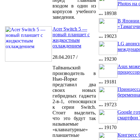
перед главным
Photos на 
входом в один из
корпусов учебного
18938
заведения.
В Японии 
«Тамагоч
Acer Switch 5 —
новый планшет с
19023
жидкостным
LG анонс
охлаждением
междунар
28.04.2017 /
19230
Asus може
Тайваньский
процессор
производитель в
Нью-Йорке
19181
представил два
Принцесса
своих новых
беременна
гибридных гаджета
2-в-1, относящихся
19723
к серии Switch.
Google го
Стоит выделить,
смартфон 
что это будут так
называемые
19170
«клавиатурные»
Конгресс
планшетные