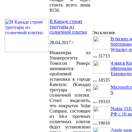
стоить всего лишь
$150.
В Канаде строят
тротуары из
солнечной плитки
Эксклюзив
В бизнес-к
28.04.2017 /
бортпрово
бутылку н
Инженеры из
31713
Университета
4 мая в Ки
Томпсон Риверс
официальн
занимаются
Евровиден
проблемой
установки в городе
18535
Камлупс (Канада)
Microsoft
тротуара из
S
солнечной плитки.
Стоит выделить,
19333
что покрытие Solar
Nokia 331
Compass, состоящее
РФ с 16 м
из 64-х прочных
солнечных плиток
19016
будут установлено
Apple раз