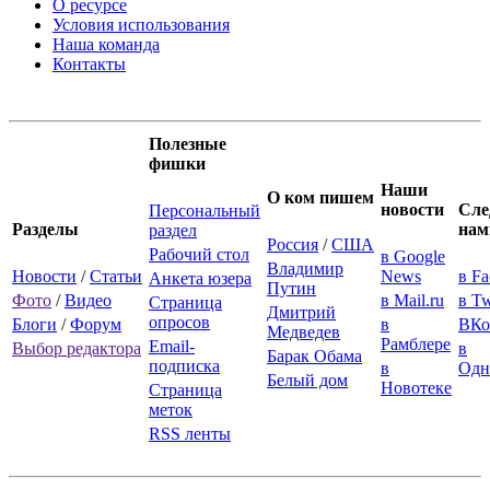
О ресурсе
Условия использования
Наша команда
Контакты
Полезные
фишки
Наши
О ком пишем
новости
Сле
Персональный
Разделы
нам
раздел
Россия
/
США
Рабочий стол
в Google
Владимир
Новости
/
Статьи
News
в F
Анкета юзера
Путин
Фото
/
Видео
в Mail.ru
в Tw
Страница
Дмитрий
опросов
Блоги
/
Форум
в
ВКо
Медведев
Рамблере
Email-
Выбор редактора
в
Барак Обама
подписка
в
Одн
Белый дом
Новотеке
Страница
меток
RSS ленты