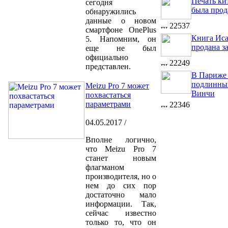
Печать ки
сегодня
была прод
обнаружились
данные о новом
22537
смартфоне OnePlus
Книга Иса
5. Напомним, он
продана з
еще не был
официально
22249
представлен.
В Париже
подлинный
Meizu Pro 7 может
Винчи
похвастаться
параметрами
22346
04.05.2017 /
Вполне логично,
что Meizu Pro 7
станет новым
флагманом
производителя, но о
нем до сих пор
достаточно мало
информации. Так,
сейчас известно
только то, что он