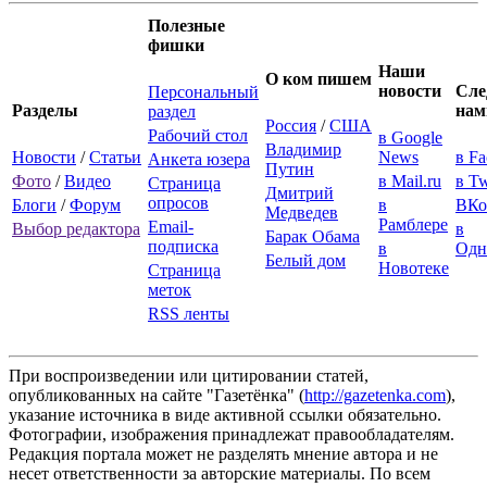
Полезные
фишки
Наши
О ком пишем
новости
Сле
Персональный
Разделы
нам
раздел
Россия
/
США
Рабочий стол
в Google
Владимир
Новости
/
Статьи
News
в F
Анкета юзера
Путин
Фото
/
Видео
в Mail.ru
в Tw
Страница
Дмитрий
опросов
Блоги
/
Форум
в
ВКо
Медведев
Рамблере
Email-
Выбор редактора
в
Барак Обама
подписка
в
Одн
Белый дом
Новотеке
Страница
меток
RSS ленты
При воспроизведении или цитировании статей,
опубликованных на сайте "Газетёнка" (
http://gazetenka.com
),
указание источника в виде активной ссылки обязательно.
Фотографии, изображения принадлежат правообладателям.
Редакция портала может не разделять мнение автора и не
несет ответственности за авторские материалы. По всем