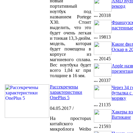
новый
AMD Ryze
портативный
рекорд
ноутбук под
20318
названием Portege
X30. Стоит
Французск
выделить, что это
настенные
будет очень легкая
19813
и тонкая 13,3-дюйм.
модель, которая
Какие фил
будет помещена в
Оскар в 2
корпусе из
20145
магниевого сплава.
Вес ноутбука будет
Apple наз
всего 1,04 кг при
презентац
толщине в 16 мм.
20337
Рассекречены
Через 34 
характеристики
бутылка с
OnePlus 5
моряку
21135
04.05.2017 /
Хакеры вз
Ватикане
На просторах
китайского
21593
микроблога Weibo