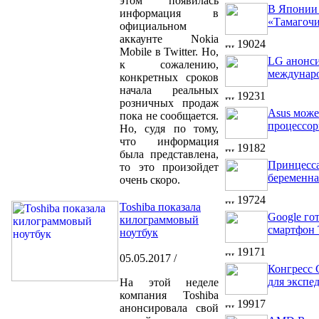
этом появилась
В Японии 
информация в
«Тамагоч
официальном
аккаунте Nokia
19024
Mobile‏ в Twitter. Но,
LG анонс
к сожалению,
междунар
конкретных сроков
начала реальных
19231
розничных продаж
Asus може
пока не сообщается.
процессор
Но, судя по тому,
что информация
19182
была представлена,
Принцесса
то это произойдет
беременна
очень скоро.
19724
Toshiba показала
Google го
килограммовый
смартфон 
ноутбук
19171
05.05.2017 /
Конгресс
для экспе
На этой неделе
компания Toshiba
19917
анонсировала свой