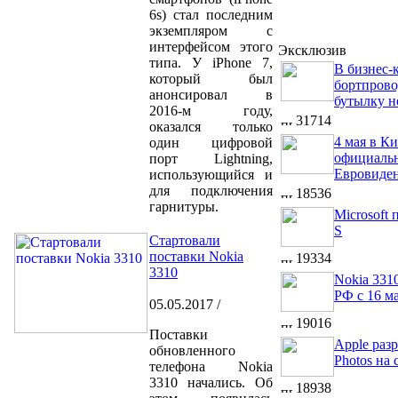
6s) стал последним
экземпляром с
интерфейсом этого
Эксклюзив
типа. У iPhone 7,
В бизнес-к
который был
бортпрово
анонсировал в
бутылку н
2016-м году,
31714
оказался только
4 мая в Ки
один цифровой
официальн
порт Lightning,
Евровиден
использующийся и
для подключения
18536
гарнитуры.
Microsoft
S
Стартовали
поставки Nokia
19334
3310
Nokia 331
РФ с 16 м
05.05.2017 /
19016
Поставки
Apple раз
обновленного
Photos на 
телефона Nokia
3310 начались. Об
18938