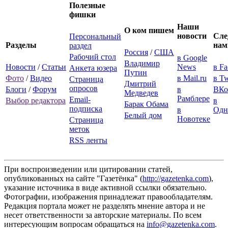
Полезные
фишки
Наши
О ком пишем
новости
Сле
Персональный
Разделы
нам
раздел
Россия
/
США
Рабочий стол
в Google
Владимир
Новости
/
Статьи
News
в F
Анкета юзера
Путин
Фото
/
Видео
в Mail.ru
в Tw
Страница
Дмитрий
опросов
Блоги
/
Форум
в
ВКо
Медведев
Рамблере
Email-
Выбор редактора
в
Барак Обама
подписка
в
Одн
Белый дом
Новотеке
Страница
меток
RSS ленты
При воспроизведении или цитировании статей,
опубликованных на сайте "Газетёнка" (
http://gazetenka.com
),
указание источника в виде активной ссылки обязательно.
Фотографии, изображения принадлежат правообладателям.
Редакция портала может не разделять мнение автора и не
несет ответственности за авторские материалы. По всем
интересующим вопросам обращаться на
info@gazetenka.com
.