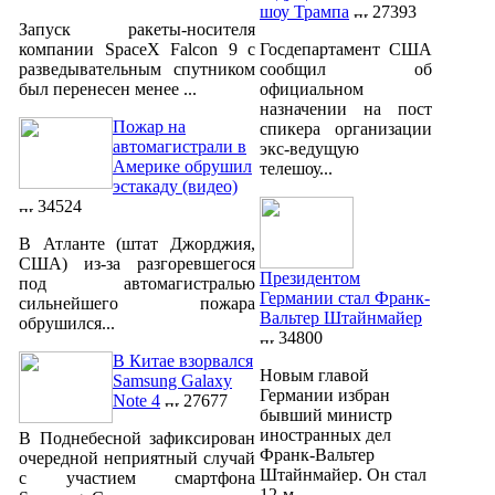
шоу Трампа
27393
Запуск ракеты-носителя
компании SpaceX Falcon 9 с
Госдепартамент США
разведывательным спутником
сообщил об
был перенесен менее ...
официальном
назначении на пост
Пожар на
спикера организации
автомагистрали в
экс-ведущую
Америке обрушил
телешоу...
эстакаду (видео)
34524
В Атланте (штат Джорджия,
США) из-за разгоревшегося
Президентом
под автомагистралью
Германии стал Франк-
сильнейшего пожара
Вальтер Штайнмайер
обрушился...
34800
В Китае взорвался
Новым главой
Samsung Galaxy
Германии избран
Note 4
27677
бывший министр
иностранных дел
В Поднебесной зафиксирован
Франк-Вальтер
очередной неприятный случай
Штайнмайер. Он стал
с участием смартфона
12-м...