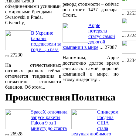
Alibaba Group
рекорд стоимости – сейчас
объединенными усилиями
она стоит 1437 доллара.
с мировыми брендами
225
Стоит...
Swarovski и Prada,
Givenchy,...
Apple
потеряла
В Украине
222
статус самой
бананы
дорогой
подешевели за
компании в мире
27087
год в 1,5 раза
27230
Напомним, Apple
223
достаточно долгое время
На отечественных
считалась самой дорогой
оптовых рынках сейчас
компанией в мире, но
отмечается тенденция к
этому лидерству...
снижению стоимости
бананов. Об этом...
Происшествия
Политика
SpaceX отложила
Спикером
запуск ракеты
Госдепа
Falcon 9 за 1
США
минуту до старта
стала
26928
ведущая любимого