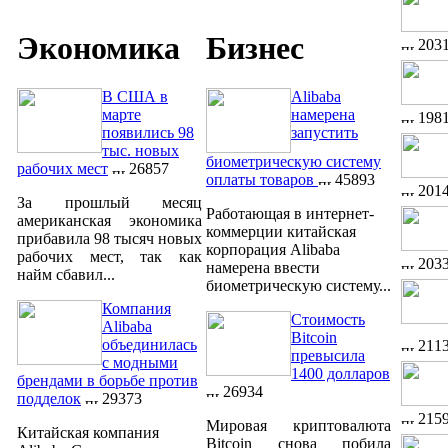
Экономика
Бизнес
203
В США в
Alibaba
марте
намерена
198
появились 98
запустить
тыс. новых
биометрическую систему
рабочих мест
26857
оплаты товаров
45893
201
За прошлый месяц
Работающая в интернет-
американская экономика
коммерции китайская
прибавила 98 тысяч новых
корпорация Alibaba
рабочих мест, так как
203
намерена ввести
найм сбавил...
биометрическую систему...
Компания
Стоимость
Alibaba
Bitcoin
объединилась
211
превысила
с модными
1400 долларов
брендами в борьбе против
26934
подделок
29373
215
Мировая криптовалюта
Китайская компания
Bitcoin снова побила