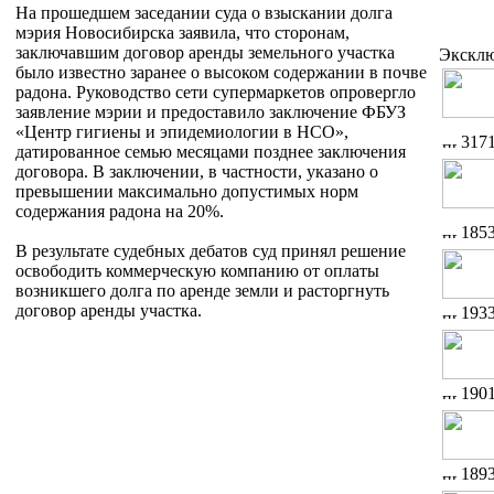
На прошедшем заседании суда о взыскании долга
мэрия Новосибирска заявила, что сторонам,
заключавшим договор аренды земельного участка
Экскл
было известно заранее о высоком содержании в почве
радона. Руководство сети супермаркетов опровергло
заявление мэрии и предоставило заключение ФБУЗ
«Центр гигиены и эпидемиологии в НСО»,
317
датированное семью месяцами позднее заключения
договора. В заключении, в частности, указано о
превышении максимально допустимых норм
содержания радона на 20%.
185
В результате судебных дебатов суд принял решение
освободить коммерческую компанию от оплаты
возникшего долга по аренде земли и расторгнуть
договор аренды участка.
193
190
189